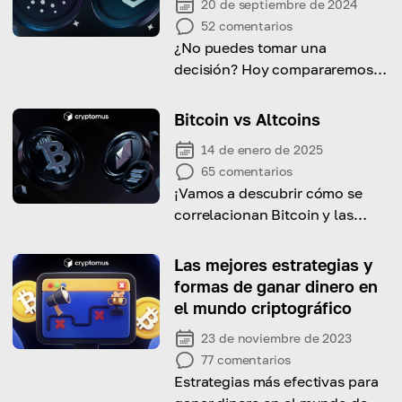
20 de septiembre de 2024
52
comentarios
¿No puedes tomar una
decisión? Hoy compararemos
Cardano y Polygon en función
de sus características clave
Bitcoin vs Altcoins
para ayudarte a elegir.
14 de enero de 2025
65
comentarios
¡Vamos a descubrir cómo se
correlacionan Bitcoin y las
altcoins y cuál de ellas es una
mejor inversión para ti!
Las mejores estrategias y
formas de ganar dinero en
el mundo criptográfico
23 de noviembre de 2023
77
comentarios
Estrategias más efectivas para