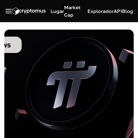
Market
Lugar
Explorador
API
Blog
Cap