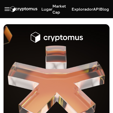
Market
Lugar
Explorador
API
Blog
Cap