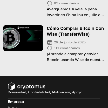
83
comentarios
Averigüemos si vale la pena
invertir en Shiba Inu en julio de
2026, qué tan rentable es y qué
riesgos conlleva.
Cómo Comprar Bitcoin Con
Wise (TransferWise)
26 de junio de 2025
111
comentarios
¡Aprende a comprar y enviar
Bitcoin usando Wise de nuestra
guía completa!
Comunidad, Confiabilidad, Motivación, Apoyo.
Empresa
Hogar