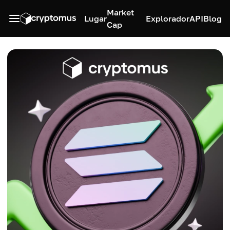
Market
Lugar
Explorador
API
Blog
Cap