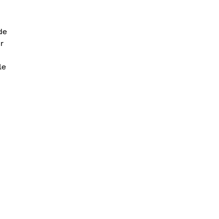
de
r
le