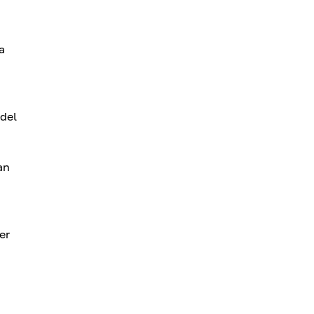
a
 del
an
er