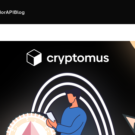
dor
API
Blog