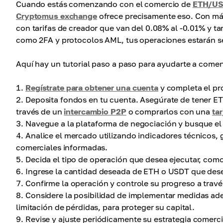
Cuando estás comenzando con el comercio de
ETH/U
Cryptomus exchange
ofrece precisamente eso. Con más
con tarifas de creador que van del 0.08% al -0.01% y ta
como 2FA y protocolos AML, tus operaciones estarán s
Aquí hay un tutorial paso a paso para ayudarte a comen
Regístrate para obtener una cuenta
y completa el pro
Deposita fondos en tu cuenta. Asegúrate de tener E
través de un
intercambio P2P
o comprarlos con una
tar
Navegue a la plataforma de negociación y busque e
Analice el mercado utilizando indicadores técnicos, 
comerciales informadas.
Decida el tipo de operación que desea ejecutar, com
Ingrese la cantidad deseada de ETH o USDT que desea
Confirme la operación y controle su progreso a través
Considere la posibilidad de implementar medidas ad
limitación de pérdidas, para proteger su capital.
Revise y ajuste periódicamente su estrategia comerci