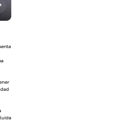
senta
na
ener
idad
a
luida