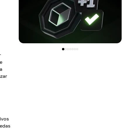
r
te
 a
nzar
ivos
nedas