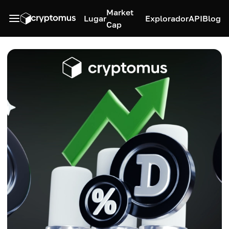
Market
Lugar
Explorador
API
Blog
Cap