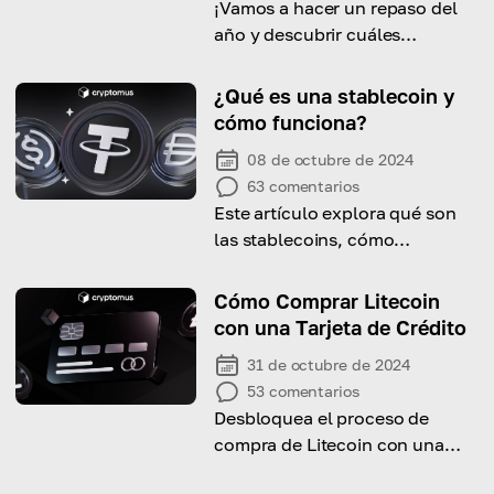
¡Vamos a hacer un repaso del
año y descubrir cuáles
monedas han tenido el mejor
desempeño para guiar tus
¿Qué es una stablecoin y
decisiones de inversión!
cómo funciona?
08 de octubre de 2024
63
comentarios
Este artículo explora qué son
las stablecoins, cómo
funcionan y por qué se han
vuelto esenciales en el
Cómo Comprar Litecoin
panorama de las
con una Tarjeta de Crédito
criptomonedas.
31 de octubre de 2024
53
comentarios
Desbloquea el proceso de
compra de Litecoin con una
tarjeta de crédito a través de