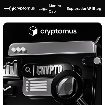
Market
Lugar
Explorador
API
Blog
Cap