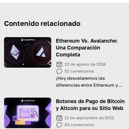
Contenido relacionado
Ethereum Vs. Avalanche:
Una Comparación
Completa
23 de agosto de 2024
52
comentarios
¡Hoy desvelaremos las
diferencias entre Ethereum y
Avalanche y te ayudaremos a
elegir entre los dos!
Botones de Pago de Bitcoin
y Altcoin para su Sitio Web
13 de septiembre de 2023
83
comentarios