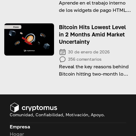
Aprende en el trabajo interno
de los widgets de pago HTML,
comúnmente conocidos como
botones de pago, y descubre
Bitcoin Hits Lowest Level
cómo facilitan las
in 2 Months Amid Market
transacciones en línea sin
Uncertainty
problemas
30 de enero de 2026
356
comentarios
Reveal the key reasons behind
Bitcoin hitting two-month low
and ongoing market volatility.
Comunidad, Confiabilidad, Motivación, Apoyo.
Empresa
Hogar