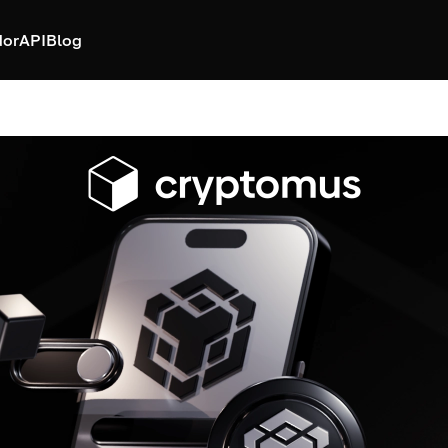
dor
API
Blog