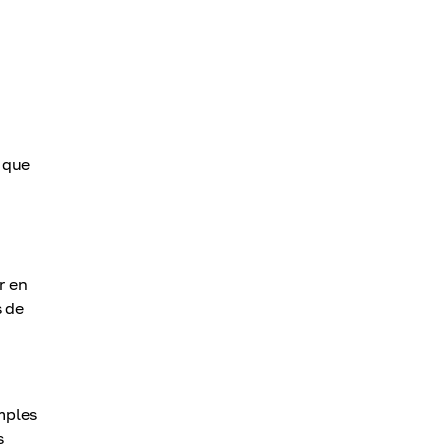
 que
r en
s de
mples
s