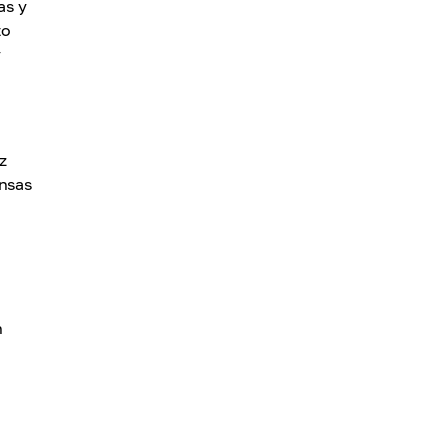
as y
to
y
z
ensas
n