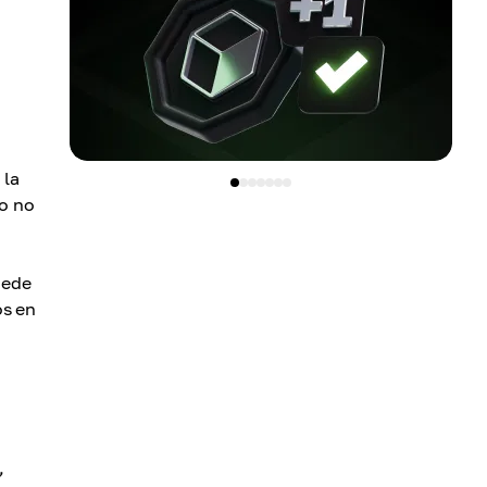
 la
do no
uede
os en
,