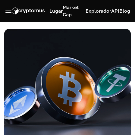
Market
Lugar
Explorador
API
Blog
Cap