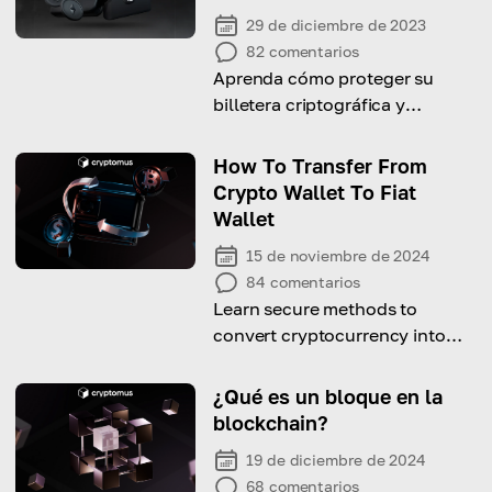
29 de diciembre de 2023
82
comentarios
Aprenda cómo proteger su
billetera criptográfica y
convertirla en la más segura
con esta guía completa
How To Transfer From
Crypto Wallet To Fiat
Wallet
15 de noviembre de 2024
84
comentarios
Learn secure methods to
convert cryptocurrency into
fiat using P2P, off-ramps, and
crypto cards.
¿Qué es un bloque en la
blockchain?
19 de diciembre de 2024
68
comentarios