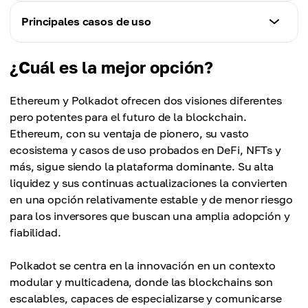
Cadenas paralelas integradas (parachains)
Ethereum
Principales casos de uso
Polkadot
Fuera de la cadena (EIPs y consenso de
Nativo, mediante Mensajería de Consenso Cruzado
desarrolladores)
Ethereum
(XCM)
¿Cuál es la mejor opción?
DeFi, NFTs, DAOs, aplicaciones Web3
Polkadot
Ethereum y Polkadot ofrecen dos visiones diferentes
Mecanismos de votación y actualización dentro de
Polkadot
pero potentes para el futuro de la blockchain.
la cadena
Blockchains interoperables, redes Web3
Ethereum, con su ventaja de pionero, su vasto
personalizadas, dApps multicadena
ecosistema y casos de uso probados en DeFi, NFTs y
más, sigue siendo la plataforma dominante. Su alta
liquidez y sus continuas actualizaciones la convierten
en una opción relativamente estable y de menor riesgo
para los inversores que buscan una amplia adopción y
fiabilidad.
Polkadot se centra en la innovación en un contexto
modular y multicadena, donde las blockchains son
escalables, capaces de especializarse y comunicarse