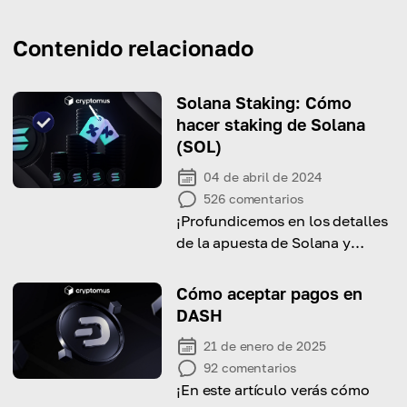
Contenido relacionado
Solana Staking: Cómo
hacer staking de Solana
(SOL)
04 de abril de 2024
526
comentarios
¡Profundicemos en los detalles
de la apuesta de Solana y
aprendamos cómo ganar
recompensas con ella!
Cómo aceptar pagos en
DASH
21 de enero de 2025
92
comentarios
¡En este artículo verás cómo