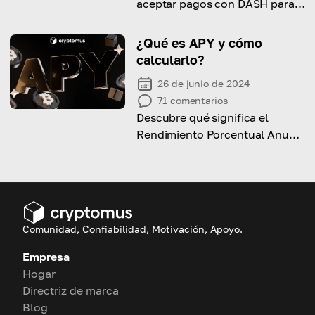
aceptar pagos con DASH para
tu negocio!
¿Qué es APY y cómo
calcularlo?
26 de junio de 2024
71
comentarios
Descubre qué significa el
Rendimiento Porcentual Anual
(APY) en términos de cripto y
cómo calcularlo.
Comunidad, Confiabilidad, Motivación, Apoyo.
Empresa
Hogar
Directriz de marca
Blog