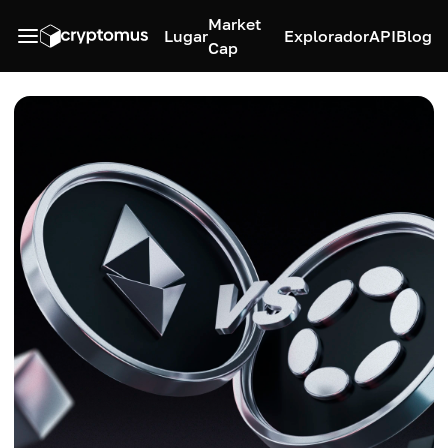
Market
Lugar
Explorador
API
Blog
Cap