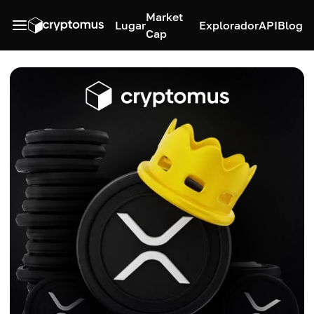
Market
Lugar
Explorador
API
Blog
Cap