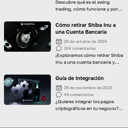
Descubre qué es el swing
trading, cómo funciona y por
qué vale la pena intentarlo en
este artículo.
Cómo retirar Shiba Inu a
una Cuenta Bancaria
29 de octubre de 2024
104
comentarios
¡Exploramos cómo retirar Shiba
Inu a una cuenta bancaria y
qué factores debes considerar
al hacerlo!
Guía de Integración
25 de noviembre de 2022
49
comentarios
¿Quieres integrar los pagos
criptográficos en tu negocio?
¡Aprenda cómo hacerlo con
Cryptomus!