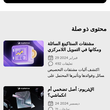
محتوى ذو صلة
مشتقات الستاكينغ السائلة
ومكانها في التمويل اللامركزي
29 فبراير 2024
تعليقات
492
اكتشف آليات مشتقات التحصيص
السائل وفوائدها وتأثيرها المحتمل على
مشهد التمويل اللامركزي الأوسع
الإيثريوم: أصل تضخمي أم
انكماشي؟
24 ديسمبر 2024
تعليقات
71