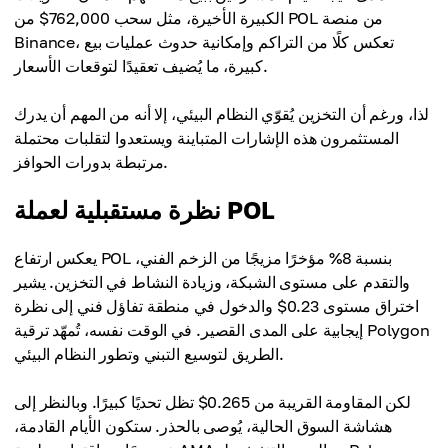
الكبيرة الأخيرة، مثل سحب 762,000$ من POL من منصة
Binance، تعكس كلًا من التراكم وإمكانية حدوث عمليات بيع
كبيرة، ما يُضيف تعقيدًا لتوقعات الأسعار.
لذا، ورغم أن التخزين يُقوّي النظام البيئي، إلا أنه من المهم أن يدرك
المستثمرون هذه الإشارات المتباينة ويستعدوا لتقلبات محتملة
مرتبطة بدورات الحوافز.
نظرة مستقبلية لعملة POL
يعكس ارتفاع POL بنسبة 8% مؤخرًا مزيجًا من الزخم الفني،
والتقدم على مستوى الشبكة، وزيادة النشاط في التخزين. يشير
اختراق مستوى 0.23$ والدخول في منطقة تفاؤل فني إلى نظرة
إيجابية على المدى القصير. في الوقت نفسه، تُمهّد ترقية Polygon
الطريق لتوسيع التبني وتطور النظام البيئي.
لكن المقاومة القريبة من 0.265$ تظل تحديًا كبيرًا. وبالنظر إلى
هشاشة السوق الحالية، يُوصى بالحذر. ستكون الأيام القادمة،