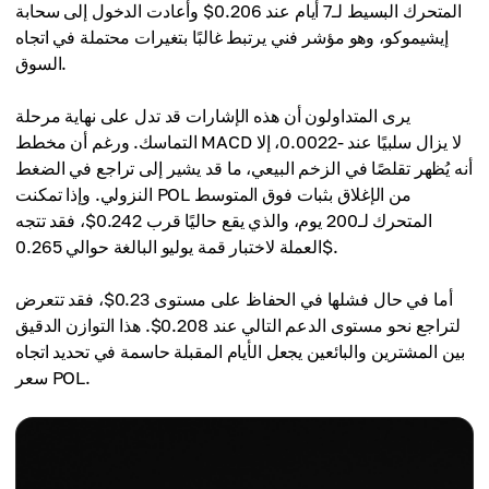
المتحرك البسيط لـ7 أيام عند 0.206$ وأعادت الدخول إلى سحابة
إيشيموكو، وهو مؤشر فني يرتبط غالبًا بتغيرات محتملة في اتجاه
السوق.
يرى المتداولون أن هذه الإشارات قد تدل على نهاية مرحلة
التماسك. ورغم أن مخطط MACD لا يزال سلبيًا عند -0.0022، إلا
أنه يُظهر تقلصًا في الزخم البيعي، ما قد يشير إلى تراجع في الضغط
النزولي. وإذا تمكنت POL من الإغلاق بثبات فوق المتوسط
المتحرك لـ200 يوم، والذي يقع حاليًا قرب 0.242$، فقد تتجه
العملة لاختبار قمة يوليو البالغة حوالي 0.265$.
أما في حال فشلها في الحفاظ على مستوى 0.23$، فقد تتعرض
لتراجع نحو مستوى الدعم التالي عند 0.208$. هذا التوازن الدقيق
بين المشترين والبائعين يجعل الأيام المقبلة حاسمة في تحديد اتجاه
سعر POL.