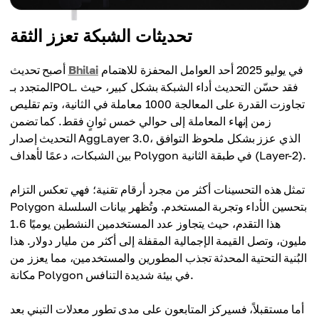
تحديثات الشبكة تعزز الثقة
في يوليو 2025 أحد العوامل المحفزة للاهتمام
Bhilai
أصبح تحديث
المتجدد بـPOL. فقد حسّن التحديث أداء الشبكة بشكل كبير، حيث
تجاوزت القدرة على المعالجة 1000 معاملة في الثانية، وتم تقليص
زمن إنهاء المعاملة إلى حوالي خمس ثوانٍ فقط. كما تضمن
التحديث إصدار AggLayer 3.0، الذي عزز بشكل ملحوظ التوافق
بين الشبكات، دعمًا لأهداف Polygon في طبقة الثانية (Layer-2).
تمثل هذه التحسينات أكثر من مجرد أرقام تقنية؛ فهي تعكس التزام
Polygon بتحسين الأداء وتجربة المستخدم. وتُظهر بيانات السلسلة
هذا التقدم، حيث يتجاوز عدد المستخدمين النشطين يوميًا 1.6
مليون، وتصل القيمة الإجمالية المقفلة إلى أكثر من مليار دولار. هذا
البُنية التحتية المحدثة تجذب المطورين والمستخدمين، مما يعزز من
مكانة Polygon في بيئة شديدة التنافس.
أما مستقبلاً، فسيركز المتابعون على مدى تطور معدلات التبني بعد