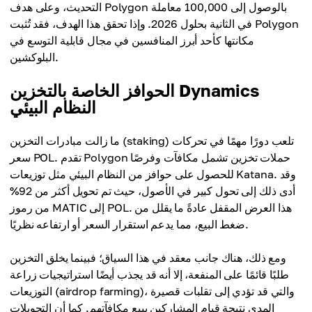
التحديث، وعلى هدف Polygon بالوصول إلى 100,000 معاملة
في الثانية بحلول 2026. وإذا تحقق هذا الهدف، فقد تُثبت Polygon
مكانتها كأحد أبرز المنافسين في مجال قابلية التوسع في
البلوكشين.
الحوافز الخاصة بالتخزين Dynamics
النظام البيئي
ما زالت مبادرات التخزين (staking) تلعب دورًا مهمًا في تحركات
سعر POL. تقدم Polygon حملات تخزين تشمل مكافآت وفرصًا
للحصول على حوافز من النظام البيئي مثل توزيعات Katana. وقد
أدى ذلك إلى تحول كبير في الأصول، حيث تم تحويل أكثر من 92%
من رموز MATIC إلى POL. هذا العرض المقفل عادةً ما يقلل من
ضغط البيع، مما يدعم استقرار السعر أو ارتفاعه نظريًا.
ومع ذلك، هناك جانب معقد في هذا السياق؛ فبينما يخلق التخزين
طلبًا قائمًا على المنفعة، إلا أنه قد يجذب أيضًا استراتيجيات زراعة
التوزيعات (airdrop farming)، والتي قد تؤدي إلى تقلبات قصيرة
المدى نتيجة قيام المشاركين ببيع مكافآتهم. كما أن التحويلات