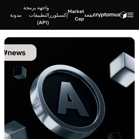
واجهة برمجة
Market
بقعة
إكسبلورر
التطبيقات
مدونة
Cap
(API)