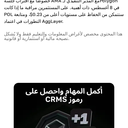
خصوصًا مع اقتراب جلسة AMA مع المدير التنفيذي لـPolygon
في 8 أغسطس، ذات أهمية. على المستثمرين مراقبة ما إذا كانت
POL ستتمكن من الحفاظ على مستويات أعلى من 0.23$، ومتابعة
التطورات في اعتماد AggLayer.
هذا المحتوى مخصص لأغراض المعلومات والتعليم فقط ولا يُشكل
نصيحة مالية أو استثمارية أو قانونية.