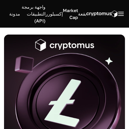
واجهة برمجة
Market
بقعة
إكسبلورر
التطبيقات
مدونة
Cap
(API)