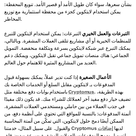
بشأن سعرها، سواء كان طويل الأمد أو قصير الأمد. تنويع المحفظة:
يمكن استخدام لايتكوين كجزء من محفظة استثمارية مع توزيع
المخاطر.
التبرعات والعمل الخيري
التبرعات: يمكن استخدام لايتكوين للتبرع
للمنظمات الخيرية أو أي مشاريع تتلقى العملات المشفرة. وبالتالي،
يمكنك التبرع عبر شبكة لايتكوين بسرعة وبتكلفة منخفضة. التمويل
الجماعي: هناك منصات تمويل جماعي تقبل لايتكوين، ويمكنك دعم
العديد من المشاريع المثيرة للاهتمام حول العالم.
الأعمال الصغيرة
إذا كنت تدير عملاً، يمكنك بسهولة قبول
المدفوعات بـ لايتكوين مقابل السلع أو الخدمات الخاصة بك
. بهذه الطريقة،
Cryptomus
باستخدام بوابات دفع مختلفة مثل
تضيف خيار دفع مفيد آخر لعملائك للشراء منك. قد يكون ذلك مفيدًا
في جذب العملاء من بين حاملي ومستخدمي العملات المشفرة.
أتمتة المدفوعات: بالنسبة للمواقع التي تحتوي على أنظمة دفع، من
الممكن أيضًا دمج حلول لايتكوين، التي تمكّن من أتمتة المحاسبة
والقبول. على سبيل المثال، خدمتنا Cryptomus لديها
إضافات
لتسهيل ودمج المدفوعات بالعملات المشفرة بسرعة وبدون قلق.