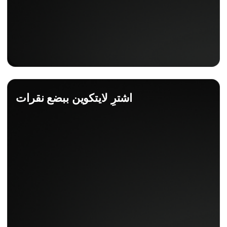
اشترِ لايتكوين ببضع نقرات