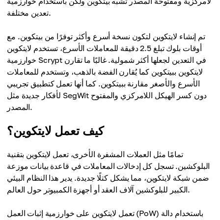
لامركزية ومفتوحة المصدر تشبه بيتكوين ولكن باستخدام خوارزمية
تعدين مختلفة.
تم إنشاء لايتكوين لتكون نسخة أسرع وأكثر توفرًا من بيتكوين. مع
أوقات بلوك تبلغ 2.5 دقيقة للمعاملات الأسرع، تستخدم لايتكوين
خوارزمية Scrypt في التعدين لجعلها أكثر شمولية. غالبًا ما تقارن
لايتكوين ببيتكوين كما يُقارن الفضة بالذهب، وتستخدم للمعاملات
الأسرع والأصغر مقارنة ببيتكوين. كما أنها تعمل كتطبيق تجريبي
لأفكار جديدة مثل SegWit دون كسر الهيكل اللامركزي والمفتوح
المصدر.
كيف تعمل لايتكوين؟
تمامًا مثل العملات المشفرة الأخرى، تعمل لايتكوين بتقنية
البلوكشين. تسجل كل إدخالات المعاملات في قاعدة بيانات موزعة
ضمن شبكة لايتكوين، مما يشكل كتلًا جديدة. يدير هذا النظام البيئي
الكبير للبلوكشين آلاف العقد أو أجهزة الكمبيوتر حول العالم.
تعمل لايتكوين على خوارزمية إثبات العمل (PoW) باستخدام دالة