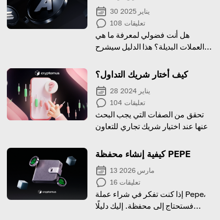
30 يناير 2025
تعليقات
108
هل أنت فضولي لمعرفة ما هي
العملات البديلة؟ هذا الدليل سيشرح
لك جميع التفاصيل، من الأنواع
والأمثلة إلى عملية الشراء!
كيف أختار شريك التداول؟
28 يناير 2024
تعليقات
104
تحقق من الصفات التي يجب البحث
عنها عند اختيار شريك تجاري للتعاون
كيفية إنشاء محفظة PEPE
13 مارس 2026
تعليقات
16
إذا كنت تفكر في شراء عملة Pepe،
فستحتاج إلى محفظة. إليك دليلًا
لإعدادها!