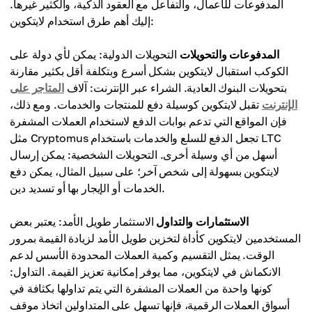
المدفوعات للأعمال، والتفاعل مع العقود الذكية، والكثير غيرها.
إليك أهم طرق استخدام لايتكوين:
المدفوعات والتحويلات
التحويلات الدولية: يمكن لأي دولة على
الكوكب استقبال لايتكوين بشكل أسرع وبتكلفة أقل بكثير مقارنة
بتحويلات البنوك العادية. الشراء عبر الإنترنت: آلاف
المتاجر على
الإنترنت
تقبل لايتكوين كوسيلة دفع للمنتجات والخدمات. ومع ذلك،
فإن المواقع التي تدعم بوابات الدفع لاستخدام العملات المشفرة
مثل Cryptomus تجعل الدفع للسلع والخدمات باستخدام LTC
أسهل من أي وسيلة أخرى. التحويلات الشخصية: يمكن إرسال
لايتكوين بسهولة إلى شخص آخر؛ على سبيل المثال، يمكن دفع
الخدمات أو الإيجار بها أو تسديد دين.
الاستثمارات والتداول
الاستثمار طويل الأمد: يعتبر بعض
المستخدمين لايتكوين كأداة لتخزين طويل الأمد لزيادة القيمة بمرور
الوقت. يمثل التقسيم وكمية العملات المحدودة الأسس لدعم
الانكماش في لايتكوين، مما يوفر إمكانية تعزيز القيمة. التداول:
كونها واحدة من العملات المشفرة التي يتم تداولها بكثافة في
أسواق العملات الرقمية، فإنها تسهل على المتداولين اتخاذ موقف