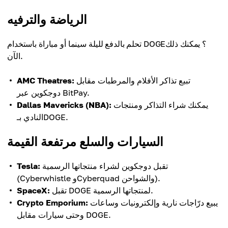
الرياضة والترفيه
تحلم بالدفع لليلة سينما أو مباراة باستخدام DOGE؟ يمكنك ذلك
الآن.
تبيع تذاكر الأفلام والمرطبات مقابل
AMC Theatres:
دوجكوين عبر BitPay.
يمكنك شراء التذاكر ومنتجات
Dallas Mavericks (NBA):
النادي بـDOGE.
السيارات والسلع مرتفعة القيمة
تقبل دوجكوين لشراء منتجاتها الرسمية
Tesla:
(Cyberwhistle وCyberquad والشواحن).
تقبل DOGE لمنتجاتها الرسمية.
SpaceX:
يبيع درّاجات نارية وإلكترونيات وساعات
Crypto Emporium:
وحتى سيارات مقابل DOGE.