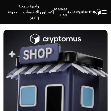
واجهة برمجة
Market
بقعة
إكسبلورر
التطبيقات
مدونة
Cap
(API)