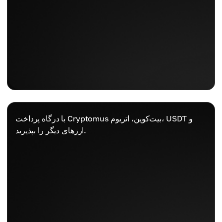
با درگاه پرداخت Cryptomus بیت‌کوین، اتریوم، USDT و
ارزهای دیگر را بپذیرید.