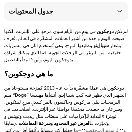
جدول المحتويات
لم تكن
دوجكوين
في يومٍ من الأيام سوى مزحةٍ على الإنترنت، لكنها
أصبحت اليوم واحدة من أشهر العملات المشفّرة في العالم. تُعرف
بشعار
شيبا إينو
وطابعها المرِح، وهي تُستخدم الآن في مشتريات
حقيقية—من البرغر إلى الرحلات الجوية. فما الذي يمكنك شراؤه
بدوجكوين اليوم، وأين؟ لنبدأ بالتفصيل.
ما هي دوجكوين؟
دوجكوين هي عملةٌ مشفّرة بدأت عام 2013 كمزحة مستوحاة من
ميم “Doge” الشهير الذي يظهر فيه كلب شيبا إينو. أنشأها مهندسا
البرمجيات بيلي ماركوس وجاكسون بالمر كبديلٍ مرحٍ لبيتكوين،
وسرعان ما حصدت مجتمعًا مواظبًا عبر الإنترنت. استُخدمت في
البداية للإكراميات على منصّات مثل ريديت وتويتش وX (تويتر
سابقًا)، وتميّزت بـ
العرض غير المحدود
و
سرعة المعاملات
و**
الرسوم المنخفضة
**—ما جعلها أكثر سهولةً وكُلفةً أقل من كثيرٍ