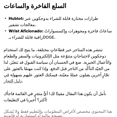
السلع الفاخرة والساعات
طرازات مختارة قابلة للشراء بدوجكوين عبر
Hublot:
معالجات تشفير.
ساعاتٌ فاخرة ومجوهرات وإكسسواراتٌ
Wrist Aficionado:
راقية قابلة للشراء بـDOGE.
تنتشر هذه المتاجر عبر قطاعاتٍ مختلفة، ما يتيح لك استخدام
دوجكوين لاحتياجاتٍ متنوّعة مثل الإلكترونيات والسفر والطعام
والأعمال الخيرية. ضع في الحسبان أن سياسة القبول قد تتغيّر، لذا
من الجيّد التأكّد من التاجر قبل الدفع. وإذا كنت مهتمًا بالعثور على
تجّارٍ آخرين يقبلون عملةً معيّنة، فيمكنك العثور عليهم بسهولة
في
.
دليل التجار
نأمل أن يكون هذا المقال مفيدًا لك! أيُّ متجرٍ في القائمة فاجأك
أكثر؟ أخبرنا في التعليقات!
هذا المحتوى مخصص لأغراض المعلومات والتعليم فقط ولا يُشكل
نصيحة مالية أو استثمارية أو قانونية.