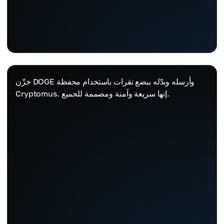
خزّن DOGE وأرسله وبدّله ببضع نقرات باستخدام محفظة
Cryptomus. إنها سريعة وآمنة ومصممة للجميع.