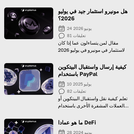
هل مونيرو استثمار جيد في يوليو
2026؟
24 يونيو 2026
تعليقات
81
مقال لمن يتساءلون عما إذا كان
الاستثمار في مونيرو في يوليو 2026
خيارًا جيدًا، مع مناقشة إمكاناته،
وتاريخ سعره، والنتائج المحتملة،
كيفية إرسال واستقبال البيتكوين
والمخاطر.
باستخدام PayPal
10 يوليو 2025
تعليقات
82
تعلم كيفية نقل واستقبال البيتكوين أو
العملات المشفرة الأخرى باستخدام
PayPal خطوة بخطوة!
ما هو عمادا DeFi
28 يونيو 2024