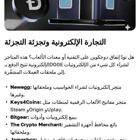
التجارة الإلكترونية وتجزئة التجزئة
هل تودّ إنفاق دوجكوين على التقنية أو معدات الألعاب؟ هذه المتاجر
الإلكترونية تتيح الدفع بـDOGE لشراء كل شيء من الإلكترونيات
إلى ملحقات العملات المشفّرة.
متجر إلكترونيات لشراء الحواسيب وملحقاتها
Newegg:
وغيرها.
متجر مفاتيح الألعاب الرقمية لمنصّات مثل
Keys4Coins:
Steam وOrigin وUplay.
يبيع إلكترونيات وأدوات.
Bitgear:
بائع محافظ أجهزة التشفير
The Crypto Merchant:
وملحقاتها.
متجر يقدم ساعات ومجوهرات فاخرة، ويقبل
Jomashop: