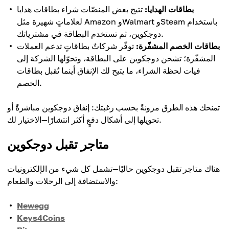
بطاقات الهدايا:
تتيح بعض المنصّات شراء بطاقات هدايا
لعلاماتٍ شهيرة مثل Amazon وWalmart وSteam باستخدام
دوجكوين، ثم تستخدم البطاقة في مشترياتك.
بطاقات الخصم المشفّرة:
توفّر شركاتٌ بطاقاتٍ تدعم العملات
المشفّرة؛ تشحن دوجكوين على البطاقة، وتحوّلها الشركة إلى
فيات لحظة الشراء، ما يتيح لك الإنفاق أينما تُقبل بطاقات
الخصم.
تمنحك هذه الطرق مرونةً بحسب رغبتك: إنفاق دوجكوين مباشرةً أو
تحويلها إلى أشكال دفعٍ أكثر انتشارًا—الاختيار لك.
متاجر تقبل دوجكوين
هناك متاجر تقبل دوجكوين حاليًا—تشمل كل شيء من الإلكترونيات
والاستضافة إلى الرحلات والطعام:
Newegg
Keys4Coins