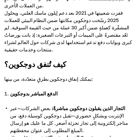
من العملات الأخرى.
قفزت شعبيتها في 2021 بعد دعم إيلون ماسك العلني، وبحلول
2025 رسّخت دوجكوين مكانتها ضمن النظام البيئي للعملات
المشفّرة كعملةٍ ضمن أكبر 30 عملة من حيث القيمة السوقية. لم
تَعُد مقتصرةً على الميمات أو التبرعات الصغيرة: إذ باتت بورصاتٌ
كبرى وبوابات دفع تدعم استخدامها لدى شركات حول العالم لشراء
منتجات وخدمات حقيقية.
كيف تُنفق دوجكوين؟
يمكنك إنفاق دوجكوين بطرقٍ متعدّدة، من بينها:
الدفع المباشر بدوجكوين
التجار الذين يقبلون دوجكوين مباشرةً:
بعض الشركات—عبر
الإنترنت وبشكلٍ حضوري—تقبل دوجكوين كوسيلة دفع، من
متاجر إلكترونية إلى تجار تجزئة أصغر. كل ما عليك هو إرسال
المبلغ المطلوب إلى عنوان محفظتهم.