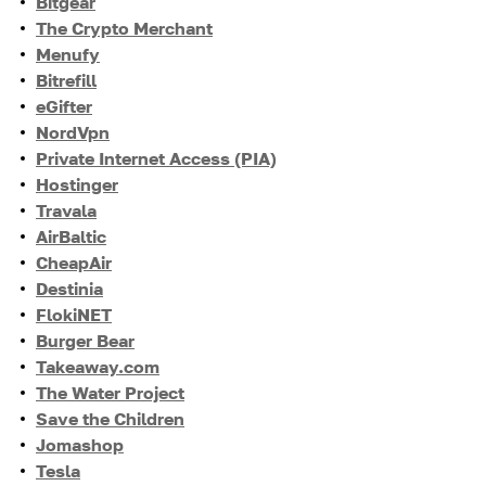
Bitgear
The Crypto Merchant
Menufy
Bitrefill
eGifter
NordVpn
Private Internet Access (PIA)
Hostinger
Travala
AirBaltic
CheapAir
Destinia
FlokiNET
Burger Bear
Takeaway.com
The Water Project
Save the Children
Jomashop
Tesla