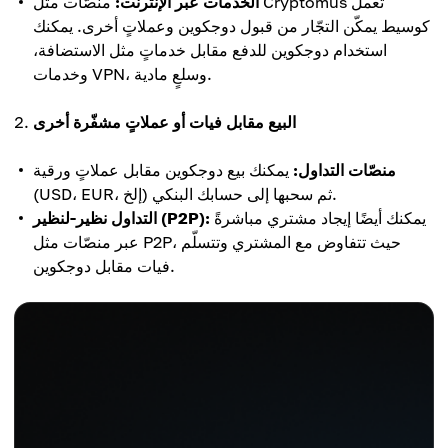
الخدمات عبر الإنترنت:
منصّات مثل Cryptomus تعمل
كوسيط يمكّن التجّار من قبول دوجكوين وعملاتٍ أخرى. يمكنك
استخدام دوجكوين للدفع مقابل خدماتٍ مثل الاستضافة،
وخدمات VPN، وسلعٍ مادية.
البيع مقابل فيات أو عملاتٍ مشفّرة أخرى
منصّات التداول:
يمكنك بيع دوجكوين مقابل عملاتٍ ورقية
(USD، EUR، إلخ) ثم سحبها إلى حسابك البنكي.
يمكنك أيضًا إيجاد مشتري مباشرةً
التداول نظير-لنظير (P2P):
عبر منصّات مثل P2P، حيث تتفاوض مع المشتري وتتسلّم
فيات مقابل دوجكوين.