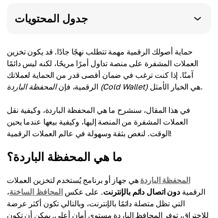
جدول المحتويات
حماية أصولك الرقمية مهمة تتطلب نهجًا جادًا. قد يكون تخزين
العملات المشفرة على منصة تداول أمرًا مريحًا، لكنه ليس دائمًا
آمنًا. إذا كنت ترغب في ضمان أقصى قدر من الحماية لعملاتك
هي الخيار الأمثل.
المحفظة الباردة (Cold Wallet)
الرقمية، فإن
في هذا المقال، سنشرح ما هي المحفظة الباردة، وكيفية نقل
العملات المشفرة من المنصة إليها، وكيفية بيعها عندما يحين
الوقت. لنغص بثقة وسهولة في عالم العملات الرقمية!
ما هي المحفظة الباردة؟
المحفظة الباردة
هي جهاز أو برنامج يُستخدم لتخزين العملات
الرقمية
دون اتصال دائم بالإنترنت
. على عكس
المحافظ الساخنة
،
التي تظل متصلة دائمًا بالإنترنت، وبالتالي تكون أكثر عرضة
للاختراق، توفر المحافظ الباردة مستوى أمان أعلى. يمكن أن تكون