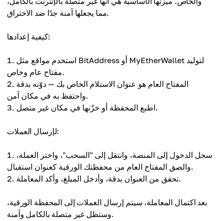
والخاص. ميزتها الأساسية هي أنها غير متصلة بالإنترنت بالكامل،
مما يجعلها آمنة جدًا ضد الاختراق.
كيفية إعدادها:
استخدم مواقع مثل BitAddress أو MyEtherWallet لتوليد
مفتاح عام وخاص.
المفتاح العام هو عنوان الاستلام الخاص بك — دوّنه بدقة
واحتفظ به في مكان آمن.
اطبع المحفظة أو خزّنها في مكان غير متصل.
لإرسال العملات:
سجل الدخول إلى المنصة، وانتقل إلى "السحب"، واختر العملة،
والصق المفتاح العام من محفظتك الورقية كعنوان استقبال.
تحقق من العنوان بدقة، وأدخل المبلغ، وأكد المعاملة.
بعد اكتمال المعاملة، سيتم إرسال العملات إلى المحفظة الورقية،
وستظل غير متصلة بالكامل وآمنة.