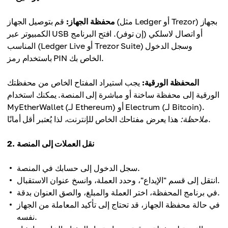
محفظة الجهاز:
قم بتوصيل الجهاز (مثل Ledger أو Trezor) بجهاز
الكمبيوتر عبر USB أو اتصال لاسلكي (إن توفر). افتح البرنامج
المناسب (Ledger Live أو Trezor Suite) وسجل الدخول
باستخدام رمز PIN الخاص بك.
المحفظة الورقية:
يجب استيراد المفتاح الخاص من محفظتك
الورقية إلى محفظة ساخنة أو مباشرة إلى المنصة. يمكنك استخدام
MyEtherWallet (لـ Ethereum) أو Electrum (لـ Bitcoin).
هذا يعرض مفتاحك الخاص للإنترنت، لذا يُعتبر أقل أمانًا.
ملاحظة:
2. نقل العملات إلى المنصة
سجل الدخول إلى حسابك في المنصة.
انتقل إلى قسم "الإيداع"، وحدد العملة، وانسخ عنوان الاستقبال.
في برنامج المحفظة، اختر العملة والمبلغ، والصق العنوان بدقة.
في حالة محفظة الجهاز، قد تحتاج إلى تأكيد المعاملة من الجهاز
نفسه.