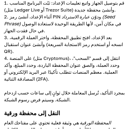
قم بتوصيل الجهاز واتبع تعليمات الإعداد: ثبّت البرنامج المناسب
(مثل Ledger Live أو Trezor Suite) وأنشئ محفظة جديدة.
أثناء الإعداد، أنشئ رمز PIN ودوّن
عبارة الاسترداد (Seed
في مكان آمن، لأنها الطريقة الوحيدة لاستعادة الوصول
Phrase)
في حال فقدت الجهاز.
بعد الإعداد، افتح تطبيق المحفظة، واختر العملة الرقمية،
وأنشئ عنوان استقبال (انسخه أو استخدم رمز الاستجابة السريعة
QR).
على المنصة (مثل Cryptomus)، انتقل إلى قسم "السحب"،
وحدد العملة، والصق عنوان المحفظة الباردة، وحدد المبلغ، وأكد
العملية. معظم المنصات تتطلب تأكيدًا عبر البريد الإلكتروني أو
المصادقة الثنائية (2FA).
بمجرد التأكيد، تُرسل المعاملة خلال ثوانٍ إلى ساعات حسب ازدحام
الشبكة. وسيتم فرض رسوم الشبكة.
النقل إلى محفظة ورقية
المحفظة الورقية
هي وثيقة فعلية تحتوي على مفتاحك العام