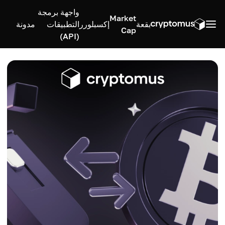
واجهة برمجة
Market
بقعة
إكسبلورر
التطبيقات
مدونة
Cap
(API)