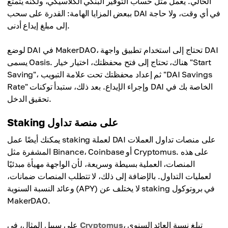
الحالي. يعمل مثل حساب التوفير البنكي الكلاسيكي، ولكنه يتمتع
ببعض المزايا الهامة: القدرة على سحب DAI في أي وقت، ولا حاجة
إلى مبلغ إيداع أدنى.
لوضع DAI في MakerDAO، تحتاج إلى استخدام تطبيق واجهة DAI
يسمى Oasis. هناك، تحتاج إلى فتح محفظتك، اختيار خيار "Start
Saving"، ثم إعداد محفظتك تحت علامة التبويب "DAI Savings
Rate" وإجراء الإيداع. بعد ذلك، ستبدأ توكنات DAI الخاصة بك في
تحقيق الدخل.
Staking على منصة تداول
يمكنك أيضًا عمل staking لعملة DAI على منصات تداول العملات
المشفرة مثل Binance، Coinbase أو Cryptomus. على هذه
المنصات، العملية بسيطة وسريعة، لأن الواجهة مهيأة مبدئيًا
لعمليات التداول. بالإضافة إلى ذلك، لا تتطلب المنصات ضمانات،
وعائد النسبة السنوية (APY) لا يختلف عن staking في بروتوكول
MakerDAO.
، تبلغ نسبة العائد السنوي
Cryptomus
على سبيل المثال، في