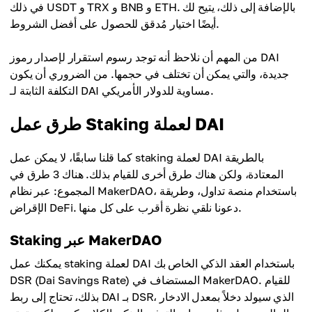
في ذلك USDT و TRX و BNB و ETH. بالإضافة إلى ذلك، يتيح لك
أيضًا اختيار مُدقق للحصول على أفضل الشروط.
من المهم أن نلاحظ أنه توجد رسوم استقرار لإصدار رموز DAI
جديدة، والتي يمكن أن تختلف في حجمها. من الضروري أن يكون
التكلفة الثابتة لـ DAI مساوية للدولار الأمريكي.
طرق عمل Staking لعملة DAI
كما قلنا سابقًا، لا يمكن عمل staking لعملة DAI بالطريقة
المعتادة، ولكن هناك طرق أخرى للقيام بذلك. هناك 3 طرق في
المجموع: عبر نظام MakerDAO، باستخدام منصة تداول، وطريقة
الإقراض DeFi. دعونا نلقي نظرة أقرب على كل منها.
Staking عبر MakerDAO
يمكنك عمل staking لعملة DAI باستخدام العقد الذكي الخاص بك
DSR (Dai Savings Rate) المستضاف في MakerDAO. للقيام
بذلك، تحتاج إلى ربط DAI بـ DSR، الذي سيولد دخلاً بمعدل الادخار