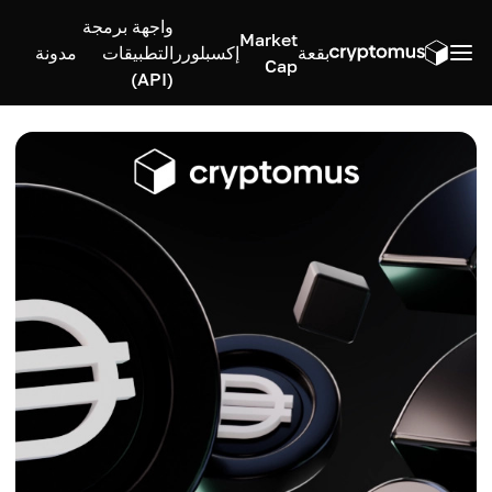
واجهة برمجة
Market
بقعة
إكسبلورر
التطبيقات
مدونة
Cap
(API)