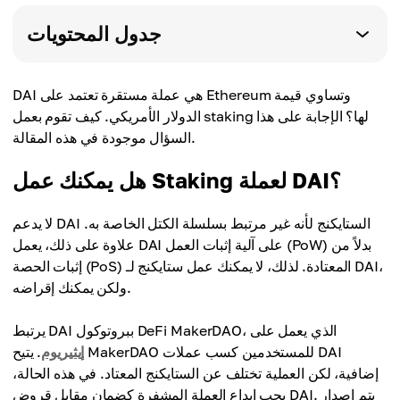
جدول المحتويات
DAI هي عملة مستقرة تعتمد على Ethereum وتساوي قيمة
الدولار الأمريكي. كيف تقوم بعمل staking لها؟ الإجابة على هذا
السؤال موجودة في هذه المقالة.
هل يمكنك عمل Staking لعملة DAI؟
لا يدعم DAI الستايكنج لأنه غير مرتبط بسلسلة الكتل الخاصة به.
علاوة على ذلك، يعمل DAI على آلية إثبات العمل (PoW) بدلاً من
إثبات الحصة (PoS) المعتادة. لذلك، لا يمكنك عمل ستايكنج لـ DAI،
ولكن يمكنك إقراضه.
يرتبط DAI ببروتوكول DeFi MakerDAO، الذي يعمل على
إيثيريوم
. يتيح MakerDAO للمستخدمين كسب عملات DAI
إضافية، لكن العملية تختلف عن الستايكنج المعتاد. في هذه الحالة،
يجب إيداع العملة المشفرة كضمان مقابل قروض DAI. يتم إصدار