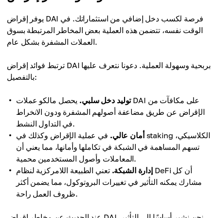
يوفر إقراض DAI فرصة لكسب دخل إضافي من استثماراتك. في
الوقت نفسه، تتضمن هذه العملية بعض المخاطر المرتبطة بسوق
العملات المشفرة بشكل عام.
ترتبط فوائد إقراض DAI بربحية وسهولة العملية. دعونا نتعرف عليها
بالتفصيل:
توليد دخل سلبي.
يحصل مالكو عملات DAI على مكافآت من
الإقراض عن طريق مضاعفة أصولهم المشفرة ودون الانخراط
في التداول النشط.
أمان عالي.
في عملية الإقراض وكذلك في staking الكلاسيكي،
تسهم المساهمة في الشبكة في تكاملها وأمانها، مما يعني أن
المعاملات وأصول المستخدمين محمية.
إدارة الشبكة.
تعني الطبيعة اللامركزية لنظام DeFi أن كل
مشارك يمكنه التأثير في تغييرات البروتوكول، مما يضمن أكثر
ظروف العمل راحة.
عند الحديث عن مخاطر إقراض DAI، نحن نشير أساسًا إلى التأثير