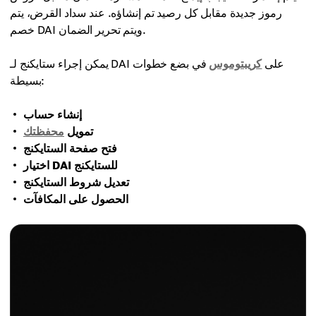
رموز جديدة مقابل كل رصيد تم إنشاؤه. عند سداد القرض، يتم
خصم DAI ويتم تحرير الضمان.
يمكن إجراء ستايكنج لـ DAI على
كريبتوموس
في بضع خطوات
بسيطة:
إنشاء حساب
تمويل
محفظتك
فتح صفحة الستايكنج
اختيار DAI للستايكنج
تعديل شروط الستايكنج
الحصول على المكافآت