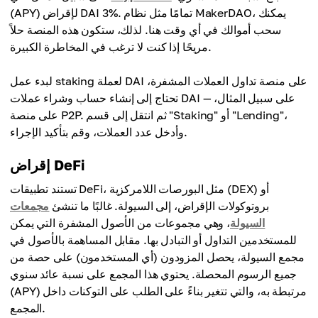
(APY) لإقراض DAI 3%. تمامًا مثل نظام MakerDAO، يمكنك
سحب أموالك في أي وقت هنا. لذلك، ستكون هذه المنصة حلاً
مريحًا إذا كنت لا ترغب في المخاطرة الكبيرة.
لبدء عمل staking لعملة DAI على منصة تداول العملات المشفرة،
تحتاج إلى إنشاء حساب وشراء عملات DAI — على سبيل المثال،
على منصة P2P. ثم انتقل إلى قسم "Staking" أو "Lending"،
وأدخل عدد العملات، وقم بتأكيد الإجراء.
إقراض DeFi
تستند تطبيقات DeFi، مثل البورصات اللامركزية (DEX) أو
بروتوكولات الإقراض، إلى السيولة. غالبًا ما تنشئ
مجمعات
السيولة
، وهي مجموعات من الأصول المشفرة التي يمكن
للمستخدمين التداول أو التبادل بها. مقابل المساهمة بالأصول في
مجمع السيولة، يحصل المزودون (أي المستخدمون) على حصة من
جميع الرسوم المحصلة. يحتوي هذا المجمع على نسبة عائد سنوي
(APY) مرتبطة به، والتي تتغير بناءً على الطلب على التوكنات داخل
المجمع.