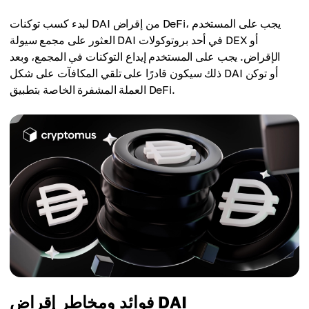
لبدء كسب توكنات DAI من إقراض DeFi، يجب على المستخدم
العثور على مجمع سيولة DAI في أحد بروتوكولات DEX أو
الإقراض. يجب على المستخدم إيداع التوكنات في المجمع، وبعد
ذلك سيكون قادرًا على تلقي المكافآت على شكل DAI أو توكن
العملة المشفرة الخاصة بتطبيق DeFi.
فوائد ومخاطر إقراض DAI