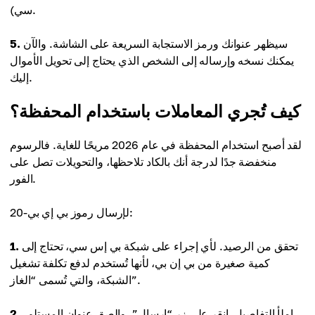
سي).
سيظهر عنوانك ورمز الاستجابة السريعة على الشاشة. والآن
5.
يمكنك نسخه وإرساله إلى الشخص الذي يحتاج إلى تحويل الأموال
إليك.
كيف تُجري المعاملات باستخدام المحفظة؟
لقد أصبح استخدام المحفظة في عام 2026 مريحًا للغاية. فالرسوم
منخفضة جدًا لدرجة أنك بالكاد تلاحظها، والتحويلات تصل على
الفور.
لإرسال رموز بي إي بي-20:
تحقق من الرصيد. لأي إجراء على شبكة بي إس سي، تحتاج إلى
1.
كمية صغيرة من بي إن بي، لأنها تُستخدم لدفع تكلفة تشغيل
الشبكة، والتي تُسمى “الغاز”.
املأ التفاصيل. انقر على زر “إرسال”، والصق عنوان المستلم،
2.