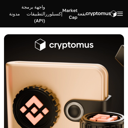
واجهة برمجة
Market
بقعة
إكسبلورر
التطبيقات
مدونة
Cap
(API)