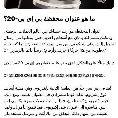
ما هو عنوان محفظة بي إي بي-20؟
عنوان المحفظة هو رقم حسابك في عالم العملات الرقمية.
ويمكنك مشاركته بأمان مع أشخاص آخرين حتى يتمكنوا من إرسال
تحويل إليك. وفي شبكة بي إس سي، يبدو هذا العنوان دائمًا كسلسلة
طويلة من 42 حرفًا (أحرف وأرقام)، وتبدأ دائمًا بالرمزين “0x”.
إليك مثالًا على الشكل الذي يبدو عليه عنوان بي إي بي-20 نموذجي:
0x55d398326f99059ff775485246999027b3197955.
تُعد بي إس سي حلًا من الطبقة الثانية لإيثيريوم، وهي مبنية أساسًا
فوق إيثيريوم، لذلك فهما يشتركان في العنوان نفسه. ومع ذلك،
فهما “طريقان” مختلفان. فإذا أرسلت عملات من شبكة بي إس
سي مباشرة إلى عنوان على إيثيريوم، فقد تضيع الأموال. ولهذا
السبب من المهم دائمًا التحقق من أنك أنت والمرسل تستخدمان