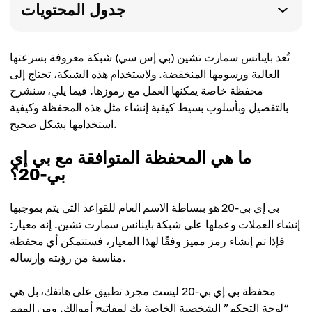
جدول المحتويات
تُعد باينانس سمارت تشين (بي إس سي) شبكة معروفة بسرعتها
العالية ورسومها المنخفضة. ولاستخدام هذه الشبكة، تحتاج إلى
محفظة خاصة يمكنها العمل مع رموزها. فيما يلي، سنشرح
بالتفصيل وبأسلوب بسيط كيفية إنشاء مثل هذه المحفظة وكيفية
استخدامها بشكل صحيح.
ما هي المحفظة المتوافقة مع بي إي
بي-20؟
بي إي بي-20 هو ببساطة الاسم العام للقواعد التي يتم بموجبها
إنشاء العملات وعملها على شبكة باينانس سمارت تشين. إنه معيار:
فإذا تم إنشاء رمز مميز وفقًا لهذا المعيار، فستتمكن أي محفظة
مناسبة من رؤيته وإرساله.
محفظة بي إي بي-20 ليست مجرد تطبيق على هاتفك، بل هي
“لوحة التحكم” الشخصية الخاصة بك لمفاتيح أموالك. ومن المهم