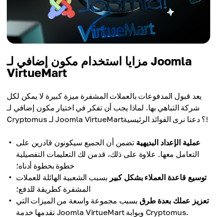
مزايا استخدام مكون إضافي لـ Joomla
VirtueMart
يعد قبول المدفوعات بالعملات المشفرة ميزة كبيرة لا يمكن لكل
شركة التباهي بها. لماذا يجب أن تفكر في اختيار مكون إضافي لـ
Cryptomus لـ Joomla VirtueMart؟ دعنا نرى الفوائد الرئيسية!
عملية الإعداد البديهية
تضمن أن الجميع سيكونون قادرين على
التعامل معها. علاوة على ذلك، قدمن لك التعليمات التفصيلية
خطوة بخطوة أدناه؛
توسيع قاعدة العملاء بشكل كبير
بسبب الشعبية الهائلة للعملات
المشفرة كطريقة للدفع؛
تعزيز عملك بعدة طرق
بسبب مجموعة واسعة من الميزات التي
تقدمها خدمة Joomla VirtueMart وبوابة Cryptomus.