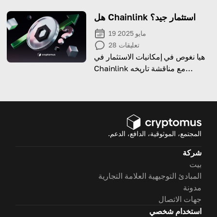
التي تدفع أرباحًا!
هل Chainlink استثمار جيد؟
19 مايو 2025
تعليقات
28
هيا نغوص في إمكانيات الاستثمار في
Chainlink مع مناقشة تاريخه
السعري، آفاقه طويلة الأجل،
والمخاطر المحتملة.
المجتمع، الموثوقية، الدافع، الدعم.
شركة
بيت
المبادئ التوجيهية العلامة التجارية
مدونة
جهات الاتصال
استخدام شخصي