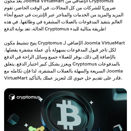
يعد مكون Joomla VirtueMart الإضافي من Cryptomus
ضروريًا للشركات من كل المجالات. في الوقت الحاضر، تقوم
المزيد والمزيد من الخدمات والمتاجر عبر الإنترنت في جميع أنحاء
العالم بتنفيذ المدفوعات بالعملات المشفرة في وظائفها. في هذه
الحالة، تعد بوابة الدفع Cryptomus طريقة مثالية للبدء!
يتيح تنشيط مكون Cryptomus الإضافي لـ Joomla VirtueMart
لكل تاجر قبول المدفوعات بسهولة بأي عملة مشفرة يفضلها.
بالإضافة إلى ذلك، يوفر للعملاء جميع وسائل الراحة في الدفع
ويعزز بشكل كبير اختيار الدفع. يتعلق Cryptomus بالمدفوعات
السريعة والسهلة بالعملات المشفرة، لذا فإن تكامله مع Joomla
VirtueMart قادر على تقديم حل حيوي لك لتعزيز عملك بالتأكيد.