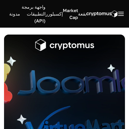
واجهة برمجة
Market
بقعة
إكسبلورر
التطبيقات
مدونة
Cap
(API)