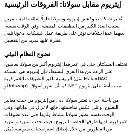
إيثريوم مقابل سولانا: الفروقات الرئيسية
تُعتبر شبكات بلوكشين إيثريوم وسولانا حلولًا شائعة للمستثمرين
بسبب العدد الكبير من التطبيقات المتصلة. وفي الوقت نفسه،
لديهما عدة اختلافات تؤثر على طريقة عمل الشبكات. دعونا نلقي
نظرة عليها بمزيد من التفصيل.
نضوج النظام البيئي
تختلف الشبكتان حتى في عمرهما: إيثريوم أكبر من سولانا بعامين.
على الرغم من هذا الفرق البسيط، فإن إيثريوم هي الشبكة
الرئيسية لأكبر التطبيقات اللامركزية (مثل MakerDAO
وUniswap). كما أن أشهر أسواق NFT مبنية أيضًا على إيثريوم.
من ناحية أخرى، تعتبر سولانا أدنى من إيثريوم من حيث معايير
النضوج، وعلى عكس منافستها، فإنها لا تزال في بداياتها. وفي
الوقت نفسه، تطور سولانا بنشاط ولديها حتى عدة تطبيقات
لامركزية. لديها طرقها الخاصة للترويج: حيث تجذب المزيد والمزيد
من المطورين من خلال إطلاق استراتيجيات تسويقية (مثل