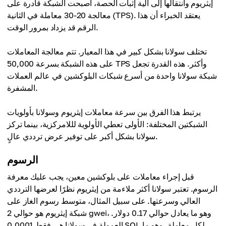
إيثريوم وانتقالها إلى آلية إثبات الحصة، أصبحت الشبكة قادرة على
معالجة 20-30 معاملة في الثانية (TPS). يعتقد الخبراء أن هذا
الرقم قد يزداد بمرور الوقت.
تختلف سولانا بشكل كبير في هذا المعيار. تتم معالجة المعاملات
على هذه الشبكة بسرعة 50,000 TPS وأكثر. هذه القدرة تجعل
شبكة سولانا واحدة من أسرع شبكات البلوكشين في عالم العملات
المشفرة.
يرتبط هذا الفرق بين سرعة معاملات إيثريوم وسولانا بأولويات
الشبكتين المختلفة: الأولى تعطي الأولوية لللامركزية، بينما تركز
سولانا بشكل أكبر على توفير عرض ترددي عالٍ.
الرسوم
قبل إجراء معاملات على بلوكشين معين، يجب عليك معرفة
الرسوم. تعتبر سولانا أكثر ملاءمة من إيثريوم نظرًا لعرضها الترددي
العالي وسرعتها. على سبيل المثال، متوسط رسوم الغاز على
شبكة إيثريوم هو حوالي 2 gwei، وهو ما يعادل حوالي 0.17 دولار.
العمولة في سولانا هي فقط 0.0001 SOL لكل معاملة، وهو ما