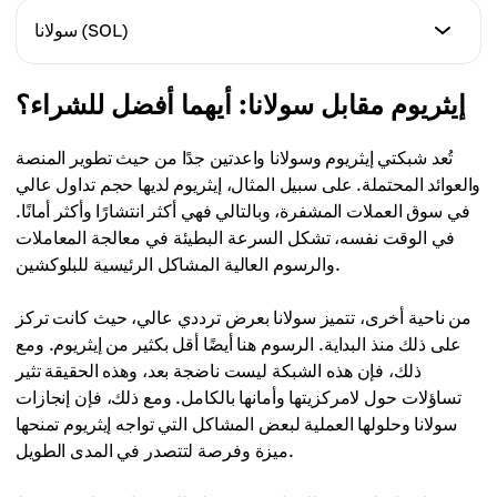
إصدار العملة
سولانا (SOL)
لا يوجد حد أقصى للإصدار
إصدار العملة
إيثريوم مقابل سولانا: أيهما أفضل للشراء؟
الآلية
لا يوجد حد أقصى للإصدار، ولكن بحد أولي 574 مليون
إثبات الحصة (PoS)
تُعد شبكتي إيثريوم وسولانا واعدتين جدًا من حيث تطوير المنصة
الآلية
والعوائد المحتملة. على سبيل المثال، إيثريوم لديها حجم تداول عالي
الهدف
إثبات الحصة (PoS) وإثبات التاريخ (PoH)
في سوق العملات المشفرة، وبالتالي فهي أكثر انتشارًا وأكثر أمانًا.
منصة لامركزية موثوقة للتطبيقات اللامركزية مع أمان عالي
في الوقت نفسه، تشكل السرعة البطيئة في معالجة المعاملات
الهدف
والرسوم العالية المشاكل الرئيسية للبلوكشين.
السعر
نسخة محسنة من المنصات بسرعة أعلى وتكلفة أقل
حوالي 2,326.03 دولار
من ناحية أخرى، تتميز سولانا بعرض ترددي عالي، حيث كانت تركز
السعر
على ذلك منذ البداية. الرسوم هنا أيضًا أقل بكثير من إيثريوم. ومع
السرعة
حوالي 166.29 دولار
ذلك، فإن هذه الشبكة ليست ناضجة بعد، وهذه الحقيقة تثير
13 ثانية للتأكيد
تساؤلات حول لامركزيتها وأمانها بالكامل. ومع ذلك، فإن إنجازات
سولانا وحلولها العملية لبعض المشاكل التي تواجه إيثريوم تمنحها
السرعة
قابلية التوسع
ميزة وفرصة لتتصدر في المدى الطويل.
0.4 ثانية للتأكيد
20-30 TPS