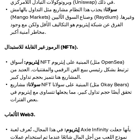
وبروتوكولات التبادل اللامركزي (Uniswap) في ذلك.
سولانا:
يجذب هذا النظام مشاريع مثل التداول بالهامش
(Mango Markets) وصناع السوق الآليين (Raydium) وغيرها.
الفرق عن شبكة إيثريوم هو التكاليف الأقل ولكن مع وجود
مخاطر أمنية أكبر.
الرموز غير القابلة للاستبدال (NFTs).
إيثريوم:
أسواق NFT المبنية على إيثريوم (مثل OpenSea)
ترتبط بشكل رئيسي ببيع الفن الرقمي والمقتنيات. العديد من
المشاريع هنا تتميز بحجم تداول كبير.
سولانا:
مشاريع NFT المبنية على سولانا (مثل Okay Bears)
تحقق أيضًا حجم تداول كبير، مما يجعلها تتساوى مع إيثريوم في
بعض الفترات.
الألعاب Web3.
إيثريوم:
في هذا المجال، تُعرف لعبة Axie Infinity بأنها جعلت
نموذج اللعب من أجل المال شائعًا عندما تم استخدام عملات