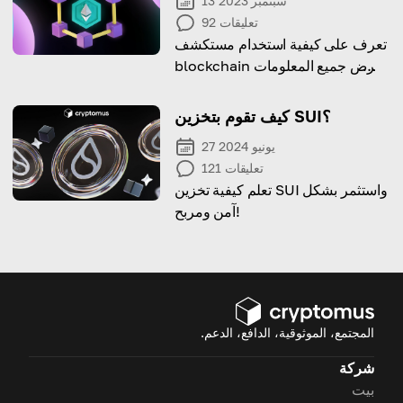
13 سبتمبر 2023
تعليقات
92
تعرف على كيفية استخدام مستكشف
blockchain لعرض جميع المعلومات
المتعلقة بالكتل والعناوين والمعاملات
السابقة والحالية في blockchain
كيف تقوم بتخزين SUI؟
27 يونيو 2024
تعليقات
121
تعلم كيفية تخزين SUI واستثمر بشكل
آمن ومربح!
المجتمع، الموثوقية، الدافع، الدعم.
شركة
بيت