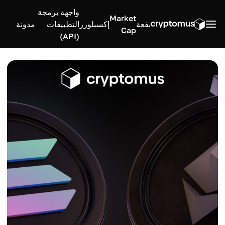
واجهة برمجة
Market
بقعة
إكسبلورر
التطبيقات
مدونة
Cap
(API)