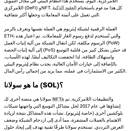
اللامركزية. اليوم، يُستخدم هذا النظام البيئي في مجال التمويل
اللامركزي (DeFi) وNFT. كل هذا مدعوم باستخدام
العقود الذكية
التي تعمل على أتمتة المعاملات وجعلها أكثر شفافية.
العملة الرقمية لشبكة إيثريوم هي العملة نفسها وتعرف بالرمز
ETH، والتي تُستخدم لدفع رسوم الغاز للمعاملات. تم اعتبار هذه
الرسوم مكلفة، لكن انتقال الشبكة من آلية إثبات العمل (PoW)
إلى آلية إثبات الحصة (PoS) قد حسّن بشكل كبير من قابلية التوسع
واستهلاك الطاقة، لذا انخفضت التكاليف أيضًا. لهذه الأسباب،
بالإضافة إلى خيارات الأمان العالية، يجذب نظام إيثريوم البيئي
الكثير من الاستثمارات في عملته، مما يزيد من إجمالي رأس المال.
ما هو سولانا (SOL)؟
والتطبيقات اللامركزية. تم
NFTs
سولانا هي منصة أخرى للـ
إنشاؤها في عام 2017 لحل مشاكل التوسع التي واجهتها شبكات
بلوكشين أخرى (خاصة إيثريوم). نشأت هذه المشاكل نتيجة لزيادة
الاهتمام بالعملات المشفرة، مما أدى إلى ازدحام الشبكة وضعف
العرض الترددي. تستخدم سولانا طرقًا تقنية تهدف إلى إيجاد حلول