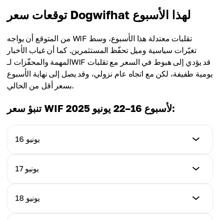
توقعات سعر Dogwifhat لهذا الأسبوع
من المتوقع أن يواجه WIF تقلبات معتدلة هذا الأسبوع، وسط
تغيّرات سياسية وميل تحفّظ المستثمرين. كما أن غياب الأخبار
المهمة والمحفّزات لـWIF قد يؤدي إلى هبوط في السعر مع تقلبات
يومية طفيفة، لكن مع اتجاه عام نزولي، وقد يصل إلى نهاية الأسبوع
بسعر أقل من الحالي.
تنبؤ سعر WIF لأسبوع 16–22 يونيو 2025:
16 يونيو
السعر
17 يونيو
0.87$
السعر
18 يونيو
التغير اليومي
0.84$
‒2.1 %