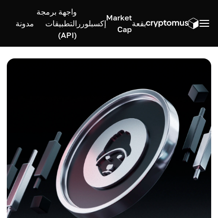
واجهة برمجة
Market
بقعة
إكسبلورر
التطبيقات
مدونة
Cap
(API)