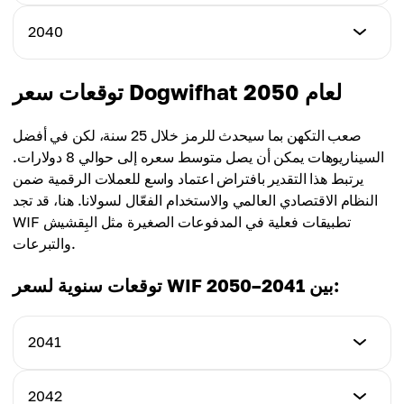
المتوسط
7.30$
5.50$
أدنى سعر
2040
أعلى سعر
5.60$
المتوسط
7.70$
5.75$
أدنى سعر
توقعات سعر Dogwifhat لعام 2050
أعلى سعر
5.85$
المتوسط
8.10$
6.00$
صعب التكهن بما سيحدث للرمز خلال 25 سنة، لكن في أفضل
أعلى سعر
السيناريوهات يمكن أن يصل متوسط سعره إلى حوالي 8 دولارات.
المتوسط
8.50$
يرتبط هذا التقدير بافتراض اعتماد واسع للعملات الرقمية ضمن
6.25$
النظام الاقتصادي العالمي والاستخدام الفعّال لسولانا. هنا، قد تجد
المتوسط
WIF تطبيقات فعلية في المدفوعات الصغيرة مثل البِقشيش
6.50$
والتبرعات.
توقعات سنوية لسعر WIF بين 2041–2050:
2041
أدنى سعر
2042