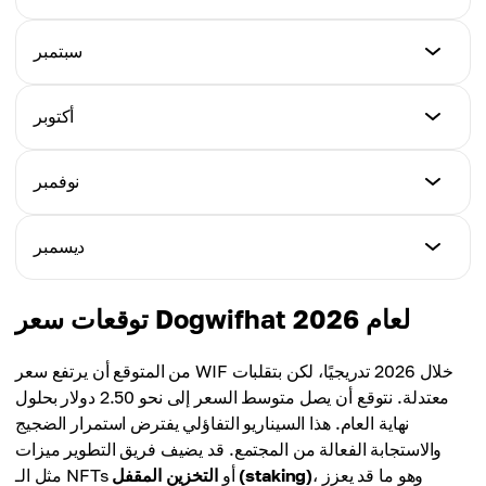
0.73$
0.90$
أدنى سعر
سبتمبر
أعلى سعر
0.87$
المتوسط
1.05$
0.78$
أدنى سعر
أكتوبر
أعلى سعر
0.90$
المتوسط
1.12$
0.91$
أدنى سعر
نوفمبر
أعلى سعر
0.93$
المتوسط
1.15$
0.96$
أدنى سعر
ديسمبر
أعلى سعر
0.95$
المتوسط
1.20$
1.00$
أدنى سعر
توقعات سعر Dogwifhat لعام 2026
أعلى سعر
0.98$
المتوسط
1.26$
1.03$
من المتوقع أن يرتفع سعر WIF خلال 2026 تدريجيًا، لكن بتقلبات
أعلى سعر
معتدلة. نتوقع أن يصل متوسط السعر إلى نحو 2.50 دولار بحلول
المتوسط
1.35$
نهاية العام. هذا السيناريو التفاؤلي يفترض استمرار الضجيج
1.07$
والاستجابة الفعالة من المجتمع. قد يضيف فريق التطوير ميزات
المتوسط
، وهو ما قد يعزز
التخزين المقفل (staking)
مثل الـ NFTs أو