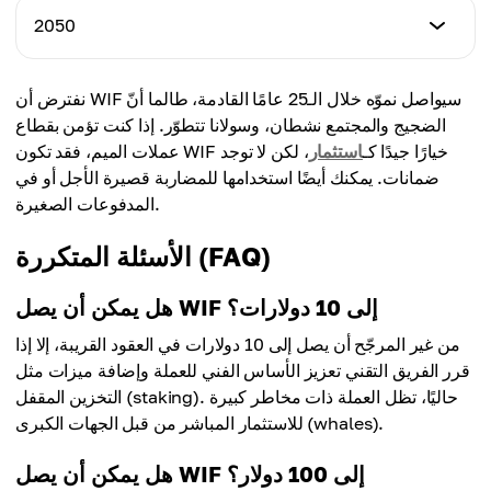
7.40$
أدنى سعر
2050
أعلى سعر
7.25$
المتوسط
8.40$
7.55$
أدنى سعر
نفترض أن WIF سيواصل نموّه خلال الـ25 عامًا القادمة، طالما أنّ
أعلى سعر
7.40$
المتوسط
الضجيج والمجتمع نشطان، وسولانا تتطوّر. إذا كنت تؤمن بقطاع
8.60$
7.70$
عملات الميم، فقد تكون WIF خيارًا جيدًا كـ
استثمار
، لكن لا توجد
أعلى سعر
ضمانات. يمكنك أيضًا استخدامها للمضاربة قصيرة الأجل أو في
المتوسط
9.00$
المدفوعات الصغيرة.
7.85$
الأسئلة المتكررة (FAQ)
المتوسط
8.00$
هل يمكن أن يصل WIF إلى 10 دولارات؟
من غير المرجّح أن يصل إلى 10 دولارات في العقود القريبة، إلا إذا
قرر الفريق التقني تعزيز الأساس الفني للعملة وإضافة ميزات مثل
التخزين المقفل (staking). حاليًا، تظل العملة ذات مخاطر كبيرة
للاستثمار المباشر من قبل الجهات الكبرى (whales).
هل يمكن أن يصل WIF إلى 100 دولار؟