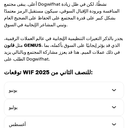
أعلى. يبقى مجتمع Dogwifhat نشطًا، لكن في ظل زيادة
المنافسة وبرودة الإقبال السوقي، سيكون مستقبل الرمز معتمدًا
بشكل كبير على قدرة المجتمع على الحفاظ على الضجيج العام
وتبني المشاعر الإيجابية في السوق.
يجدر بالذكر التغيرات التنظيمية الإيجابية في عالم العملات الرقمية،
، الذي قد يؤثر إيجابيًا على السوق بأكمله، بما
قانون GENIUS
مثل
في ذلك عملات الميم. هذا قد يعزز مشاركة المجتمع وبالتالي يزيد
الطلب على Dogwifhat.
توقعات WIF للنصف الثاني من 2025:
يونيو
أدنى سعر
يوليو
0.70$
أدنى سعر
أغسطس
أعلى سعر