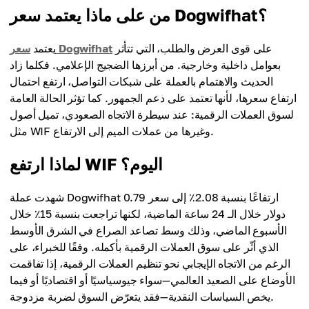
من على ماذا يعتمد سعر Dogwifhat؟
على قوى العرض والطلب، التي تتأثر
سعر Dogwifhat
يعتمد
بعوامل داخلية وخارجية. من أبرزها الضجيج الإعلامي. فكلما زاد
الحديث والاهتمام بالعملة على شبكات التواصل، ارتفع احتمال
ارتفاع سعرها، لأنها تعتمد على دعم الجمهور. كما تؤثر الحالة العامة
لسوق العملات الرقمية: عند سيطرة الاتجاه الصعودي، تميل أصول
مثل WIF وغيرها من عملات الميم إلى الارتفاع.
لماذا ارتفع WIF اليوم؟
شهدت عملة Dogwifhat ارتفاعًا بنسبة 2.08٪ إلى سعر 0.79
دولار خلال الـ 24 ساعة الماضية، لكنها تراجعت بنسبة 15٪ خلال
الأسبوع الماضي، وذلك وسط تصاعد الصراع في الشرق الأوسط
الذي أثّر على سوق العملات الرقمية بأكمله. وفقًا للخبراء، على
الرغم من الاتجاه الإيجابي نحو تنظيم العملات الرقمية، إذا تفاقمت
الأوضاع على الصعيد العالمي—سواء جيوسياسيًا أو اقتصاديًا أو فيما
يخص السياسات النقدية—فقد يتعرّض السوق لضربة مزدوجة.