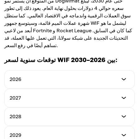
من المتوقع أن يستمر نمو Dogwifhat حتى عام 2030، ليبلغ
أعلى سعر
سعره حوالي 4 دولارات بحلول نهاية العام. يعود ذلك إلى تطور
المتوسط
3.10$
سوق العملات الرقمية واندماجه في الاقتصاد العالمي. كما ستظل
2.60$
شهرة عملات الميم قائمة، وسيتوسع جمهور WIF ليشمل ما هو
المتوسط
أبعد من لاعبي Fortnite و Rocket League كما كان في السابق.
2.50$
التحديثات الجديدة على شبكة سولانا، التي تعمل عليها العملة، قد
تساهم أيضًا في رفع السعر.
توقعات سنوية لسعر WIF بين 2026–2030:
2026
أدنى سعر
2027
1.20$
أدنى سعر
2028
أعلى سعر
2.10$
3.10$
أدنى سعر
2029
أعلى سعر