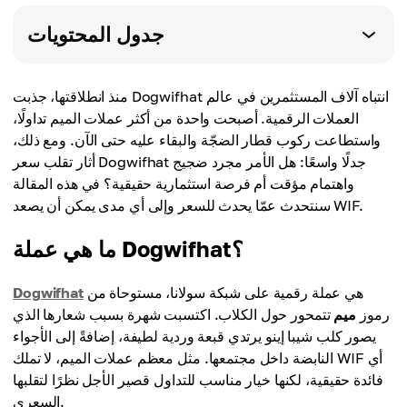
جدول المحتويات
منذ انطلاقتها، جذبت Dogwifhat انتباه آلاف المستثمرين في عالم
العملات الرقمية. أصبحت واحدة من أكثر عملات الميم تداولًا،
واستطاعت ركوب قطار الضجّة والبقاء عليه حتى الآن. ومع ذلك،
أثار تقلب سعر Dogwifhat جدلًا واسعًا: هل الأمر مجرد ضجيج
واهتمام مؤقت أم فرصة استثمارية حقيقية؟ في هذه المقالة
سنتحدث عمّا يحدث للسعر وإلى أي مدى يمكن أن يصعد WIF.
ما هي عملة Dogwifhat؟
هي عملة رقمية على شبكة سولانا، مستوحاة من
Dogwifhat
رموز
ميم
تتمحور حول الكلاب. اكتسبت شهرة بسبب شعارها الذي
يصور كلب شيبا إينو يرتدي قبعة وردية لطيفة، إضافةً إلى الأجواء
النابضة داخل مجتمعها. مثل معظم عملات الميم، لا تملك WIF أي
فائدة حقيقية، لكنها خيار مناسب للتداول قصير الأجل نظرًا لتقلبها
السعري.