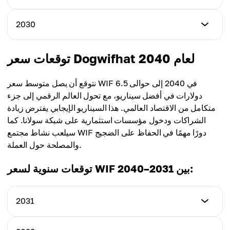
2.60$
المتوسط
3.60$
2.30$
أدنى سعر
2030
أعلى سعر
3.20$
المتوسط
4.20$
2.90$
أدنى سعر
توقعات سعر Dogwifhat لعام 2040
أعلى سعر
3.50$
المتوسط
4.80$
3.30$
نتوقع أن يصل متوسط سعر WIF في 2040 إلى حوالى 6.5
أعلى سعر
دولارات في أفضل سيناريو، مع تحول العالم الرقمي إلى جزء
المتوسط
5.20$
متكامل من الاقتصاد العالمي. هذا السيناريو الإيجابي يفترض زيادة
3.70$
الشراكات ودخول مؤسسات استثمارية على شبكة سولانا. كما
المتوسط
سيلعب نشاط مجتمع WIF دورًا مهمًا في الحفاظ على الضجيج
4.00$
والمصلحة حول العملة.
توقعات سنوية لسعر WIF بين 2031–2040:
2031
أدنى سعر