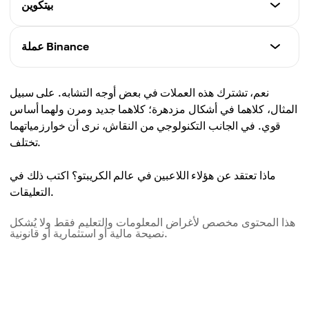
بيتكوين
تاريخ الإطلاق
عملة Binance
2009
تاريخ الإطلاق
نعم، تشترك هذه العملات في بعض أوجه التشابه. على سبيل
آلية الإجماع
2017
المثال، كلاهما في أشكال مزدهرة؛ كلاهما جديد ومرن ولهما أساس
إثبات العمل (PoW)
قوي. في الجانب التكنولوجي من النقاش، نرى أن خوارزمياتهما
آلية الإجماع
تختلف.
سرعة المعاملات
إثبات السلطة المُثبتة (PoSA)
~10 دقائق لكل كتلة
ماذا تعتقد عن هؤلاء اللاعبين في عالم الكريبتو؟ اكتب ذلك في
سرعة المعاملات
التعليقات.
المعاملات في الثانية
~3 ثوانٍ لكل كتلة
~7 TPS
هذا المحتوى مخصص لأغراض المعلومات والتعليم فقط ولا يُشكل
نصيحة مالية أو استثمارية أو قانونية.
المعاملات في الثانية
الرسوم
~160 TPS
~ 1 إلى 20 دولارًا+
الرسوم
الاستخدامات الرئيسية
0.05 - 0.50 دولار