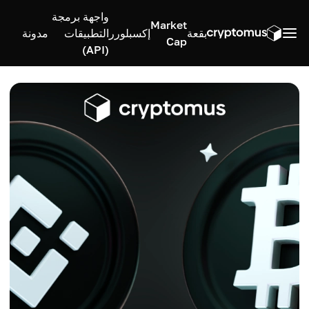
واجهة برمجة
Market
بقعة
إكسبلورر
التطبيقات
مدونة
Cap
(API)