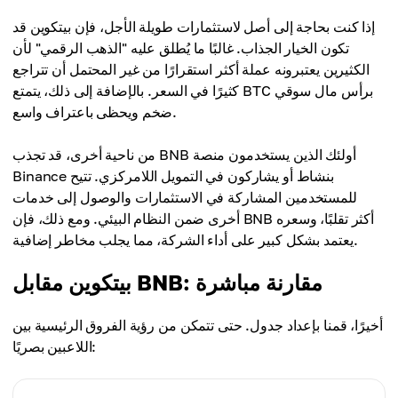
إذا كنت بحاجة إلى أصل لاستثمارات طويلة الأجل، فإن بيتكوين قد
تكون الخيار الجذاب. غالبًا ما يُطلق عليه "الذهب الرقمي" لأن
الكثيرين يعتبرونه عملة أكثر استقرارًا من غير المحتمل أن تتراجع
كثيرًا في السعر. بالإضافة إلى ذلك، يتمتع BTC برأس مال سوقي
ضخم ويحظى باعتراف واسع.
من ناحية أخرى، قد تجذب BNB أولئك الذين يستخدمون منصة
Binance بنشاط أو يشاركون في التمويل اللامركزي. تتيح
للمستخدمين المشاركة في الاستثمارات والوصول إلى خدمات
أخرى ضمن النظام البيئي. ومع ذلك، فإن BNB أكثر تقلبًا، وسعره
يعتمد بشكل كبير على أداء الشركة، مما يجلب مخاطر إضافية.
بيتكوين مقابل BNB: مقارنة مباشرة
أخيرًا، قمنا بإعداد جدول. حتى تتمكن من رؤية الفروق الرئيسية بين
اللاعبين بصريًا: