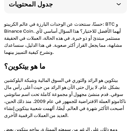
جدول المحتويات
حسنًا، سنتحدث عن الوحدات البارزة في عالم الكريبتو: BTC و
Binance Coin. أيهما الأفضل للاختيار؟ هذا السؤال أساسي لأي
مستثمر مبتدئ أو ذو خبرة. في هذه الحالة، العملات في الحقيقة
مشابهة، مما يجعل القرار أكثر صعوبة. في هذا الدليل، سنساعدك
ونشرح كيفية التمييز بينهما.
ما هو بيتكوين؟
بيتكوين هو الرائد والثوري في السوق المالية وشبكة البلوكشين
بشكل عام. لا يزال حتى الآن هو الرائد من حيث أعلى رأس مال
سوقي. قدم منشئ مجهول أو مجموعة كاملة تحت اسم ساتوشي
ناكاموتو العملة الافتراضية للجمهور في عام 2009. منذ ذلك الحين،
أصبحت الأكثر شهرة في العالم. أيضًا، ألهمت شعبية بيتكوين إنشاء
العديد من العملات الرقمية الأخرى.
ومع ذلك، على الرغم من سمعته الممتازة، يواجه بيتكوين بعض