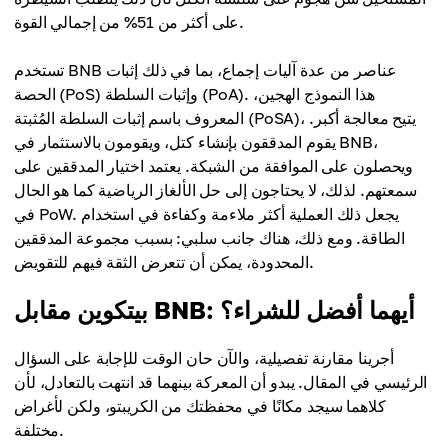
على أكثر من 51% من إجمالي القوة.
تستخدم BNB عناصر من عدة آليات إجماع، بما في ذلك إثبات
الحصة (PoS) وإثبات السلطة (PoA). هذا النموذج الهجين،
المعروف باسم إثبات السلطة المُثبتة (PoSA)، يتيح معالجة أكبر.
يقوم المدققون بإنشاء كتل، ويقومون بالاستثمار في BNB،
ويحصلون على الموافقة من الشبكة. يعتمد اختيار المدققين على
سمعتهم. لذلك، لا يحتاجون إلى حل الألغاز الرياضية كما هو الحال
في PoW. يجعل ذلك العملية أكثر ملاءمة وكفاءة في استخدام
الطاقة. ومع ذلك، هناك جانب سلبي: بسبب مجموعة المدققين
المحدودة، يمكن أن تتعرض الثقة فيهم للتقويض.
بيتكوين مقابل BNB: أيهما أفضل للشراء؟
أجرينا مقارنة تفصيلية، والآن حان الوقت للإجابة على السؤال
الرئيسي في المقال. يبدو أن المعركة بينهما قد انتهت بالتعادل، لأن
كلاهما سيجد مكانًا في محفظتك من الكريبتو، ولكن لأغراض
مختلفة.