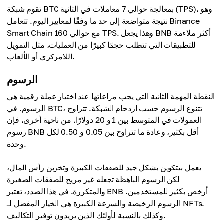
تقوم شبكة BTC بمعالجة حوالي 7 معاملات في الثانية (TPS)، وهو
نتيجة متواضعة إلى حد ما وفقًا لمعايير اليوم. تتعامل Binance
Smart Chain مع حوالي 160 TPS. وهذا يجعل BNB أكثر ملاءمة
للتطبيقات التي تتطلب حجمًا كبيرًا من العمليات، مثل التمويل
اللامركزي أو الألعاب.
الرسوم
النقطة المهمة الثانية التي يجب مراعاتها عند اختيار عملة رقمية هي
الرسوم. في BTC، تتنوع الرسوم حسب ازدحام الشبكة. تتراوح
العمولات في المتوسط بين 1 و 20 دولارًا. من ناحية أخرى، فإن
رسوم BNB أقل بكثير، وعادة ما تتراوح بين 0.05 و 0.50 لكل
وحدة.
يعمل بيتكوين بشكل جيد للصفقات الكبيرة وتخزين رأس المال،
لكن الرسوم الباهظة تجعله غير مريح للصفقات الصغيرة
والمتكررة. في هذا الصدد، تعتبر BNB أرخص بكثير للمستخدمين.
الرسوم الرخيصة والسرعة الكبيرة هي الخيار المفضل لـ NFTs.
وكذلك بالنسبة لأولئك الذين يريدون توفير التكاليف.