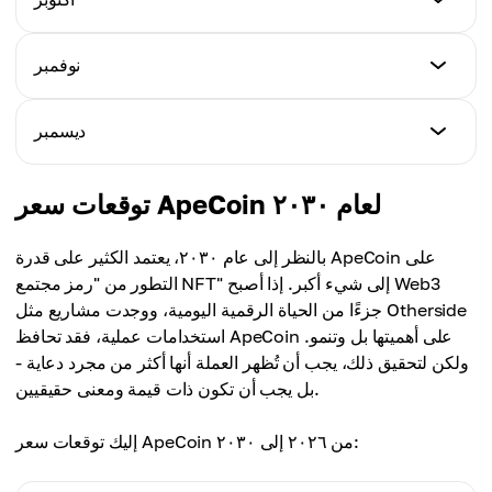
الحد الأقصى للسعر
١.٢٠ دولار
متوسط ​​السعر
١.٩٢ دولار
١.٥٦ دولار
الحد الأدنى للسعر
نوفمبر
الحد الأقصى للسعر
١.٢٢ دولار
متوسط ​​السعر
١.٩٥ دولار
١.٦٠ دولار
الحد الأدنى للسعر
ديسمبر
الحد الأقصى للسعر
١.٢٤ دولار
متوسط ​​السعر
١.٩٨ دولار
١.٦٢ دولار
الحد الأدنى للسعر
توقعات سعر ApeCoin لعام ٢٠٣٠
الحد الأقصى للسعر
١.٢٥ دولار
متوسط ​​السعر
٢.٠٤ دولار
١.٦٦ دولار
بالنظر إلى عام ٢٠٣٠، يعتمد الكثير على قدرة ApeCoin على
الحد الأقصى للسعر
التطور من "رمز مجتمع NFT" إلى شيء أكبر. إذا أصبح Web3
متوسط ​​السعر
٢.١٢ دولار
جزءًا من الحياة الرقمية اليومية، ووجدت مشاريع مثل Otherside
١.٧٠ دولار
استخدامات عملية، فقد تحافظ ApeCoin على أهميتها بل وتنمو.
متوسط ​​السعر
ولكن لتحقيق ذلك، يجب أن تُظهر العملة أنها أكثر من مجرد دعاية -
١.٧٨ دولار
بل يجب أن تكون ذات قيمة ومعنى حقيقيين.
إليك توقعات سعر ApeCoin من ٢٠٢٦ إلى ٢٠٣٠: