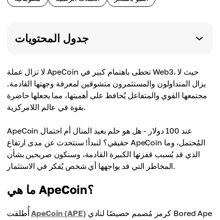
جدول المحتويات
لا تزال عملة ApeCoin تحظى باهتمام كبير في Web3، حيث لا
يزال المتداولون والمستثمرون متشوقين لمعرفة وجهتها القادمة.
مجتمعها القوي والمتفاعل يُحافظ على أهميتها، مما يجعلها حاضرة
بقوة في عالم اللامركزية.
ApeCoin عند 100 دولار - هل هو حلم بعيد المنال أم احتمال
حقيقي؟ لنبدأ! سنتحدث عن مدى ارتفاع ApeCoin المُحتمل، وما
الذي قد يُسبب قفزتها الكبيرة القادمة، وسنكون صريحين بشأن
المخاطر التي قد يواجهها أي شخص يُفكر في الاستثمار.
ما هي ApeCoin؟
كرمز مُصمم خصيصًا لنادي Bored Ape
ApeCoin (APE)
أُطلقت