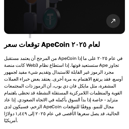
توقعات سعر ApeCoin لعام ٢٠٢٥
من المرجح أن يعتمد مستقبل ApeCoin في عام ٢٠٢٥ على ما إذا
كانت منصة Web3 ستستعيد قوتها. إذا استطاع نظام Ape تجاوز
مجرد الرموز غير القابلة للاستبدال وتقديم شيء مفيد لجمهور
أوسع، فقد يرتفع الاهتمام به مرة أخرى. يعتقد بعض خبراء العملات
المشفرة، مثل مايكل فان دي بوب، أن الرموز ذات المجتمعات
القوية والمنظمات اللامركزية المستقلة النشطة قد تحظى باهتمام
متزايد - خاصة إذا بدأ السوق بأكمله في الاتجاه الصعودي. إذا عاد
الزخم، فسيكون لدى ApeCoin مجال للنمو. ووفقًا للتوقعات
الحالية، قد يصل سعرها الأقصى في عام ٢٠٢٥ إلى ١٫٤٤٩ دولارًا
أمريكيًا.