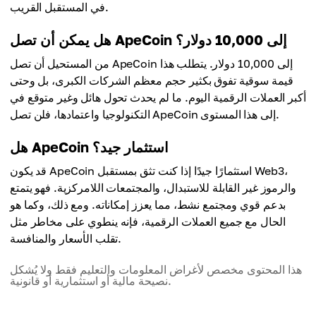
في المستقبل القريب.
هل يمكن أن تصل ApeCoin إلى 10,000 دولار؟
من المستحيل أن تصل ApeCoin إلى 10,000 دولار. يتطلب هذا
قيمة سوقية تفوق بكثير حجم معظم الشركات الكبرى، بل وحتى
أكبر العملات الرقمية اليوم. ما لم يحدث تحول هائل وغير متوقع في
التكنولوجيا واعتمادها، فلن تصل ApeCoin إلى هذا المستوى.
هل ApeCoin استثمار جيد؟
قد يكون ApeCoin استثمارًا جيدًا إذا كنت تثق بمستقبل Web3،
والرموز غير القابلة للاستبدال، والمجتمعات اللامركزية. فهو يتمتع
بدعم قوي ومجتمع نشط، مما يعزز إمكاناته. ومع ذلك، وكما هو
الحال مع جميع العملات الرقمية، فإنه ينطوي على مخاطر مثل
تقلب الأسعار والمنافسة.
هذا المحتوى مخصص لأغراض المعلومات والتعليم فقط ولا يُشكل
نصيحة مالية أو استثمارية أو قانونية.