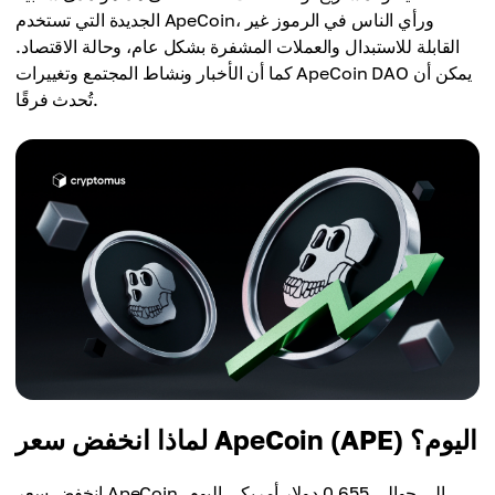
الجديدة التي تستخدم ApeCoin، ورأي الناس في الرموز غير
القابلة للاستبدال والعملات المشفرة بشكل عام، وحالة الاقتصاد.
كما أن الأخبار ونشاط المجتمع وتغييرات ApeCoin DAO يمكن أن
تُحدث فرقًا.
لماذا انخفض سعر ApeCoin (APE) اليوم؟
انخفض سعر ApeCoin إلى حوالي 0.655 دولار أمريكي اليوم،