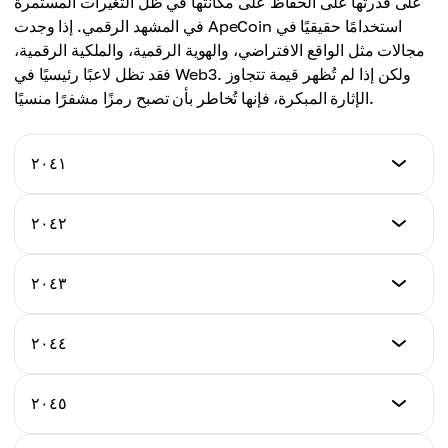
على قدرتها على الحفاظ على مكانتها في ظل التغيرات المستمرة
متوسط ​​السعر
١٠.٦١ دولار
في المشهد الرقمي. إذا وجدت ApeCoin استخدامًا حقيقيًا في
٩.٠٦ دولار
مجالات مثل الواقع الافتراضي، والهوية الرقمية، والملكية الرقمية،
متوسط ​​السعر
فقد تظل لاعبًا رئيسيًا في Web3. ولكن إذا لم تُظهر قيمة تتجاوز
٩.٨٧ دولار
الإثارة المبكرة، فإنها تُخاطر بأن تصبح رمزًا مشفرًا منسيًا.
٢٠٤١
الحد الأدنى للسعر
٢٠٤٢
٩.٣٧ دولار
الحد الأدنى للسعر
٢٠٤٣
الحد الأقصى للسعر
١٠.٢٨ دولار
١١.١٨ دولار
الحد الأدنى للسعر
٢٠٤٤
الحد الأقصى للسعر
١٠.٩٨ دولار
متوسط ​​السعر
١١.٩٦ دولار
١٠.٤٣ دولار
الحد الأدنى للسعر
٢٠٤٥
الحد الأقصى للسعر
١١.٨٨ دولار
متوسط ​​السعر
١٢.٨٧ دولار