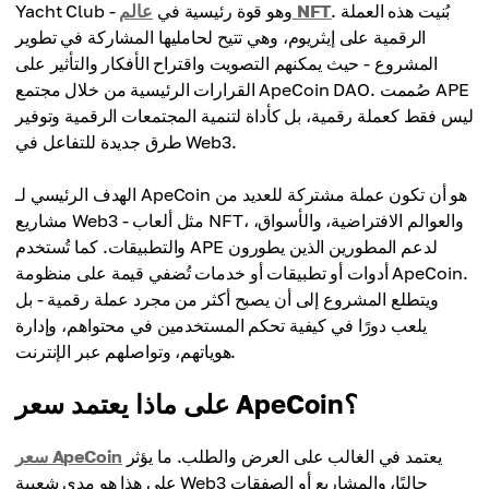
. بُنيت هذه العملة
عالم NFT
Yacht Club - وهو قوة رئيسية في
الرقمية على إيثريوم، وهي تتيح لحامليها المشاركة في تطوير
المشروع - حيث يمكنهم التصويت واقتراح الأفكار والتأثير على
القرارات الرئيسية من خلال مجتمع ApeCoin DAO. صُممت APE
ليس فقط كعملة رقمية، بل كأداة لتنمية المجتمعات الرقمية وتوفير
طرق جديدة للتفاعل في Web3.
الهدف الرئيسي لـ ApeCoin هو أن تكون عملة مشتركة للعديد من
مشاريع Web3 - مثل ألعاب NFT، والعوالم الافتراضية، والأسواق،
والتطبيقات. كما تُستخدم APE لدعم المطورين الذين يطورون
أدوات أو تطبيقات أو خدمات تُضفي قيمة على منظومة ApeCoin.
ويتطلع المشروع إلى أن يصبح أكثر من مجرد عملة رقمية - بل
يلعب دورًا في كيفية تحكم المستخدمين في محتواهم، وإدارة
هوياتهم، وتواصلهم عبر الإنترنت.
على ماذا يعتمد سعر ApeCoin؟
يعتمد في الغالب على العرض والطلب. ما يؤثر
سعر ApeCoin
على هذا هو مدى شعبية Web3 حاليًا، والمشاريع أو الصفقات