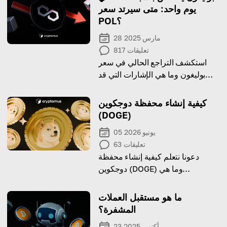
يوم واحد: متى سيرتد سعر
POL؟
28 مارس 2025
تعليقات
817
استكشف التراجع الحالي في سعر
بوليغون وما هي الإشارات التي قد
تشير إلى إمكانية حدوث انتعاش.
كيفية إنشاء محفظة دوجكوين
(DOGE)
05 يونيو 2026
تعليقات
63
دعونا نتعلم كيفية إنشاء محفظة
دوجكوين (DOGE) وما هي
استخداماتها
ما هو مستقبل العملات
المشفرة؟
23 أكتوبر 2025