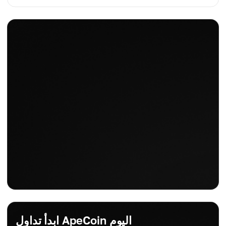
-0.74%
توقعات السعر
التغيير اليومي
0.605 دولار أمريكي
-0.74%
التغيير اليومي
-0.75%
ابدأ تداول ApeCoin اليوم