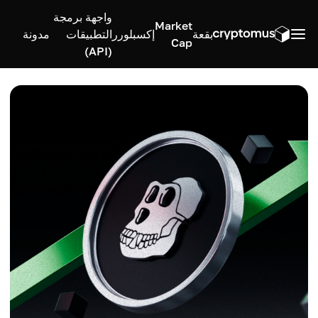
واجهة برمجة
Market
بقعة
إكسبلورر
التطبيقات
مدونة
Cap
(API)