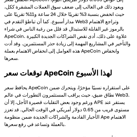
ويعود ذلك في الغالب إلى ضعف سوق العملات المشفرة ككل،
حيث انخفض بنسبة 3% تقريبًا خلال 24 ساعة و11% تقريبًا على
مدار أسبوع. كما أن تباطؤ التقدم في Web3 وتراجع الاهتمام
بالرموز غير القابلة للاستبدال قد قلل من رغبة الناس في شراء
ApeCoin. علاوة على ذلك، أدى نقص الشراكات الجديدة الكبيرة
والتأخير في المشاريع المهمة إلى زيادة حذر المستثمرين. وقد أدت
هذه العوامل إلى انخفاض الاهتمام بعملة ApeCoin وانخفاض
سعرها.
توقعات سعر ApeCoin لهذا الأسبوع
يحافظ سعر ApeCoin على استقراره نسبيًا مؤخرًا، ويتحرك ضمن
نطاق ضيق، حيث يراقب المستثمرون التطورات في عالم Web3.
ورغم وجود بعض التقلبات قصيرة الأجل، إلا أن APE يستقر عند
مستوى قريب من 0.65 دولار أمريكي في الوقت الحالي. قد تعزز
الأخبار القادمة والشراكات الجديدة ضمن منظومة Ape الاهتمام
بالعملة وتساعد في رفع سعرها.