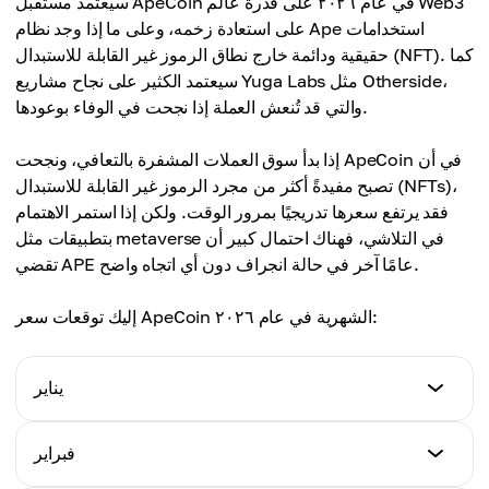
سيعتمد مستقبل ApeCoin في عام ٢٠٢٦ على قدرة عالم Web3
على استعادة زخمه، وعلى ما إذا وجد نظام Ape استخدامات
حقيقية ودائمة خارج نطاق الرموز غير القابلة للاستبدال (NFT). كما
سيعتمد الكثير على نجاح مشاريع Yuga Labs مثل Otherside،
والتي قد تُنعش العملة إذا نجحت في الوفاء بوعودها.
إذا بدأ سوق العملات المشفرة بالتعافي، ونجحت ApeCoin في أن
تصبح مفيدةً أكثر من مجرد الرموز غير القابلة للاستبدال (NFTs)،
فقد يرتفع سعرها تدريجيًا بمرور الوقت. ولكن إذا استمر الاهتمام
بتطبيقات مثل metaverse في التلاشي، فهناك احتمال كبير أن
تقضي APE عامًا آخر في حالة انجراف دون أي اتجاه واضح.
إليك توقعات سعر ApeCoin الشهرية في عام ٢٠٢٦:
يناير
الحد الأدنى للسعر
فبراير
١.٠١ دولار