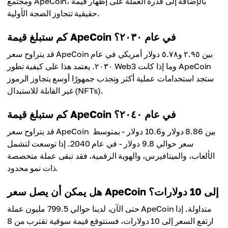
ومجتمع ApeCoin، بالإضافة إلى قدرة العملة على إظهار قيمة
متوسط ​​السعر
حقيقية تتجاوز الضجة الأولية.
٢١.٥٢ دولارًا
كم ستبلغ قيمة ApeCoin في عام ٢٠٣٠؟
قد يتراوح سعر ApeCoin بين ٢.٩٥ و٥.٧٨ دولار أمريكي في عام
٢٠٣٠. يعتمد هذا على كيفية تطور Web3 وما إذا كانت ApeCoin
ستجد استخدامات عملية أكثر وتجذب جمهورًا أوسع يتجاوز الرموز
غير القابلة للاستبدال (NFTs).
كم ستبلغ قيمة ApeCoin في عام ٢٠٤٠؟
قد يتراوح سعر ApeCoin بين 8.86 دولار و10.6 دولار - بمتوسط ​​
سعر حوالي 9.8 دولار - في عام 2040. إذا توسعت لتشمل
الألعاب، والميتافيرس، والهوية الرقمية، فقد تبقى عملة متخصصة
ذات نمو محدود.
هل يمكن أن يصل سعر ApeCoin إلى 10 دولارات؟
حتى الآن، لدينا حوالي 799.5 مليون عملة ApeCoin متداولة. إذا
ارتفع السعر إلى 10 دولارات، فسنتوقع قيمة سوقية تقترب من 8