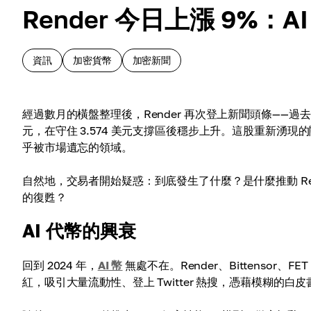
Render 今日上漲 9%
資訊
加密貨幣
加密新聞
經過數月的橫盤整理後，Render 再次登上新聞頭條——過去 2
元，在守住 3.574 美元支撐區後穩步上升。這股重新湧現
乎被市場遺忘的領域。
自然地，交易者開始疑惑：到底發生了什麼？是什麼推動 Ren
的復甦？
AI 代幣的興衰
回到 2024 年，
AI 幣
無處不在。Render、Bittenso
紅，吸引大量流動性、登上 Twitter 熱搜，憑藉模糊