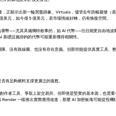
後，正顯示出新一輪買盤跡象。Virtuals，儘管去年跌幅最慘（
 億美元，如今僅 5 億美元，若市場情緒好轉，仍有恢復空間。
寨幣——尤其具備獨特敘事的，如 AI 代幣——往往能更自由地波
AI 基礎設施掛鉤的代幣可能重新獲得相關性。
有團隊、沒有路線圖、也沒有存在意義。但那些能提供真實工具、
 敘事是否有足夠燃料支撐更廣泛的復甦。
、擴展創作者工具、爭取上架交易所。但即便是堅實的基本面，也需要
Render 一樣推出實際應用改進，那麼 AI 加密板塊可能從投機