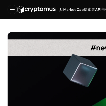
點
Market Cap
探索者
API
部