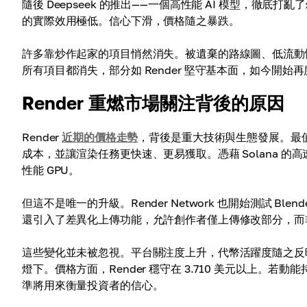
隨後 Deepseek 的推出——一個高性能 AI 模型，徹底
的實際效用極低。信心下滑，價格隨之暴跌。
許多靠炒作起家的項目悄然消失。被遺棄的路線圖、低流動性
所有項目都消失，部分如 Render 堅守基本面，如今開始
Render 重燃市場關注背後的原因
Render
近期的價格走勢
，背後是重大技術與生態發展。最值
成本，並讓渲染任務更快速、更易獲取。憑藉 Solana 的高
性能 GPU。
但這不是唯一的升級。Render Network 也開始測試 Ble
還引入了差異化上傳功能，允許創作者僅上傳修改部分，而
這些變化並未被忽視。平台關注度上升，代幣活躍度隨之反映。像
燈下。價格方面，Render 穩守在 3.710 美元以上。若動能
準將用來衡量投資者的信心。