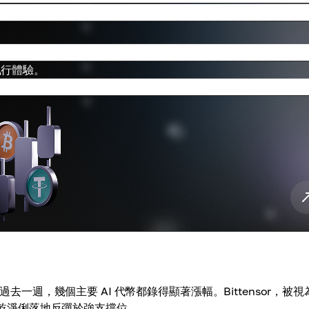
執行體驗。
過去一週，幾個主要 AI 代幣都錄得顯著漲幅。Bittensor，被視
——乾淨俐落地反彈於強支撐位。