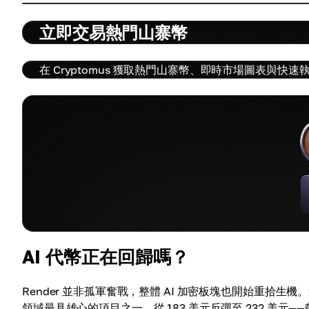
立即交易熱門山寨幣
在 Cryptomus 獲取熱門山寨幣、即時市場圖表與快速
AI 代幣正在回歸嗎？
Render 並非孤軍奮戰，整體 AI 加密板塊也開始重拾生機。
領域最具雄心的項目之一，從 183 美元反彈至 232 美元