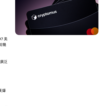
7 美
前幾
更廣泛
夜爆