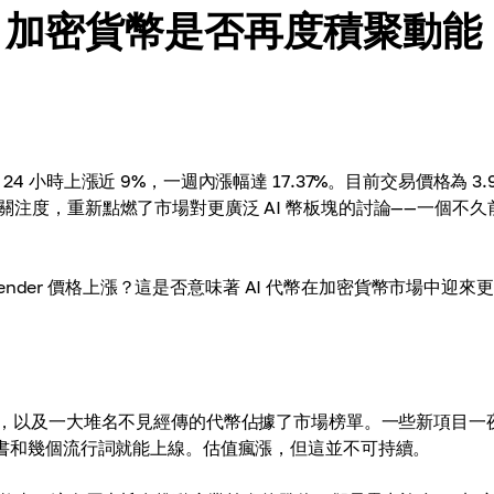
：AI 加密貨幣是否再度積聚動能
4 小時上漲近 9%，一週內漲幅達 17.37%。目前交易價格為 3.9
的關注度，重新點燃了市場對更廣泛 AI 幣板塊的討論——一個不久
der 價格上漲？這是否意味著 AI 代幣在加密貨幣市場中迎來
r、FET，以及一大堆名不見經傳的代幣佔據了市場榜單。一些新項目一
的白皮書和幾個流行詞就能上線。估值瘋漲，但這並不可持續。