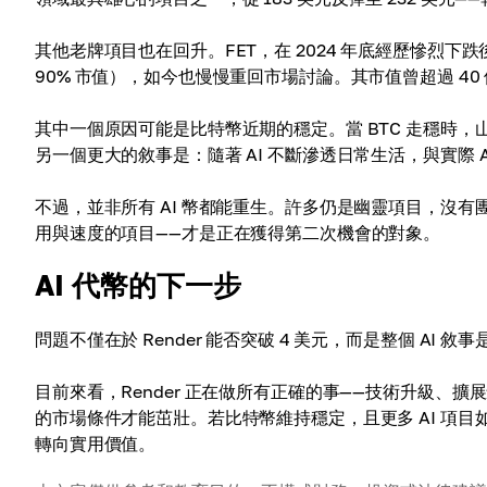
其他老牌項目也在回升。FET，在 2024 年底經歷慘烈下跌
90% 市值），如今也慢慢重回市場討論。其市值曾超過 40
其中一個原因可能是比特幣近期的穩定。當 BTC 走穩時，山
另一個更大的敘事是：隨著 AI 不斷滲透日常生活，與實際 
不過，並非所有 AI 幣都能重生。許多仍是幽靈項目，沒
用與速度的項目——才是正在獲得第二次機會的對象。
AI 代幣的下一步
問題不僅在於 Render 能否突破 4 美元，而是整個 AI
目前來看，Render 正在做所有正確的事——技術升級
的市場條件才能茁壯。若比特幣維持穩定，且更多 AI 項目如 
轉向實用價值。