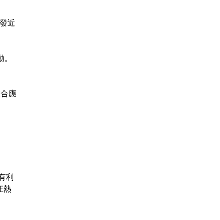
蒸發近
動。
整合應
有利
狂熱