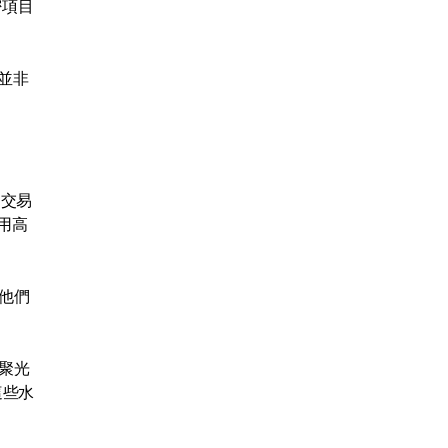
密項目
並非
了交易
使用高
。他們
回聚光
這些水