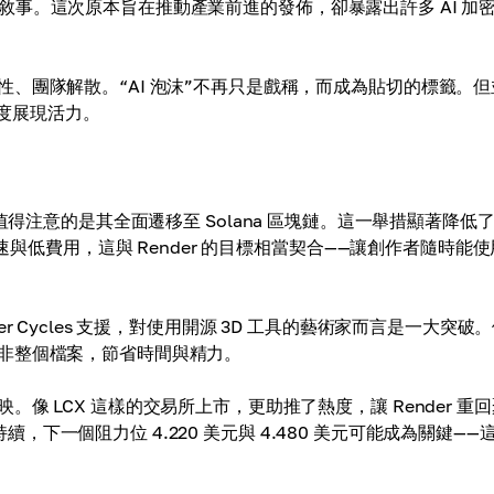
打亂了敘事。這次原本旨在推動產業前進的發佈，卻暴露出許多 AI 加
、團隊解散。“AI 泡沫”不再只是戲稱，而成為貼切的標籤。但
再度展現活力。
得注意的是其全面遷移至 Solana 區塊鏈。這一舉措顯著降低
速與低費用，這與 Render 的目標相當契合——讓創作者隨時能
nder Cycles 支援，對使用開源 3D 工具的藝術家而言是一大突破
非整個檔案，節省時間與精力。
 LCX 這樣的交易所上市，更助推了熱度，讓 Render 重
持續，下一個阻力位 4.220 美元與 4.480 美元可能成為關鍵——