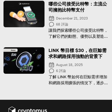
哪些公司接受比特幣：主流公
司擁抱比特幣支付
December 21, 2023
68
評論
讓我們探索哪些公司接受比特幣，
了解它們的動態、優勢以及塑造其
未來的趨勢。
LINK 幣目標 $30，在巨鯨需
求和網路採用強勁的背景下
August 18, 2025
6
評論
了解 LINK 幣如何在巨鯨需求增加
和網路採用擴張的情況下，逐步逼
近 $30。