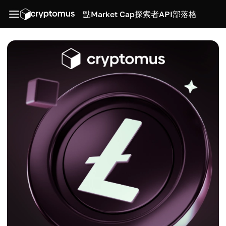
點
Market Cap
探索者
API
部落格