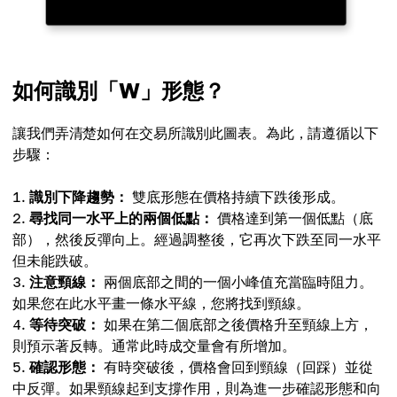
如何識別「W」形態？
讓我們弄清楚如何在交易所識別此圖表。為此，請遵循以下
步驟：
識別下降趨勢：
雙底形態在價格持續下跌後形成。
尋找同一水平上的兩個低點：
價格達到第一個低點（底
部），然後反彈向上。經過調整後，它再次下跌至同一水平
但未能跌破。
注意頸線：
兩個底部之間的一個小峰值充當臨時阻力。
如果您在此水平畫一條水平線，您將找到頸線。
等待突破：
如果在第二個底部之後價格升至頸線上方，
則預示著反轉。通常此時成交量會有所增加。
確認形態：
有時突破後，價格會回到頸線（回踩）並從
中反彈。如果頸線起到支撐作用，則為進一步確認形態和向