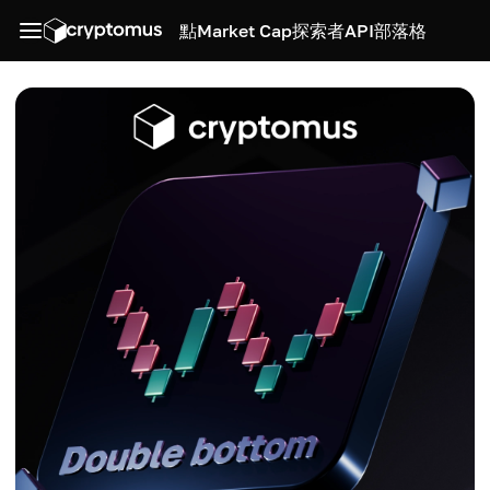
點
Market Cap
探索者
API
部落格