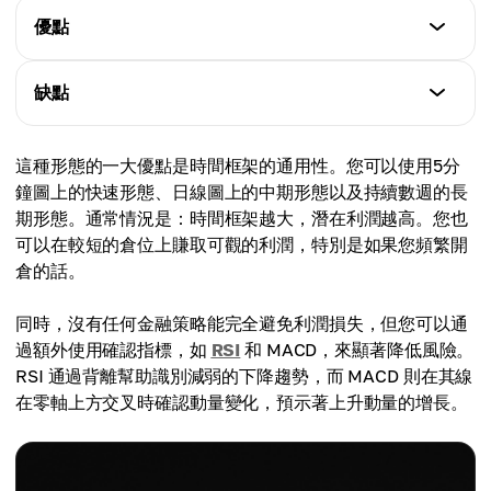
優點
特點
缺點
清晰的進場和出場點：
易於確定進場水平、止損和止盈。
特點
適用於不同時間框架：
這種形態的一大優點是時間框架的通用性。您可以使用5分
假突破：
在5分鐘圖和日線圖上都有效。
鐘圖上的快速形態、日線圖上的中期形態以及持續數週的長
價格可能突破頸線，但由於缺乏確認（成交量、突破）
確認性強：
期形態。通常情況是：時間框架越大，潛在利潤越高。您也
而回落。
一旦形態得到確認，它能可靠地指示價格運動方向。
可以在較短的倉位上賺取可觀的利潤，特別是如果您頻繁開
形成緩慢：
可通過指標確認：
倉的話。
在較高的時間框架上，可能需要數天或數週。
RSI、MACD 和成交量可以提高進場準確性。
良好的風險回報比：
同時，沒有任何金融策略能完全避免利潤損失，但您可以通
通過適當管理，您可以賺取2倍的利潤。
過額外使用確認指標，如
RSI
和 MACD，來顯著降低風險。
RSI 通過背離幫助識別減弱的下降趨勢，而 MACD 則在其線
在零軸上方交叉時確認動量變化，預示著上升動量的增長。