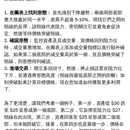
在圖表上找到形態：
首先識別下降趨勢；兩個局部底部
應大致處於同一水平，差異不超過 5-10%。尋找它們之間向
頸線的反彈，該頸線代表阻力。密切關注它並避免倉促決
定。然後等待價格突破頸線。
確認形態：
監控資產及其成交量，當價格回到阻力位
時，成交量應增加。在圖表上添加成交量指標以進行額外確
認。如果第二個底部的成交量高於第一個，並且價格突破了
頸線，則形態得到確認。
進場交易：
開立多頭頭寸。然後，將止損設置在阻力位
下方，並通過將形態高度（頸線與最低底部之間的距離）加
到突破點來計算目標價格。現在您知道如何獲取更多利潤
了。
為了更清楚，讓我們考慮一個例子。第一步，資產從 $30 跌
至 $25 並形成第一個底部。第二步，它反彈至阻力位 $27，
頸線在此出現。第三步，資產回落至 $25 並形成第二個底
部，但未能跌破它。接著，在第四步也是最後一步，價格在