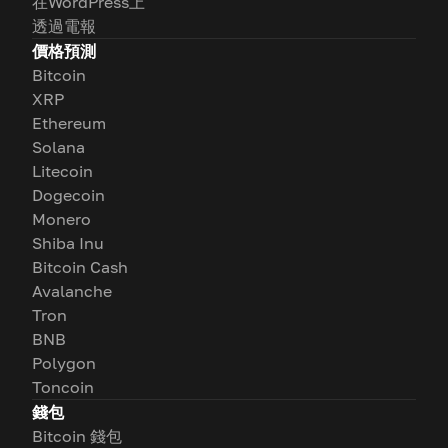
在WordPress上
透過電報
價格預測
Bitcoin
XRP
Ethereum
Solana
Litecoin
Dogecoin
Monero
Shiba Inu
Bitcoin Cash
Avalanche
Tron
BNB
Polygon
Toncoin
錢包
Bitcoin 錢包