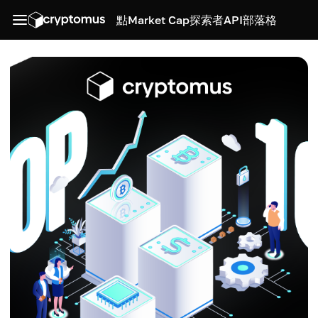
點
Market Cap
探索者
API
部落格