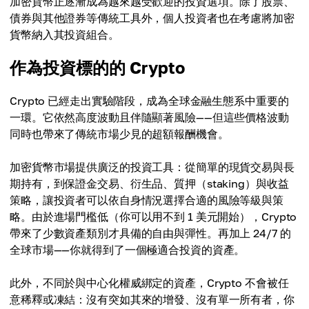
加密貨幣正逐漸成為越來越受歡迎的投資選項。除了股票、
債券與其他證券等傳統工具外，個人投資者也在考慮將加密
貨幣納入其投資組合。
作為投資標的的 Crypto
Crypto 已經走出實驗階段，成為全球金融生態系中重要的
一環。它依然高度波動且伴隨顯著風險——但這些價格波動
同時也帶來了傳統市場少見的超額報酬機會。
加密貨幣市場提供廣泛的投資工具：從簡單的現貨交易與長
期持有，到保證金交易、衍生品、質押（staking）與收益
策略，讓投資者可以依自身情況選擇合適的風險等級與策
略。由於進場門檻低（你可以用不到 1 美元開始），Crypto
帶來了少數資產類別才具備的自由與彈性。再加上 24/7 的
全球市場——你就得到了一個極適合投資的資產。
此外，不同於與中心化權威綁定的資產，Crypto 不會被任
意稀釋或凍結：沒有突如其來的增發、沒有單一所有者，你