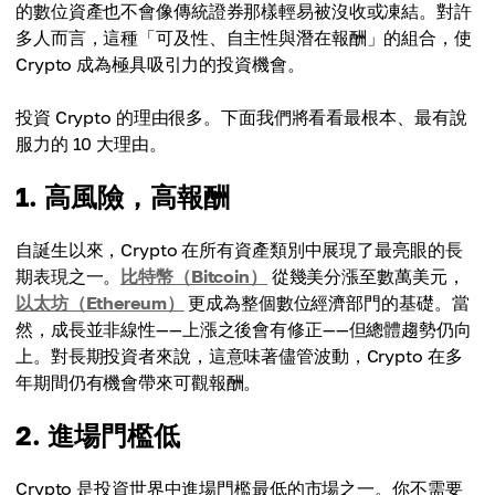
的數位資產也不會像傳統證券那樣輕易被沒收或凍結。對許
多人而言，這種「可及性、自主性與潛在報酬」的組合，使
Crypto 成為極具吸引力的投資機會。
投資 Crypto 的理由很多。下面我們將看看最根本、最有說
服力的 10 大理由。
1. 高風險，高報酬
自誕生以來，Crypto 在所有資產類別中展現了最亮眼的長
期表現之一。
比特幣（Bitcoin）
從幾美分漲至數萬美元，
以太坊（Ethereum）
更成為整個數位經濟部門的基礎。當
然，成長並非線性——上漲之後會有修正——但總體趨勢仍向
上。對長期投資者來說，這意味著儘管波動，Crypto 在多
年期間仍有機會帶來可觀報酬。
2. 進場門檻低
Crypto 是投資世界中進場門檻最低的市場之一。你不需要