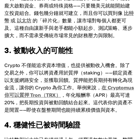
龐大啟動資金、券商或特殊資格——只要幾美元就能開始建
立投資組合。錢包幾分鐘就可建立，而且你可以買到像
比特
幣
或
以太坊
的「碎片化」數量，讓市場對每個人都更可
及。這種自由讓新手與老手都能小額起步、測試策略、逐步
擴大，而不需承受傳統市場常見的財務壓力與限制。
3. 被動收入的可能性
Crypto 不僅能追求資本增值，也提供被動收入機會。除了
交易之外，你可以將資產用於質押（staking）——鎖定資產
以支援網路安全，並獲取回饋。質押能把長期持有轉化為現
金流，讓你的 Crypto 為你工作。舉例來說，
在 Cryptomus
你可以質押 Tron（TRX）
，年化報酬率（APR）最高可達
20%，把長期投資與被動回饋結合起來。這代表你的資產不
是閒置——即使在盤整期間也能持續累積價值與資本。
4. 穩健性已被時間驗證