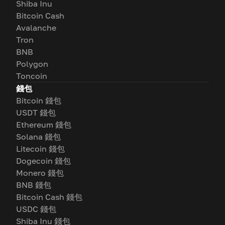
Shiba Inu
Bitcoin Cash
Avalanche
Tron
BNB
Polygon
Toncoin
錢包
Bitcoin 錢包
USDT 錢包
Ethereum 錢包
Solana 錢包
Litecoin 錢包
Dogecoin 錢包
Monero 錢包
BNB 錢包
Bitcoin Cash 錢包
USDC 錢包
Shiba Inu 錢包