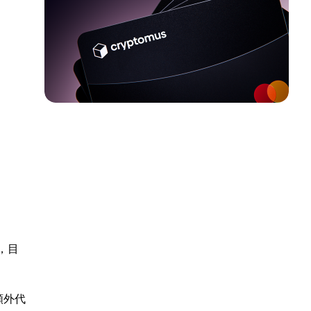
g，目
額外代