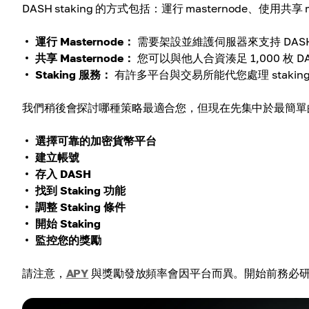
DASH staking 的方式包括：運行 masternode、使用共
運行 Masternode：
需要架設並維護伺服器來支持 DASH
共享 Masternode：
您可以與他人合資湊足 1,000 枚 
Staking 服務：
有許多平台與交易所能代您處理 stakin
我們稍後會探討哪種策略最適合您，但現在先集中於最簡單的方法。
選擇可靠的加密貨幣平台
建立帳號
存入 DASH
找到 Staking 功能
調整 Staking 條件
開始 Staking
監控您的獎勵
請注意，
APY
與獎勵發放頻率會因平台而異。開始前務必