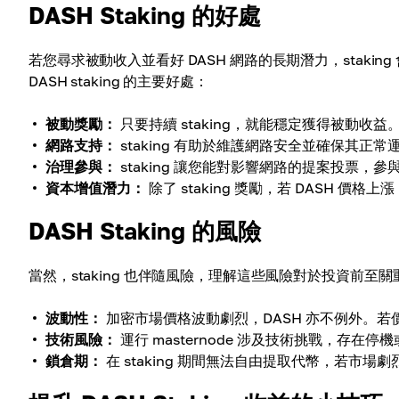
DASH Staking 的好處
若您尋求被動收入並看好 DASH 網路的長期潛力，stak
DASH staking 的主要好處：
被動獎勵：
只要持續 staking，就能穩定獲得被動收益
網路支持：
staking 有助於維護網路安全並確保其正常
治理參與：
staking 讓您能對影響網路的提案投票，
資本增值潛力：
除了 staking 獎勵，若 DASH 價
DASH Staking 的風險
當然，staking 也伴隨風險，理解這些風險對於投資前至
波動性：
加密市場價格波動劇烈，DASH 亦不例外。若價格
技術風險：
運行 masternode 涉及技術挑戰，存在
鎖倉期：
在 staking 期間無法自由提取代幣，若市場