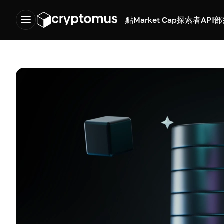
點
Market Cap
探索者
API
部