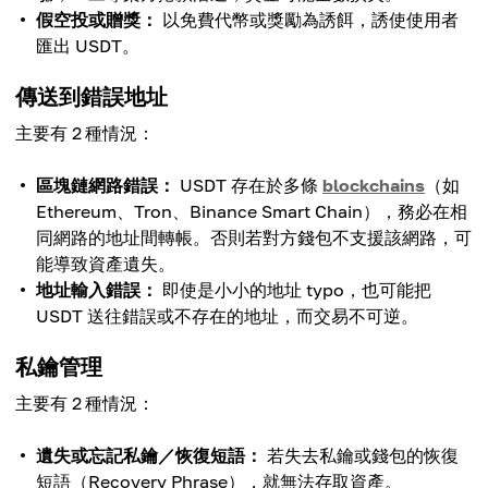
假空投或贈獎：
以免費代幣或獎勵為誘餌，誘使使用者
匯出 USDT。
傳送到錯誤地址
主要有 2 種情況：
區塊鏈網路錯誤：
USDT 存在於多條
blockchains
（如
Ethereum、Tron、Binance Smart Chain），務必在相
同網路的地址間轉帳。否則若對方錢包不支援該網路，可
能導致資產遺失。
地址輸入錯誤：
即使是小小的地址 typo，也可能把
USDT 送往錯誤或不存在的地址，而交易不可逆。
私鑰管理
主要有 2 種情況：
遺失或忘記私鑰／恢復短語：
若失去私鑰或錢包的恢復
短語（Recovery Phrase），就無法存取資產。