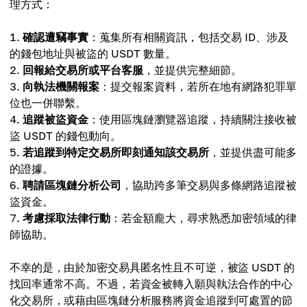
理方式：
確認遭竊事實
：蒐集所有相關資訊，包括交易 ID、涉及
的錢包地址與被盜的 USDT 數量。
回報給交易所或平台客服
，並提供完整細節。
向執法機關報案
：提交報案資料，若所在地有網路犯罪單
位也一併聯繫。
追蹤被盜資金
：使用區塊鏈瀏覽器追蹤，持續關注接收被
盜 USDT 的錢包動向。
若追蹤到特定交易所即刻通知該交易所
，並提供盡可能多
的證據。
聘請區塊鏈分析公司
，協助跨多筆交易與多條網路追蹤被
盜資金。
考慮採取法律行動
：若金額龐大，尋求熟悉加密領域的律
師協助。
不幸的是，由於加密交易具匿名性且不可逆，被盜 USDT 的
找回率通常不高。不過，若資金被轉入願與執法合作的中心
化交易所，或藉由區塊鏈分析服務將資金追蹤到可處置的節