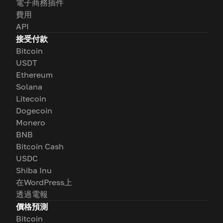
電子商務插件
費用
API
接受付款
Bitcoin
USDT
Ethereum
Solana
Litecoin
Dogecoin
Monero
BNB
Bitcoin Cash
USDC
Shiba Inu
在WordPress上
透過電報
價格預測
Bitcoin