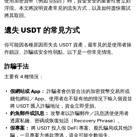
使用加密貨幣（例如
USDT
）時，資金安全的重要性會立刻
浮現。本文將說明資產常見的流失方式，以及如何盡快嘗試
將其取回。
遺失 USDT 的常見方式
你可能因各種原因而失去 USDT 資產，最常見的是使用者操
作錯誤、詐騙或安全性弱點。以下是一些常見情境。
詐騙手法
主要有 4 種情況：
假網站或 App：
詐騙者會仿冒合法的加密貨幣交易所或
錢包網站／App。使用者在不疑有他的情況下輸入個資並
將 USDT 匯入詐騙地址，資金立即受損。
釣魚郵件或訊息：
攻擊者以詐騙郵件／訊息誘使使用者
透露私鑰、密碼或恢復短語（Recovery Phrase）。
假專案：
將 USDT 投入假 DeFi 專案、龐氏騙局或其他詐
騙，一旦專案方捲款潛逃，資金可能全數損失。