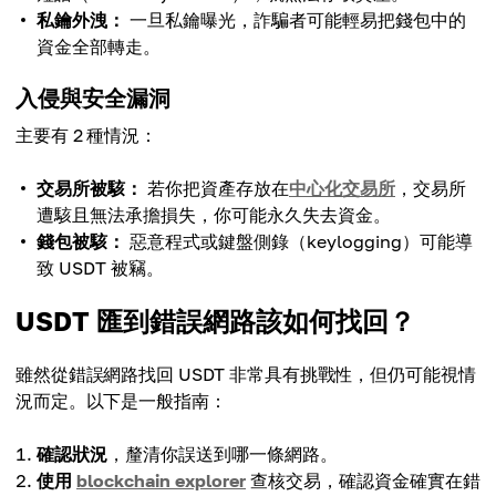
私鑰外洩：
一旦私鑰曝光，詐騙者可能輕易把錢包中的
資金全部轉走。
入侵與安全漏洞
主要有 2 種情況：
交易所被駭：
若你把資產存放在
中心化交易所
，交易所
遭駭且無法承擔損失，你可能永久失去資金。
錢包被駭：
惡意程式或鍵盤側錄（keylogging）可能導
致 USDT 被竊。
USDT 匯到錯誤網路該如何找回？
雖然從錯誤網路找回 USDT 非常具有挑戰性，但仍可能視情
況而定。以下是一般指南：
確認狀況
，釐清你誤送到哪一條網路。
使用
blockchain explorer
查核交易，確認資金確實在錯