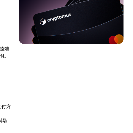
過遠端
N。
支付方
與駭