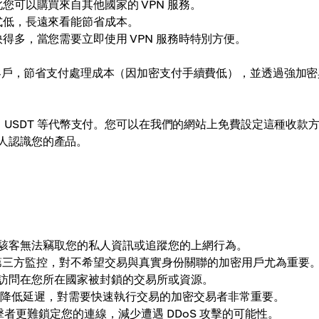
可以購買來自其他國家的 VPN 服務。
式低，長遠來看能節省成本。
得多，當您需要立即使用 VPN 服務時特別方便。
新客戶，節省支付處理成本（因加密支付手續費低），並透過強加密
、USDT 等代幣支付。您可以在我們的網站上免費設定這種收款
人認識您的產品。
使駭客無法竊取您的私人資訊或追蹤您的上網行為。
防止第三方監控，對不希望交易與真實身份關聯的加密用戶尤為重要
，訪問在您所在國家被封鎖的交易所或資源。
度、降低延遲，對需要快速執行交易的加密交易者非常重要。
攻擊者更難鎖定您的連線，減少遭遇 DDoS 攻擊的可能性。