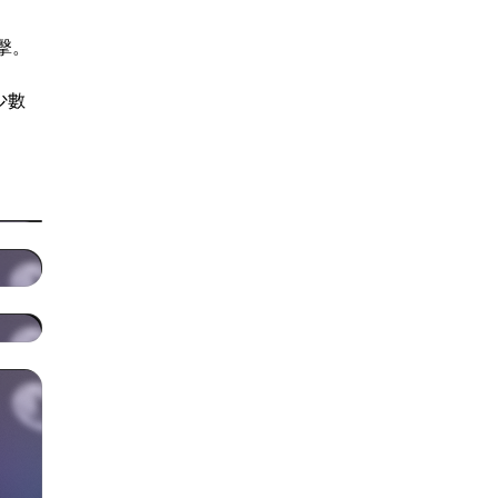
擊。
少數