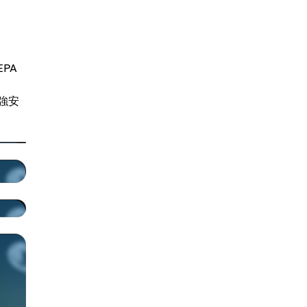
PA
強安