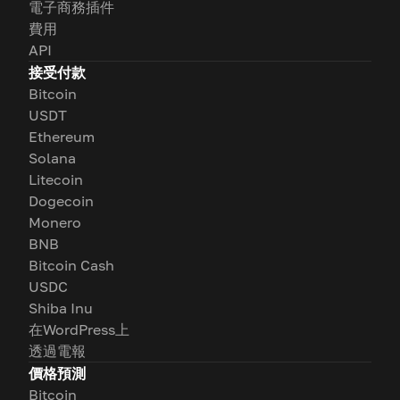
電子商務插件
費用
API
接受付款
Bitcoin
USDT
Ethereum
Solana
Litecoin
Dogecoin
Monero
BNB
Bitcoin Cash
USDC
Shiba Inu
在WordPress上
透過電報
價格預測
Bitcoin