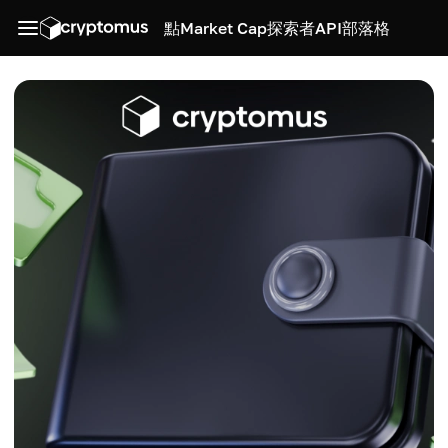
點
Market Cap
探索者
API
部落格