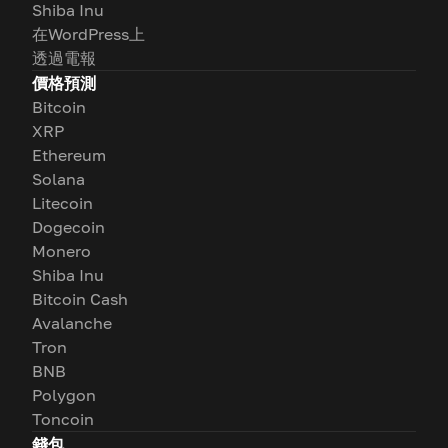
Shiba Inu
在WordPress上
透過電報
價格預測
Bitcoin
XRP
Ethereum
Solana
Litecoin
Dogecoin
Monero
Shiba Inu
Bitcoin Cash
Avalanche
Tron
BNB
Polygon
Toncoin
錢包