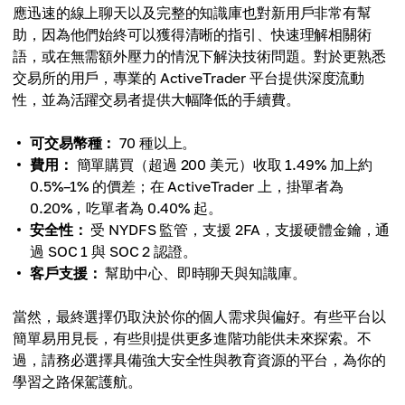
應迅速的線上聊天以及完整的知識庫也對新用戶非常有幫
助，因為他們始終可以獲得清晰的指引、快速理解相關術
語，或在無需額外壓力的情況下解決技術問題。對於更熟悉
交易所的用戶，專業的 ActiveTrader 平台提供深度流動
性，並為活躍交易者提供大幅降低的手續費。
可交易幣種：
70 種以上。
費用：
簡單購買（超過 200 美元）收取 1.49% 加上約
0.5%–1% 的價差；在 ActiveTrader 上，掛單者為
0.20%，吃單者為 0.40% 起。
安全性：
受 NYDFS 監管，支援 2FA，支援硬體金鑰，通
過 SOC 1 與 SOC 2 認證。
客戶支援：
幫助中心、即時聊天與知識庫。
當然，最終選擇仍取決於你的個人需求與偏好。有些平台以
簡單易用見長，有些則提供更多進階功能供未來探索。不
過，請務必選擇具備強大安全性與教育資源的平台，為你的
學習之路保駕護航。