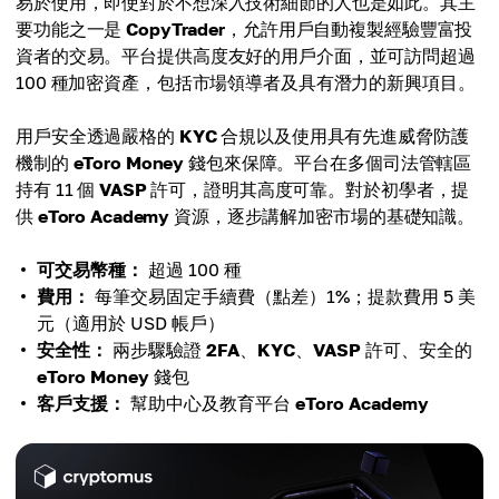
易於使用，即使對於不想深入技術細節的人也是如此。其主
要功能之一是
CopyTrader
，允許用戶自動複製經驗豐富投
資者的交易。平台提供高度友好的用戶介面，並可訪問超過
100 種加密資產，包括市場領導者及具有潛力的新興項目。
用戶安全透過嚴格的
KYC
合規以及使用具有先進威脅防護
機制的
eToro Money
錢包來保障。平台在多個司法管轄區
持有 11 個
VASP
許可，證明其高度可靠。對於初學者，提
供
eToro Academy
資源，逐步講解加密市場的基礎知識。
可交易幣種：
超過 100 種
費用：
每筆交易固定手續費（點差）1%；提款費用 5 美
元（適用於 USD 帳戶）
安全性：
兩步驟驗證
2FA
、
KYC
、
VASP
許可、安全的
eToro Money
錢包
客戶支援：
幫助中心及教育平台
eToro Academy