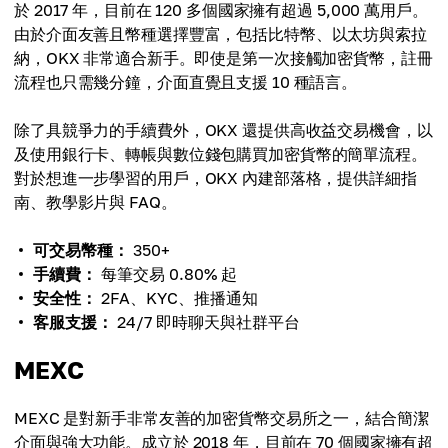
於 2017 年，目前在 120 多個國家擁有超過 5,000 萬用戶。
由於介面友善且幣種選擇豐富，包括比特幣、以太坊與索拉
納，OKX 非常適合新手。即使是第一次接觸加密貨幣，註冊
流程也只需幾分鐘，介面直覺且支援 10 種語言。
除了具競爭力的手續費外，OKX 還提供高收益交易機會，以
及使用銀行卡、轉帳與數位錢包購買加密貨幣的簡單流程。
對於想進一步學習的用戶，OKX 內建部落格，提供詳細指
南、教學影片與 FAQ。
可交易幣種：
350+
手續費：
每筆交易 0.80% 起
安全性：
2FA、KYC、推播通知
客服支援：
24/7 即時聊天與社群平台
MEXC
MEXC 是對新手非常友善的加密貨幣交易所之一，結合簡潔
介面與強大功能。成立於 2018 年，目前在 70 個國家擁有超