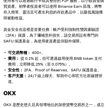
使用者可以透過銀行卡或其整合的 P2P 服務，以小額資金購
買資產。初學者投資者可以使用 Binance Earn 區塊，將幣
存入簡單、靈活且可產生利息的存款產品中，以最低風險獲
得被動收益。
資金安全在這裡是首要任務：帳戶受到強制性雙因素驗證
（2FA）保護，為了彌補意外損失，該交易所設有專門的
SAFU 保護基金，為使用者資產提供額外保障。
可交易幣種：
400+。
費用：
從 0.1% 起，但可透過啟用使用 BNB token 支付
費用，立即降低 25%（至 0.075%）。
安全性：
2FA、Proof of Reserves、SAFU 保護基金。
客戶支援：
24/7 線上聊天、幫助中心和官方社群媒體管
道。
OKX
OKX 是歷史悠久且具領導地位的加密貨幣交易所之一，成立