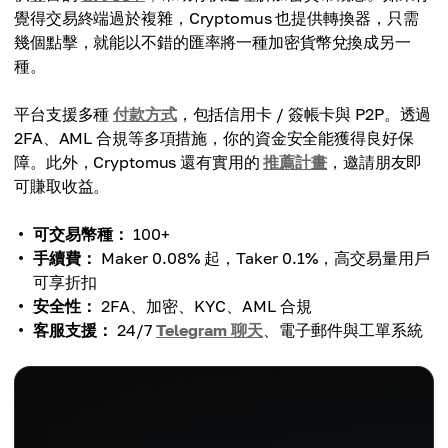
覺得交易終端過於複雜，Cryptomus 也提供轉換器，只需
幾個點擊，就能以不錯的匯率將一種加密貨幣兌換成另一
種。
平台支援多種
付款方式
，包括信用卡 / 簽帳卡與 P2P。透過
2FA、AML 合規等多項措施，你的資金安全能獲得良好保
障。此外，Cryptomus 還有實用的
推薦計畫
，邀請朋友即
可賺取收益。
可交易幣種：
100+
手續費：
Maker 0.08% 起，Taker 0.1%，高交易量用戶
可享折扣
安全性：
2FA、加密、KYC、AML 合規
客服支援：
24/7
Telegram 聊天
、電子郵件與工單系統