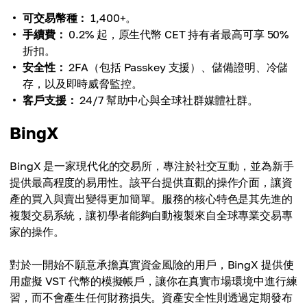
可交易幣種：
1,400+。
手續費：
0.2% 起，原生代幣 CET 持有者最高可享 50%
折扣。
安全性：
2FA（包括 Passkey 支援）、儲備證明、冷儲
存，以及即時威脅監控。
客戶支援：
24/7 幫助中心與全球社群媒體社群。
BingX
BingX 是一家現代化的交易所，專注於社交互動，並為新手
提供最高程度的易用性。該平台提供直觀的操作介面，讓資
產的買入與賣出變得更加簡單。服務的核心特色是其先進的
複製交易系統，讓初學者能夠自動複製來自全球專業交易專
家的操作。
對於一開始不願意承擔真實資金風險的用戶，BingX 提供使
用虛擬 VST 代幣的模擬帳戶，讓你在真實市場環境中進行練
習，而不會產生任何財務損失。資產安全性則透過定期發布