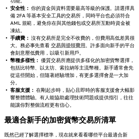
功能。
安全性：
你的資金與資料需要最高等級的保護。請選擇具
備 2FA 等基本安全工具的交易所，同時平台也必須符合
AML 規範，避免你在與其他錢包或交易所互動時資金被
凍結。
手續費：
沒有交易所是完全不收費的，但費用高低差異很
大。務必事先查看
交易與提領費用
。許多面向新手的平台
會刻意壓低費用，以吸引新用戶。
幣種多樣性：
優質交易所應提供多樣化的加密貨幣選擇，
包括比特幣、以太坊、索拉納等主流幣種。新手通常會先
從這些開始，但隨著經驗增加，有更多選擇會是一大加
分。
客服支援：
在剛起步時，貼心且即時的客服支援會大幅影
響整體體驗。有人能協助處理技術問題或提供指引，往往
能讓你對整個流程更有信心。
最適合新手的加密貨幣交易所清單
既然已經了解選擇標準，現在就來看看哪些平台最適合新