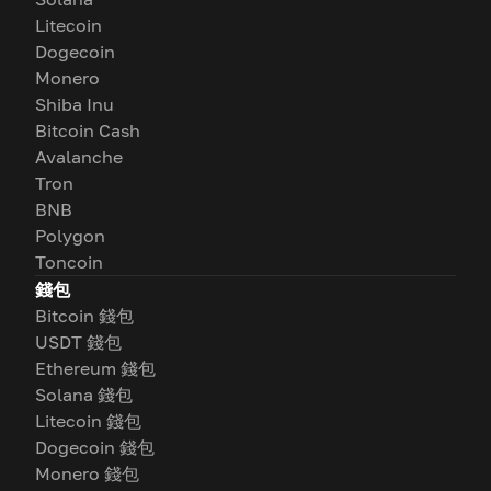
Litecoin
Dogecoin
Monero
Shiba Inu
Bitcoin Cash
Avalanche
Tron
BNB
Polygon
Toncoin
錢包
Bitcoin 錢包
USDT 錢包
Ethereum 錢包
Solana 錢包
Litecoin 錢包
Dogecoin 錢包
Monero 錢包