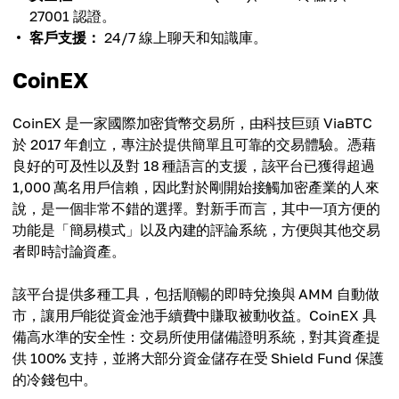
27001 認證。
客戶支援：
24/7 線上聊天和知識庫。
CoinEX
CoinEX 是一家國際加密貨幣交易所，由科技巨頭 ViaBTC
於 2017 年創立，專注於提供簡單且可靠的交易體驗。憑藉
良好的可及性以及對 18 種語言的支援，該平台已獲得超過
1,000 萬名用戶信賴，因此對於剛開始接觸加密產業的人來
說，是一個非常不錯的選擇。對新手而言，其中一項方便的
功能是「簡易模式」以及內建的評論系統，方便與其他交易
者即時討論資產。
該平台提供多種工具，包括順暢的即時兌換與 AMM 自動做
市，讓用戶能從資金池手續費中賺取被動收益。CoinEX 具
備高水準的安全性：交易所使用儲備證明系統，對其資產提
供 100% 支持，並將大部分資金儲存在受 Shield Fund 保護
的冷錢包中。