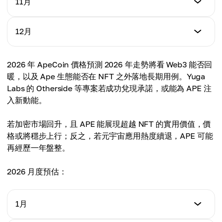
11月
最高
$0.85
平均
$1.15
$0.84
最低
12月
最高
$0.90
平均
$1.22
$0.94
最低
2026 年 ApeCoin 價格預測 2026 年走勢將看 Web3 能否回
最高
$0.95
平均
暖，以及 Ape 生態能否在 NFT 之外落地長期用例。Yuga
$1.33
$1.10
Labs 的 Otherside 等專案若成功兌現承諾，或能為 APE 注
最高
入新動能。
平均
$1.44
$1.20
若加密市場回升，且 APE 能展現超越 NFT 的實用價值，價
平均
格或將穩步上行；反之，若元宇宙應用熱度續退，APE 可能
$1.29
再經歷一年盤整。
2026 月度預估：
1月