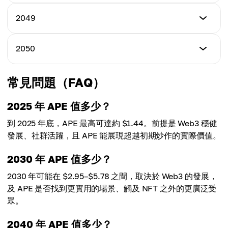
平均
$15.94
$14.27
最低
2049
最高
$16.00
平均
$17.24
$15.53
最低
2050
最高
$17.21
平均
$18.65
$16.89
最低
常見問題（FAQ）
最高
$18.43
平均
$20.12
$18.38
2025 年 APE 值多少？
最高
到 2025 年底，APE 最高可達約 $1.44。前提是 Web3 穩健
平均
$21.48
$19.90
發展、社群活躍，且 APE 能展現超越初期炒作的實際價值。
平均
2030 年 APE 值多少？
$21.52
2030 年可能在 $2.95–$5.78 之間，取決於 Web3 的發展，
及 APE 是否找到更實用的場景、觸及 NFT 之外的更廣泛受
眾。
2040 年 APE 值多少？