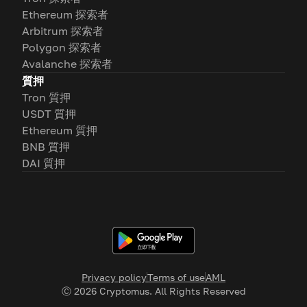
Ethereum 探索者
Arbitrum 探索者
Polygon 探索者
Avalanche 探索者
質押
Tron 質押
USDT 質押
Ethereum 質押
BNB 質押
DAI 質押
Privacy policy
Terms of use
AML
Ⓒ
2026
Cryptomus. All Rights Reserved