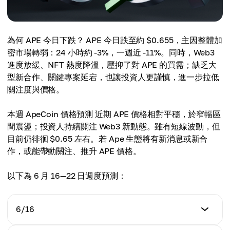
為何 APE 今日下跌？ APE 今日跌至約 $0.655，主因整體加
密市場轉弱：24 小時約 -3%，一週近 -11%。同時，Web3
進度放緩、NFT 熱度降溫，壓抑了對 APE 的買需；缺乏大
型新合作、關鍵專案延宕，也讓投資人更謹慎，進一步拉低
關注度與價格。
本週 ApeCoin 價格預測 近期 APE 價格相對平穩，於窄幅區
間震盪；投資人持續關注 Web3 新動態。雖有短線波動，但
目前仍徘徊 $0.65 左右。若 Ape 生態將有新消息或新合
作，或能帶動關注、推升 APE 價格。
以下為 6 月 16—22 日週度預測：
6/16