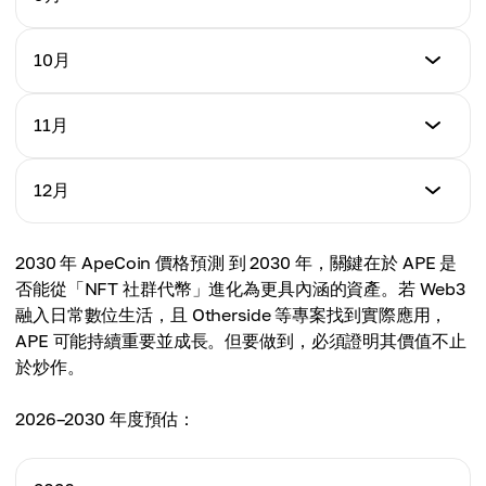
最高
$1.19
平均
$1.87
$1.50
最低
10月
最高
$1.20
平均
$1.92
$1.56
最低
11月
最高
$1.22
平均
$1.95
$1.60
最低
12月
最高
$1.24
平均
$1.98
$1.62
最低
2030 年 ApeCoin 價格預測 到 2030 年，關鍵在於 APE 是
最高
$1.25
平均
否能從「NFT 社群代幣」進化為更具內涵的資產。若 Web3
$2.04
$1.66
融入日常數位生活，且 Otherside 等專案找到實際應用，
最高
APE 可能持續重要並成長。但要做到，必須證明其價值不止
平均
$2.12
於炒作。
$1.70
平均
2026–2030 年度預估：
$1.78