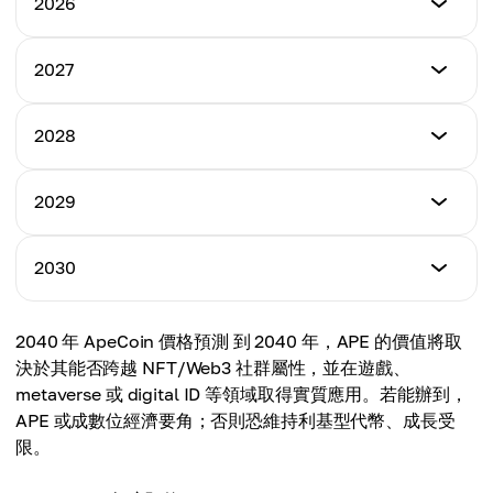
2026
最低
2027
$0.98
最低
2028
最高
$1.46
$2.12
最低
2029
最高
$2.01
平均
$2.94
$1.56
最低
2030
最高
$2.47
平均
$3.78
$2.20
最低
2040 年 ApeCoin 價格預測 到 2040 年，APE 的價值將取
最高
$2.95
平均
決於其能否跨越 NFT/Web3 社群屬性，並在遊戲、
$4.65
$2.95
metaverse 或 digital ID 等領域取得實質應用。若能辦到，
最高
APE 或成數位經濟要角；否則恐維持利基型代幣、成長受
平均
$5.78
限。
$3.48