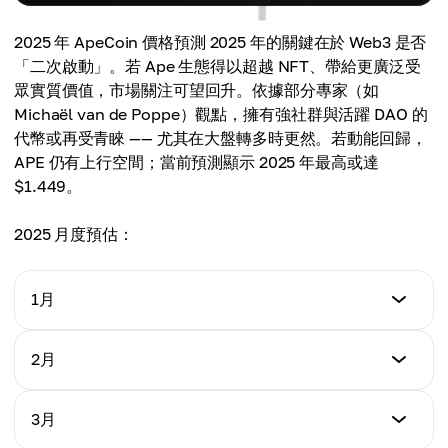
2025 年 ApeCoin 價格預測 2025 年的關鍵在於 Web3 是否
「二次啟動」。若 Ape 生態得以超越 NFT、帶給更廣泛受
眾實質價值，市場關注可望回升。依據部分專家（如
Michaël van de Poppe）觀點，擁有強社群與活躍 DAO 的
代幣或再受青睞 —— 尤其在大盤轉多時更然。若動能回歸，
APE 仍有上行空間；當前預測顯示 2025 年最高或達
$1.449。
2025 月度預估：
1月
最低
2月
$0.86
最低
3月
最高
$0.58