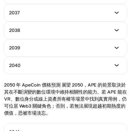
平均
$6.11
$5.06
最低
2037
最高
$6.01
平均
$6.84
$5.58
最低
2038
最高
$6.70
平均
$7.52
$6.27
最低
2039
最高
$7.33
平均
$8.21
$6.92
最低
2040
最高
$8.07
平均
$9.01
$7.54
最低
2050 年 ApeCoin 價格預測 展望 2050，APE 的前景取決於
最高
$8.85
平均
其在不斷演變的數位環境中維持相關性的能力。若 APE 能在
$9.83
$8.29
VR、數位身分或線上資產所有權等場景中找到真實用例，仍
最高
可位居 Web3 關鍵角色；否則，若無法展現超越初期熱度的
平均
$10.61
價值，恐被市場淡忘。
$9.06
平均