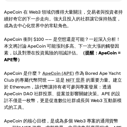
ApeCoin 在 Web3 領域仍獲得大量關注，交易者與投資者持
續好奇它的下一步走向。強大且投入的社群讓它保持熱度，
成為去中心化世界中的常駐角色。
ApeCoin 衝到 $100 —— 是空想還是可能？一起深入分析！
本文將討論 ApeCoin 可能漲到多高、下一次大漲的觸發因
素，以及對潛在投資風險的坦誠評估。
（提醒：ApeCoin =
APE幣）
ApeCoin 是什麼？
ApeCoin (APE)
作為 Bored Ape Yacht
Club 的專屬代幣問世 —— 這是
NFT 世界
的重要力量。建立
於 Ethereum，該代幣讓持有者可參與專案發展：透過
ApeCoin DAO 社群投票、提案並影響關鍵決策。APE 的設
計不僅是一枚幣，更是促進數位社群成長與 Web3 互動新模
式的工具。
ApeCoin 的核心目標，是成為多個 Web3 專案的通用貨幣