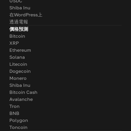
USDC
Shiba Inu
在WordPress上
透過電報
價格預測
Bitcoin
XRP
Ethereum
Solana
Litecoin
Dogecoin
Monero
Shiba Inu
Bitcoin Cash
Avalanche
Tron
BNB
Polygon
Toncoin