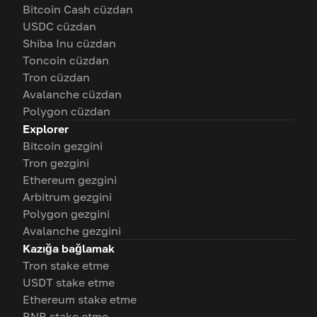
Bitcoin Cash cüzdan
USDC cüzdan
Shiba Inu cüzdan
Toncoin cüzdan
Tron cüzdan
Avalanche cüzdan
Polygon cüzdan
Explorer
Bitcoin gezgini
Tron gezgini
Ethereum gezgini
Arbitrum gezgini
Polygon gezgini
Avalanche gezgini
Kazığa bağlamak
Tron stake etme
USDT stake etme
Ethereum stake etme
BNB stake etme