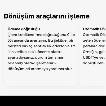
Dünya çapında bir banka hesabına para çekmek
Para çekme otomatik dönüştürme
İstediğiniz para birimini seçin ve API aracılığıyla İş
için
Cüzdanından para çektiğinizde paranızın otomatik
Dönüşüm araçlarını işleme
olarak dönüştürülmesini sağlayın
Ödeme doğruluğu
Otomatik D
Otomatik Para Çekme
İşlem kredilendirme doğruluğunu 0 ile
Otomatik Dön
Kişisel hesap ayarlarınızda, bir zaman aralığı, para
5% arasında ayarlayın. Bu şekilde, bir
gelen ödemele
birimi ve ağ belirleyerek herhangi bir cüzdana
müşteri birkaç sent eksik öderse ve siz
paralara dönü
otomatik para çekme işlemi ayarlayabilirsiniz.
izin verilen eksik ödeme olarak
Örneğin, gel
ayarladıysanız, durum tamamen
USDT'ye veya
ödenmiş olarak işaretlenir -
dönüştürebili
dönüşümleri artırmaya yardımcı olur.