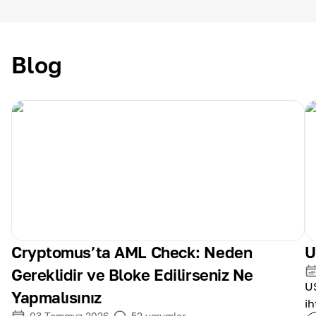
Blog
Cryptomus’ta AML Check: Neden
U
Gereklidir ve Bloke Edilirseniz Ne
US
Yapmalısınız
ih
03 Temmuz 2026
52
yorumlar