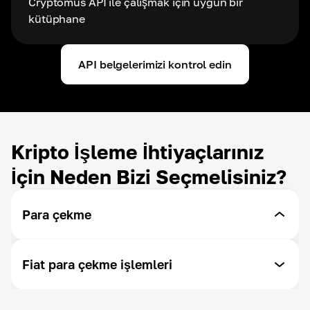
Cryptomus API ile çalışmak için uygun bir
kütüphane
API belgelerimizi kontrol edin
Kripto İşleme İhtiyaçlarınız
İçin Neden Bizi Seçmelisiniz?
Para çekme
API ile Para Çekme
Fiat para çekme işlemleri
İstediğiniz zaman para çekin - Cryptomus size para
çekme işleminizi özelleştirme olanağı sunar.
SEPA/Swift