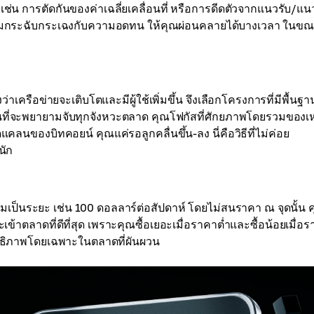
น การตัดกันของค่าเฉลี่ยเคลื่อนที่ หรือการดีดตัวจากแนวรับ/แน
มกระฉับกระเฉงกับความอดทน ให้คุณผ่อนคลายได้บางเวลา ในข
่าเครือข่ายจะเติบโตและมีผู้ใช้เพิ่มขึ้น จึงเลือกโครงการที่มีพื้นฐา
ทนที่จะพยายามจับทุกจังหวะตลาด คุณโฟกัสที่ศักยภาพโดยรวมของเ
นของบิทคอยน์ คุณแค่รอลูกคลื่นขึ้น-ลง นี่คือวิธีที่ไม่ค่อย
นัก
มเป็นระยะ เช่น 100 ดอลลาร์ต่อสัปดาห์ โดยไม่สนราคา ณ จุดนั้น 
าตลาดที่ดีที่สุด เพราะคุณซื้อเยอะเมื่อราคาต่ำและซื้อน้อยเมื่อ
ะสิทธิภาพโดยเฉพาะในตลาดที่ผันผวน