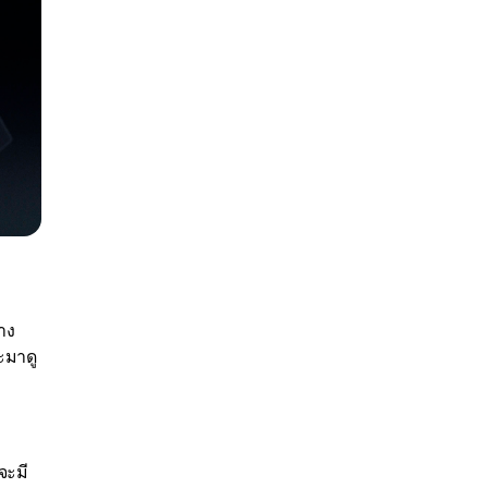
าง
ะมาดู
จะมี