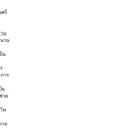
วศก็
้าน
จำนวน
ป็น
าร
ละการ
ป็น
ช่วย
อโท
ความ