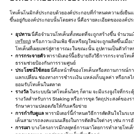
โทเค็นโนมิกส์ประกอบด้วยองค์ประกอบที่กำหนดความยั่งยืน
ขึ้นอยู่กับองค์ประกอบนั้นโดยตรง นี่คือรายละเอียดขององค์
อุปทาน
นี่คือจำนวนโทเค็นทั้งหมดที่จะถูกสร้างขึ้น จำนวนเง
เหรียญ
) หรือภาวะเงินเฟ้อ ซึ่งเหรียญใหม่จะถูกผลิตขึ้นเมื่
โทเค็นที่เผยแพร่สู่สาธารณะในขณะนั้น อุปทานเป็นตัวกำห
การกระจายตัว
พารามิเตอร์นี้อธิบายถึงวิธีการกระจายโท
ธรรมช่วยป้องกันการรวมศูนย์
ประโยชน์ใช้สอย
นี่คือหน้าที่ของโทเค็นหรือสถานการณ์กา
แลกเปลี่ยน ช่องทางการชำระเงิน แหล่งเก็บมูลค่า หรือกลไ
ยอมรับโทเค็นในตลาด
รางวัล
ในระบบนิเวศโทเค็นใดๆ ก็ตาม จะมีแรงจูงใจที่กระตุ้น
รางวัลสำหรับการ Staking หรือการขุด วัตถุประสงค์ของรา
รักษาความปลอดภัยให้กับเครือข่าย
การกำกับดูแล
พารามิเตอร์นี้กำหนดวิธีการตัดสินใจในระบ
เค็นสามารถลงคะแนนเสียงในการตัดสินใจต่างๆ เช่น การอ
การเผา
บางโครงการมีกลยุทธ์การเผาโดยการทำลายโทเค็นโด