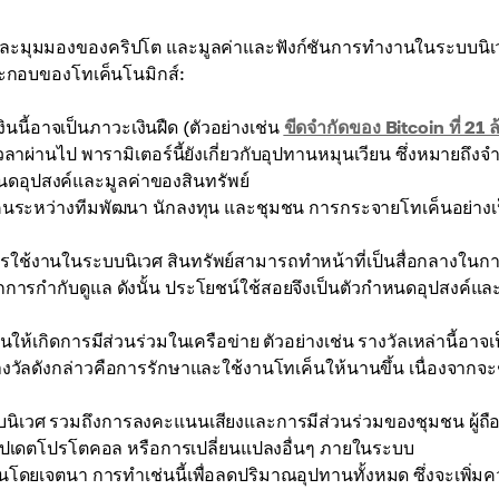
และมุมมองของคริปโต และมูลค่าและฟังก์ชันการทำงานในระบบนิเ
ประกอบของโทเค็นโนมิกส์:
ินนี้อาจเป็นภาวะเงินฝืด (ตัวอย่างเช่น
ขีดจำกัดของ Bitcoin ที่ 21 ล
อเวลาผ่านไป พารามิเตอร์นี้ยังเกี่ยวกับอุปทานหมุนเวียน ซึ่งหมายถึง
นดอุปสงค์และมูลค่าของสินทรัพย์
เค็นระหว่างทีมพัฒนา นักลงทุน และชุมชน การกระจายโทเค็นอย่างเ
รใช้งานในระบบนิเวศ สินทรัพย์สามารถทำหน้าที่เป็นสื่อกลางในก
กการกำกับดูแล ดังนั้น ประโยชน์ใช้สอยจึงเป็นตัวกำหนดอุปสงค์แ
ให้เกิดการมีส่วนร่วมในเครือข่าย ตัวอย่างเช่น รางวัลเหล่านี้อาจเ
งวัลดังกล่าวคือการรักษาและใช้งานโทเค็นให้นานขึ้น เนื่องจากจะ
บนิเวศ รวมถึงการลงคะแนนเสียงและการมีส่วนร่วมของชุมชน ผู้ถื
ัปเดตโปรโตคอล หรือการเปลี่ยนแปลงอื่นๆ ภายในระบบ
ยเจตนา การทำเช่นนี้เพื่อลดปริมาณอุปทานทั้งหมด ซึ่งจะเพิ่ม