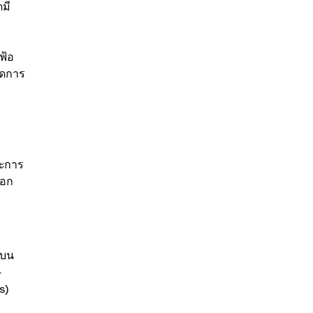
ดมี
ฟ้อ
จัดการ
ระการ
ออก
มบน
-
s)