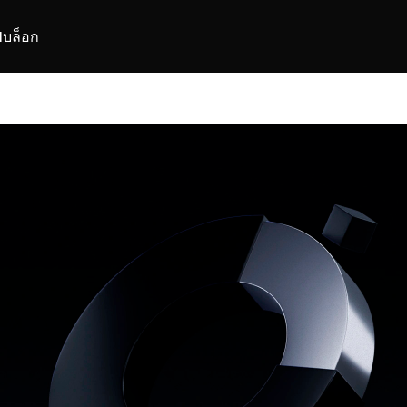
I
บล็อก