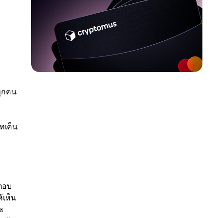
ทุกคน
ทเค็น
ะกอบ
้เห็น
ละ