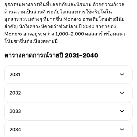
$640
ธุรกรรมทางการเงินที่ปลอดภัยและนิรนาม ด้วยความกังวล
$510
ด้านความเป็นส่วนตัวระดับโลกและการใช้คริปโตใน
ราคาเฉลี่ย
อุตสาหกรรมต่างๆ ที่มากขึ้น Monero อาจเติบโตอย่างมีนัย
$540
สำคัญ นักวิเคราะห์คาดว่าช่วงปลายปี 2040 ราคาของ
Monero อาจอยู่ระหว่าง 1,000–2,000 ดอลลาร์ พร้อมแนว
โน้มขาขึ้นต่อเนื่องหลายปี
ตารางคาดการณ์รายปี 2031–2040
2031
ราคาต่ำสุด
2032
$530
ราคาต่ำสุด
2033
ราคาสูงสุด
$590
$675
ราคาต่ำสุด
2034
ราคาสูงสุด
$625