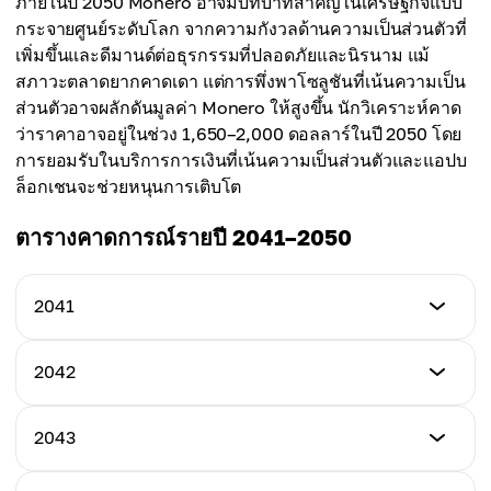
ภายในปี 2050 Monero อาจมีบทบาทสำคัญในเศรษฐกิจแบบ
ราคาสูงสุด
กระจายศูนย์ระดับโลก จากความกังวลด้านความเป็นส่วนตัวที่
ราคาเฉลี่ย
$1,400
เพิ่มขึ้นและดีมานด์ต่อธุรกรรมที่ปลอดภัยและนิรนาม แม้
$1,150
สภาวะตลาดยากคาดเดา แต่การพึ่งพาโซลูชันที่เน้นความเป็น
ราคาเฉลี่ย
ส่วนตัวอาจผลักดันมูลค่า Monero ให้สูงขึ้น นักวิเคราะห์คาด
$1,250
ว่าราคาอาจอยู่ในช่วง 1,650–2,000 ดอลลาร์ในปี 2050 โดย
การยอมรับในบริการการเงินที่เน้นความเป็นส่วนตัวและแอปบ
ล็อกเชนจะช่วยหนุนการเติบโต
ตารางคาดการณ์รายปี 2041–2050
2041
ราคาต่ำสุด
2042
$1,200
ราคาต่ำสุด
2043
ราคาสูงสุด
$1,250
$1,550