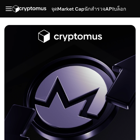
จุด
Market Cap
นักสำรวจ
API
บล็อก