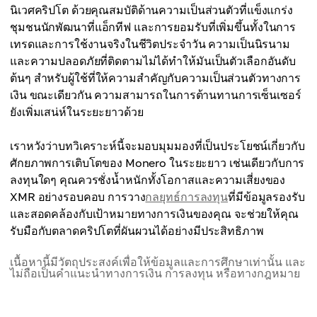
ราคาเฉลี่ย
นิเวศคริปโต ด้วยคุณสมบัติด้านความเป็นส่วนตัวที่แข็งแกร่ง
$1,950
$1,725
ชุมชนนักพัฒนาที่แอ็กทีฟ และการยอมรับที่เพิ่มขึ้นทั้งในการ
ราคาสูงสุด
เทรดและการใช้งานจริงในชีวิตประจำวัน ความเป็นนิรนาม
ราคาเฉลี่ย
$2,000
และความปลอดภัยที่ติดตามไม่ได้ทำให้มันเป็นตัวเลือกอันดับ
$1,800
ต้นๆ สำหรับผู้ใช้ที่ให้ความสำคัญกับความเป็นส่วนตัวทางการ
ราคาเฉลี่ย
เงิน ขณะเดียวกัน ความสามารถในการต้านทานการเซ็นเซอร์
$1,875
ยังเพิ่มเสน่ห์ในระยะยาวด้วย
เราหวังว่าบทวิเคราะห์นี้จะมอบมุมมองที่เป็นประโยชน์เกี่ยวกับ
ศักยภาพการเติบโตของ Monero ในระยะยาว เช่นเดียวกับการ
ลงทุนใดๆ คุณควรชั่งน้ำหนักทั้งโอกาสและความเสี่ยงของ
XMR อย่างรอบคอบ การวาง
กลยุทธ์การลงทุน
ที่มีข้อมูลรองรับ
และสอดคล้องกับเป้าหมายทางการเงินของคุณ จะช่วยให้คุณ
รับมือกับตลาดคริปโตที่ผันผวนได้อย่างมีประสิทธิภาพ
เนื้อหานี้มีวัตถุประสงค์เพื่อให้ข้อมูลและการศึกษาเท่านั้น และ
ไม่ถือเป็นคำแนะนำทางการเงิน การลงทุน หรือทางกฎหมาย