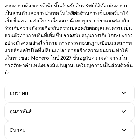
ราคาเฉลี่ย
$538
จากความต้องการที่เพิ่มขึ้นสำหรับสินทรัพย์ดิจิทัลเน้นความ
$442
เป็นส่วนตัวและการนำเทคโนโลยีต่อต้านการเซ็นเซอร์มาใช้
ราคาเฉลี่ย
เพิ่มขึ้น ความสนใจต่อเนื่องจากนักลงทุนรายย่อยและสถาบัน
$471
ร่วมกับความกังวลเกี่ยวกับความปลอดภัยข้อมูลและความเป็น
ส่วนตัวทางการเงินที่เพิ่มขึ้น อาจสนับสนุนการเติบโตระยะยาว
อย่างมั่นคง อย่างไรก็ตาม การตรวจสอบกฎระเบียบและสภาพ
แวดล้อมคริปโตที่เปลี่ยนแปลง อาจสร้างความผันผวน ทำให้
เส้นทางของ Monero ในปี 2027 ขึ้นอยู่กับความสามารถใน
การรักษาตำแหน่งของมันในฐานะเหรียญความเป็นส่วนตัวชั้น
นำ
มกราคม
ราคาต่ำสุด
กุมภาพันธ์
$395
ราคาต่ำสุด
มีนาคม
ราคาสูงสุด
$450