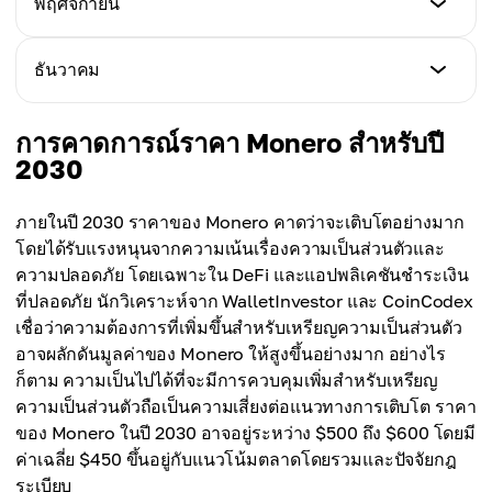
พฤศจิกายน
ราคาสูงสุด
$510
ราคาเฉลี่ย
$574
$537
ราคาต่ำสุด
ธันวาคม
ราคาสูงสุด
$515
ราคาเฉลี่ย
$575
$540
ราคาต่ำสุด
การคาดการณ์ราคา Monero สำหรับปี
ราคาสูงสุด
$520
2030
ราคาเฉลี่ย
$576
$542
ราคาสูงสุด
ภายในปี 2030 ราคาของ Monero คาดว่าจะเติบโตอย่างมาก
ราคาเฉลี่ย
$577
โดยได้รับแรงหนุนจากความเน้นเรื่องความเป็นส่วนตัวและ
$545
ความปลอดภัย โดยเฉพาะใน DeFi และแอปพลิเคชันชำระเงิน
ราคาเฉลี่ย
ที่ปลอดภัย นักวิเคราะห์จาก WalletInvestor และ CoinCodex
$548
เชื่อว่าความต้องการที่เพิ่มขึ้นสำหรับเหรียญความเป็นส่วนตัว
อาจผลักดันมูลค่าของ Monero ให้สูงขึ้นอย่างมาก อย่างไร
ก็ตาม ความเป็นไปได้ที่จะมีการควบคุมเพิ่มสำหรับเหรียญ
ความเป็นส่วนตัวถือเป็นความเสี่ยงต่อแนวทางการเติบโต ราคา
ของ Monero ในปี 2030 อาจอยู่ระหว่าง $500 ถึง $600 โดยมี
ค่าเฉลี่ย $450 ขึ้นอยู่กับแนวโน้มตลาดโดยรวมและปัจจัยกฎ
ระเบียบ