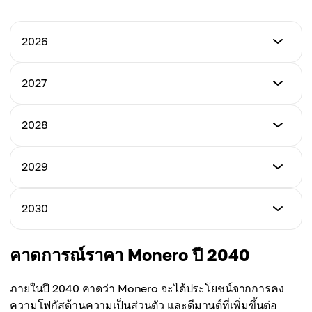
2026
ราคาต่ำสุด
2027
$373
ราคาต่ำสุด
2028
ราคาสูงสุด
$395
$538
ราคาต่ำสุด
2029
ราคาสูงสุด
$410
ราคาเฉลี่ย
$577
$449
ราคาต่ำสุด
2030
ราคาสูงสุด
$430
ราคาเฉลี่ย
$590
$460
ราคาต่ำสุด
คาดการณ์ราคา Monero ปี 2040
ราคาสูงสุด
$460
ราคาเฉลี่ย
$615
$480
ภายในปี 2040 คาดว่า Monero จะได้ประโยชน์จากการคง
ราคาสูงสุด
ความโฟกัสด้านความเป็นส่วนตัว และดีมานด์ที่เพิ่มขึ้นต่อ
ราคาเฉลี่ย