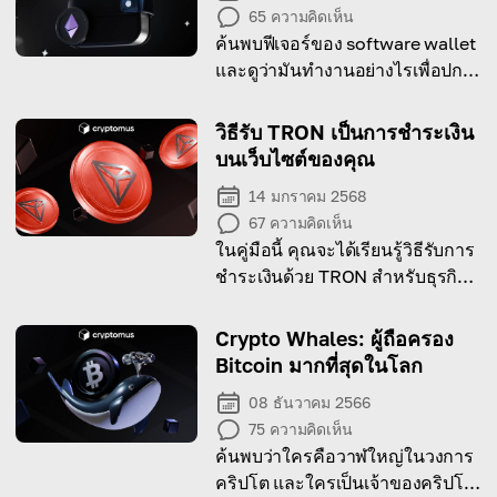
65
ความคิดเห็น
ค้นพบฟีเจอร์ของ software wallet
และดูว่ามันทำงานอย่างไรเพื่อปก
ป้องคริปโตของคุณ!
วิธีรับ TRON เป็นการชำระเงิน
บนเว็บไซต์ของคุณ
14 มกราคม 2568
67
ความคิดเห็น
ในคู่มือนี้ คุณจะได้เรียนรู้วิธีรับการ
ชำระเงินด้วย TRON สำหรับธุรกิจ
ของคุณ!
Crypto Whales: ผู้ถือครอง
Bitcoin มากที่สุดในโลก
08 ธันวาคม 2566
75
ความคิดเห็น
ค้นพบว่าใครคือวาฬใหญ่ในวงการ
คริปโต และใครเป็นเจ้าของคริปโต