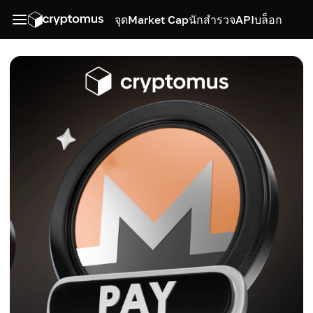
จุด
Market Cap
นักสำรวจ
API
บล็อก