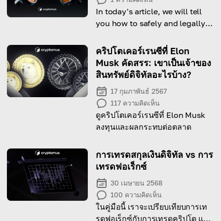
In today's article, we will tell
you how to safely and legally
buy cryptocurrency in India.
คริปโตเคอร์เรนซีที่ Elon
Musk คัดสรร: เขาเป็นเจ้าของ
สินทรัพย์ดิจิทัลอะไรบ้าง?
17 กุมภาพันธ์ 2567
117
ความคิดเห็น
ดูคริปโตเคอร์เรนซีที่ Elon Musk
ลงทุนและผลกระทบต่อตลาด
การเทรดสกุลเงินดิจิทัล vs การ
เทรดฟอเร็กซ์
30 เมษายน 2568
100
ความคิดเห็น
ในคู่มือนี้ เราจะเปรียบเทียบการเท
รดฟอเร็กซ์กับการเทรดคริปโต และ