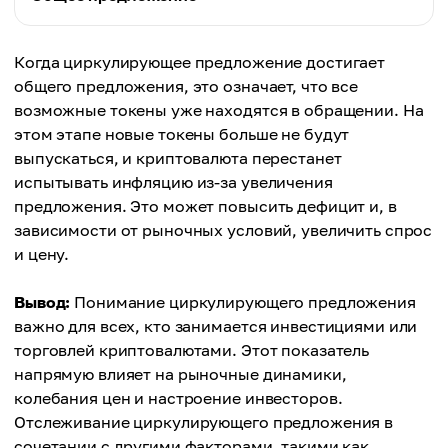
Токены, активно доступные для торговли на
рынке
Определение
Когда циркулирующее предложение достигает
Общее количество токенов, включая не
общего предложения, это означает, что все
Влияние на рынок
находящиеся в обращении
возможные токены уже находятся в обращении. На
Напрямую влияет на рыночную капитализацию и
этом этапе новые токены больше не будут
цену
Влияние на рынок
выпускаться, и криптовалюта перестанет
Не влияет напрямую на рынок, но показывает
испытывать инфляцию из-за увеличения
Доступность
общий объём
предложения. Это может повысить дефицит и, в
Токены, доступные для покупки, продажи и
зависимости от рыночных условий, увеличить спрос
обмена
Доступность
и цену.
Токены, которые могут быть заблокированы или
зарезервированы
Вывод:
Понимание циркулирующего предложения
важно для всех, кто занимается инвестициями или
торговлей криптовалютами. Этот показатель
напрямую влияет на рыночные динамики,
колебания цен и настроение инвесторов.
Отслеживание циркулирующего предложения в
сочетании с другими факторами, такими как