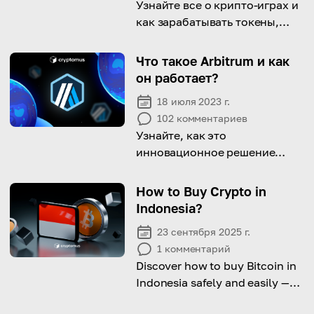
Узнайте все о крипто-играх и
как зарабатывать токены,
играя в них!
Что такое Arbitrum и как
он работает?
18 июля 2023 г.
102
комментариев
Узнайте, как это
инновационное решение
оптимизирует транзакции в
Ethereum, повышает
How to Buy Crypto in
масштабируемость и
Indonesia?
совершает революцию в
23 сентября 2025 г.
децентрализованной
1
комментарий
экосистеме
Discover how to buy Bitcoin in
Indonesia safely and easily —
from local exchanges to P2P