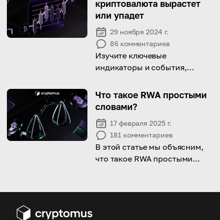
криптовалюта вырастет
защитить интеллектуальную
или упадет
собственность
29 ноября 2024 г.
86
комментариев
Изучите ключевые
индикаторы и события,
которые помогут эффективно
предсказывать тенденции на
Что такое RWA простыми
рынке криптовалют.
словами?
17 февраля 2025 г.
181
комментариев
В этой статье мы объясним,
что такое RWA простыми
словами, рассмотрим его
преимущества, области
применения и вызовы.