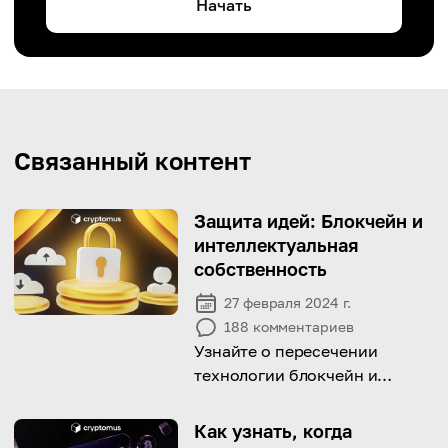
Начать
Связанный контент
Защита идей: Блокчейн и
интеллектуальная
собственность
27 февраля 2024 г.
188
комментариев
Узнайте о пересечении
технологии блокчейн и
защиты интеллектуальной
собственности (ИС), а также
Как узнать, когда
о том, как блокчейн может