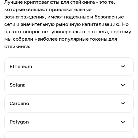
Лучшие криптовалюты для стейкинга - это те,
которые обещают привлекательные
вознаграждения, имеют надежные и безопасные
сети и значительную рыночную капитализацию. Но
на этот вопрос нет универсального ответа, поэтому
мы собрали наиболее популярные токены для
стейкинга:
Ethereum
Тикер
Solana
ETH
Тикер
Cardano
Средний APY
SOL
4.06%
Тикер
Polygon
Средний APY
ADA
Рыночная капитализация стейкинга
7.4%
$100.35b