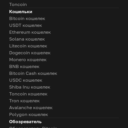
Toncoin
Кошельки
Bitcoin кошелек
USDT кошелек
Ethereum кошелек
Solana кошелек
Litecoin кошелек
Dogecoin кошелек
Monero кошелек
BNB кошелек
Bitcoin Cash кошелек
USDC кошелек
Shiba Inu кошелек
Toncoin кошелек
Tron кошелек
Avalanche кошелек
Polygon кошелек
Обозреватель