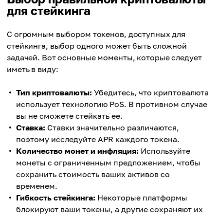
Рыночная капитализация стейкинга
7.4%
для стейкинга
$7.68b
Рыночная капитализация стейкинга
С огромным выбором токенов, доступных для
$93.62b
стейкинга, выбор одного может быть сложной
задачей. Вот основные моменты, которые следует
иметь в виду:
Тип криптовалюты:
Убедитесь, что криптовалюта
использует технологию PoS. В противном случае
вы не сможете стейкать ее.
Ставка:
Ставки значительно различаются,
поэтому исследуйте APR каждого токена.
Количество монет и инфляция:
Используйте
монеты с ограниченным предложением, чтобы
сохранить стоимость ваших активов со
временем.
Гибкость стейкинга:
Некоторые платформы
блокируют ваши токены, а другие сохраняют их