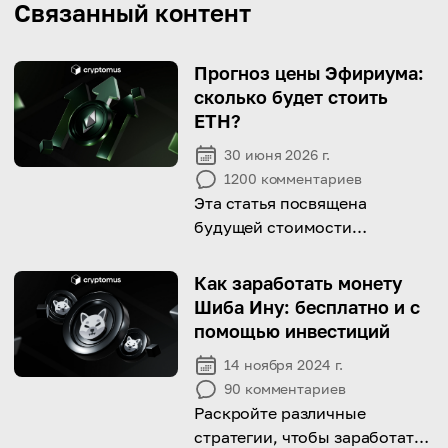
Связанный контент
Прогноз цены Эфириума:
сколько будет стоить
ETH?
30 июня 2026 г.
1200
комментариев
Эта статья посвящена
будущей стоимости
Эфириума и его
инвестиционному
Как заработать монету
потенциалу. Прочитайте,
Шиба Ину: бесплатно и с
чтобы узнать прогнозы
помощью инвестиций
экспертов!
14 ноября 2024 г.
90
комментариев
Раскройте различные
стратегии, чтобы заработать