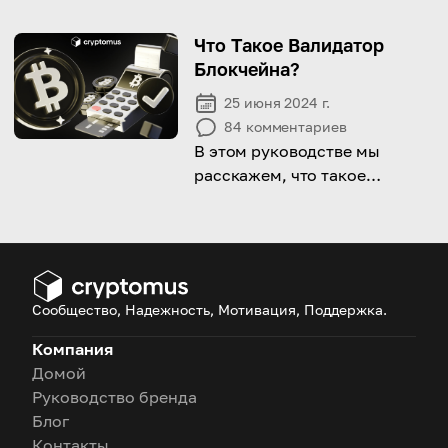
монету Шиба Ину, от тактики
нулевых инвестиций до
Что Такое Валидатор
умных инвестиционных
Блокчейна?
возможностей.
25 июня 2024 г.
84
комментариев
В этом руководстве мы
расскажем, что такое
валидатор в криптовалюте, и
дадим вам алгоритмы того,
как его выбрать и даже стать
им!
Сообщество, Надежность, Мотивация, Поддержка.
Компания
Домой
Руководство бренда
Блог
Контакты