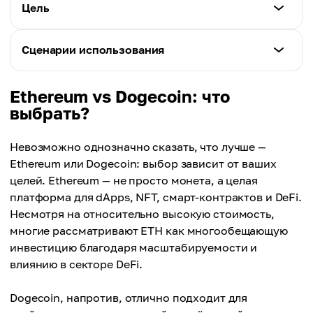
Ethereum
Цель
Dogecoin
Proof-of-Stake
~$0.001
Ethereum
Сценарии использования
Dogecoin
Смарт-контракты, dApps
Proof-of-Work (Scrypt)
Ethereum
Ethereum vs Dogecoin: что
Dogecoin
DeFi, NFT, DAO, токенизация, DEX, стейкинг
выбрать?
«Весёлая» мем-монета
Dogecoin
Невозможно однозначно сказать, что лучше —
Микроплатежи, чаевые, донаты, трейдинг
Ethereum или Dogecoin: выбор зависит от ваших
целей. Ethereum — не просто монета, а целая
платформа для dApps, NFT, смарт-контрактов и DeFi.
Несмотря на относительно высокую стоимость,
многие рассматривают ETH как многообещающую
инвестицию благодаря масштабируемости и
влиянию в секторе DeFi.
Dogecoin, напротив, отлично подходит для