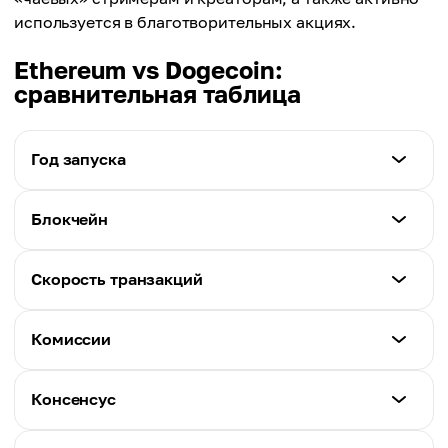
используется в благотворительных акциях.
Ethereum vs Dogecoin:
сравнительная таблица
Год запуска
Ethereum
Блокчейн
2015
Ethereum
Скорость транзакций
Dogecoin
Ethereum
2013
Ethereum
Комиссии
Dogecoin
~15 TPS
Собственный блокчейн Dogecoin
Ethereum
Консенсус
Dogecoin
~$1.5–$3
~33 TPS