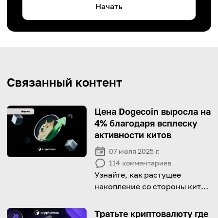
Начать
Связанный контент
Цена Dogecoin выросла на
4% благодаря всплеску
активности китов
07 июля 2025 г.
114
комментариев
Узнайте, как растущее
накопление со стороны китов
тихо поддерживает
последнее движение цены
Тратьте криптовалюту где