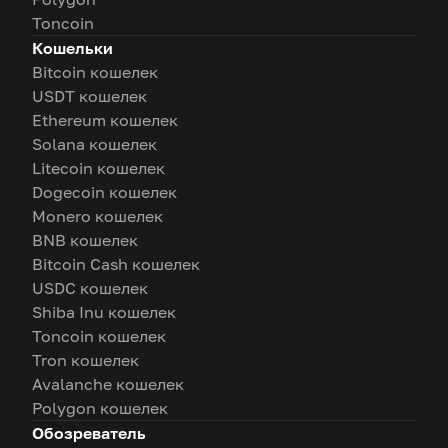
Toncoin
Кошельки
Bitcoin кошелек
USDT кошелек
Ethereum кошелек
Solana кошелек
Litecoin кошелек
Dogecoin кошелек
Monero кошелек
BNB кошелек
Bitcoin Cash кошелек
USDC кошелек
Shiba Inu кошелек
Toncoin кошелек
Tron кошелек
Avalanche кошелек
Polygon кошелек
Обозреватель