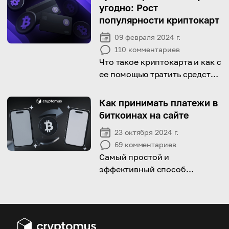
Dogecoin.
угодно: Рост
популярности криптокарт
09 февраля 2024 г.
110
комментариев
Что такое криптокарта и как с
ее помощью тратить средства
везде, где вы хотите?
Прочтите статью, чтобы
Как принимать платежи в
знать!
биткоинах на сайте
23 октября 2024 г.
69
комментариев
Самый простой и
эффективный способ
принимать платежи в
биткоинах описан прямо
здесь, в статье! Проверьте!