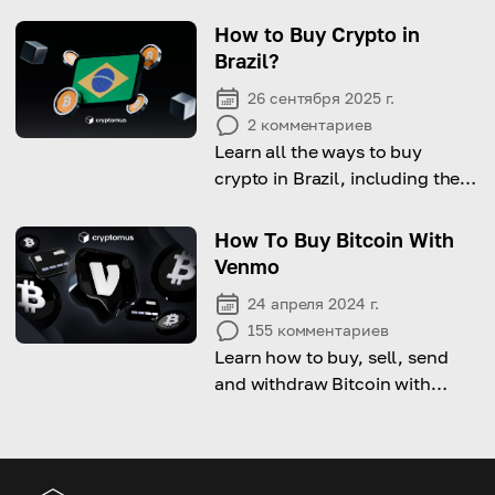
How to Buy Crypto in
Brazil?
26 сентября 2025 г.
2
комментариев
Learn all the ways to buy
crypto in Brazil, including the
legal side, available options
and step-by-step guide on how
How To Buy Bitcoin With
to do it.
Venmo
24 апреля 2024 г.
155
комментариев
Learn how to buy, sell, send
and withdraw Bitcoin with
Venmo!