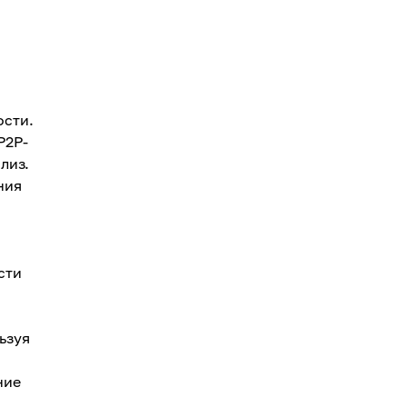
ости.
P2P-
лиз.
ния
сти
ьзуя
ние