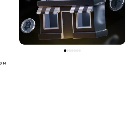
к
в и
.