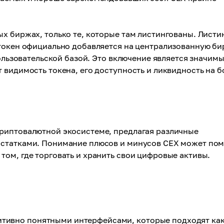
х биржах, только те, которые там листингованы. Листи
 токен официально добавляется на централизованную би
пользовательской базой. Это включение является значим
 видимость токена, его доступность и ликвидность на б
риптовалютной экосистеме, предлагая различные
остатками. Понимание плюсов и минусов CEX может по
ом, где торговать и хранить свои цифровые активы.
тивно понятными интерфейсами, которые подходят как