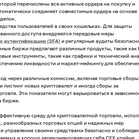
которой перечислены все активные ордера на покупку и
томатически соединяет совместимые ордера на основе
делок.
едства пользователей в своих кошельках. Для защиты
ованного доступа внедряются передовые меры
ю аутентификацию (2FA)
и регулярные аудиты безопасн
ные биржи предлагают различные продукты, такие как 
овые инструменты, такие как графики и технический ана
еспечению ликвидности и маркет-мейкингу для обеспече
од через различные комиссии, включая торговые сборы
и листинг новых криптовалют и иногда сборы за
рговля. Эти показатели могут варьироваться в зависимо
а бирже.
эффективную среду для криптовалютной торговли, испол
и, разнообразных торговых опций и надежных мер
же управление своими средствами безопасно и соблюде
жаемых и хорошо зарекомендовавших себя CEX крайне