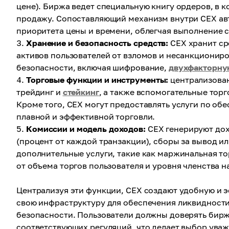
цене). Биржа ведет специальную книгу ордеров, в 
продажу. Сопоставляющий механизм внутри CEX ав
приоритета цены и времени, облегчая выполнение с
Хранение и безопасность средств:
CEX хранит ср
активов пользователей от взломов и несанкционир
безопасности, включая шифрование,
двухфакторну
Торговые функции и инструменты:
централизован
трейдинг и
стейкинг
, а также вспомогательные торг
Кроме того, CEX могут предоставлять услуги по об
плавной и эффективной торговли.
Комиссии и модель доходов:
CEX генерируют дох
(процент от каждой транзакции), сборы за вывод ил
дополнительные услуги, такие как маржинальная то
от объема торгов пользователя и уровня членства н
Централизуя эти функции, CEX создают удобную и 
свою инфраструктуру для обеспечения ликвидност
безопасности. Пользователи должны доверять бир
соответствующих регуляций, что делает выбор ува