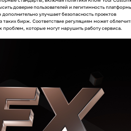
торные стандарты, включая политики Know Your Custom
высить доверие пользователей и легитимность платформ
о дополнительно улучшает безопасность проектов
з таких бирж. Соответствие регуляциям может облегчит
х проблем, которые могут нарушить работу сервиса.