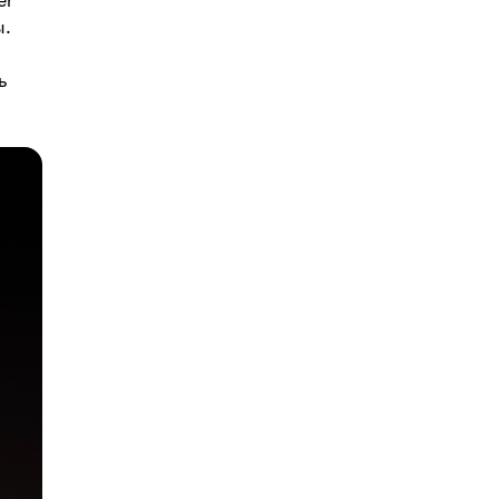
er
ы.
ь