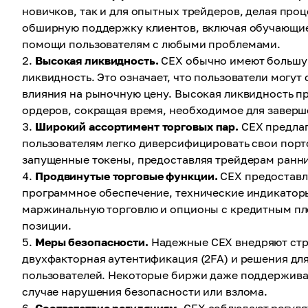
новичков, так и для опытных трейдеров, делая про
обширную поддержку клиентов, включая обучающие
помощи пользователям с любыми проблемами.
Высокая ликвидность.
CEX обычно имеют большую
ликвидность. Это означает, что пользователи могут
влияния на рыночную цену. Высокая ликвидность п
ордеров, сокращая время, необходимое для заверш
Широкий ассортимент торговых пар.
CEX предлаг
пользователям легко диверсифицировать свои порт
запущенные токены, предоставляя трейдерам ранни
Продвинутые торговые функции.
CEX предоставл
программное обеспечение, технические индикаторы
маржинальную торговлю и опционы с кредитным пле
позиции.
Меры безопасности.
Надежные CEX внедряют стро
двухфакторная аутентификация (2FA) и решения для
пользователей. Некоторые биржи даже поддержива
случае нарушения безопасности или взлома.