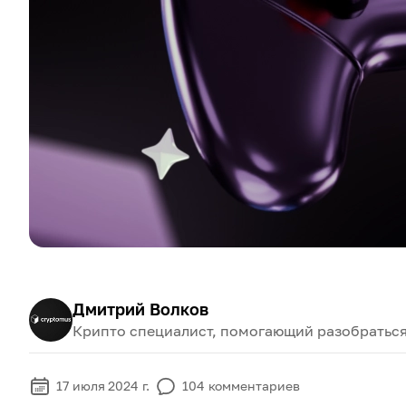
Дмитрий Волков
Крипто специалист, помогающий разобраться
17 июля 2024 г.
104
комментариев