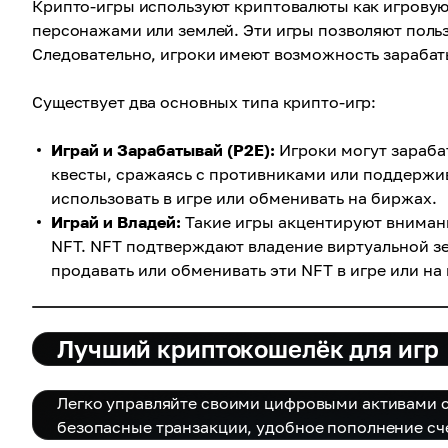
Крипто-игры используют криптовалюты как игровую
персонажами или землей. Эти игры позволяют польз
Следовательно, игроки имеют возможность зарабат
Существует два основных типа крипто-игр:
Играй и Зарабатывай (P2E):
Игроки могут зараба
квесты, сражаясь с противниками или поддержи
использовать в игре или обменивать на биржах.
Играй и Владей:
Такие игры акцентируют вниман
NFT. NFT подтверждают владение виртуальной з
продавать или обменивать эти NFT в игре или н
Лучший криптокошелёк для игр
Легко управляйте своими цифровыми активами с
безопасные транзакции, удобное пополнение сч