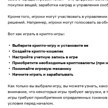
покупки вещей, заработка наград и управления со
Кроме того, игроки могут участвовать в управлении
решений. Например, игроки могут голосовать за об
Вот как играть в крипто-игры:
Выберите крипто-игру и установите ее
Создайте крипто-кошелек
Настройте учетную запись в игре
Приобретите необходимые криптовалюты (при 
Понимайте игровую механику
Начните играть и зарабатывать
Как только вы выбрали игру, вы можете узнать, как
внимание, что некоторые игры требуют загрузки, в 
игры требуют приобретения определенных токенов дл
условия перед началом.