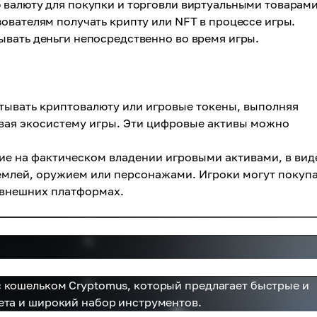
 валюту для покупки и торговли виртуальными товарами
ователям получать крипту или NFT в процессе игры.
ывать деньги непосредственно во время игры.
тывать криптовалюту или игровые токены, выполняя
вая экосистему игры. Эти цифровые активы можно
ие на фактическом владении игровыми активами, в вид
емлей, оружием или персонажами. Игроки могут покупа
а внешних платформах.
 кошельком Cryptomus, который предлагает быстрые и
ета и широкий набор инструментов.