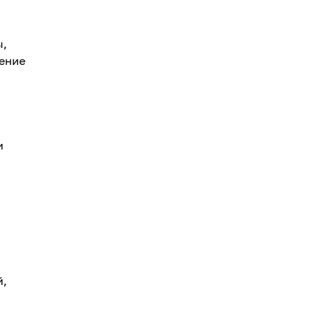
ы,
дение
и
й,