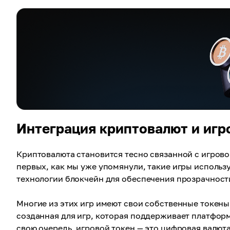
Интеграция криптовалют и игр
Криптовалюта становится тесно связанной с игрово
первых, как мы уже упомянули, такие игры использ
технологии блокчейн для обеспечения прозрачност
Многие из этих игр имеют свои собственные токены,
созданная для игр, которая поддерживает платформ
свою очередь, игровой токен — это цифровая валют