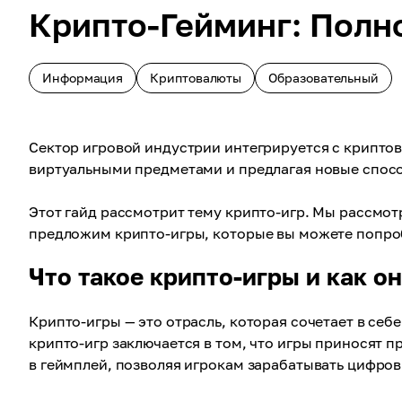
Крипто-Гейминг: Полн
Информация
Криптовалюты
Образовательный
Сектор игровой индустрии интегрируется с крипто
виртуальными предметами и предлагая новые спосо
Этот гайд рассмотрит тему крипто-игр. Мы рассмот
предложим крипто-игры, которые вы можете попро
Что такое крипто-игры и как о
Крипто-игры — это отрасль, которая сочетает в себ
крипто-игр заключается в том, что игры приносят 
в геймплей, позволяя игрокам зарабатывать цифров