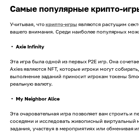
Самые популярные крипто-игр
Учитывая, что
крипто-игры
являются растущим сект
вашего внимания. Среди наиболее популярных мож
Axie Infinity
Эта игра была одной из первых P2E игр. Она сочет
Axies являются NFT, которые игроки могут собирать,
выполнение заданий приносит игрокам токены Smoot
реальную валюту.
My Neighbor Alice
Эта очаровательная игра позволяет вам строить и 
соседями и исследовать живописный виртуальный м
задания, участвуя в мероприятиях или обменивая 