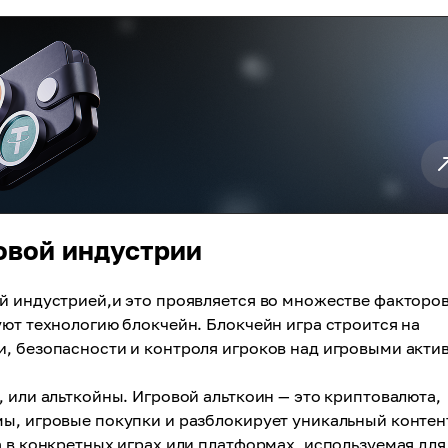
овой индустрии
й индустрией,и это проявляется во множестве факторов
уют технологию блокчейн. Блокчейн игра строится на
и, безопасности и контроля игроков над игровыми акти
 или альткойны. Игровой альткоин — это криптовалюта,
ы, игровые покупки и разблокирует уникальный контент
а в конкретных играх или платформах, используемая для