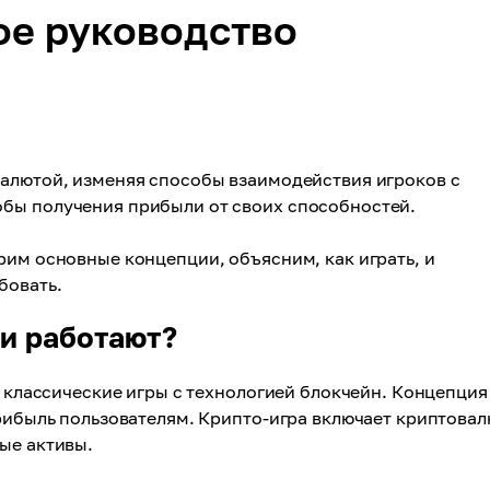
ое руководство
валютой, изменяя способы взаимодействия игроков с
бы получения прибыли от своих способностей.
рим основные концепции, объясним, как играть, и
бовать.
ни работают?
е классические игры с технологией блокчейн. Концепция
прибыль пользователям. Крипто-игра включает криптовал
ые активы.