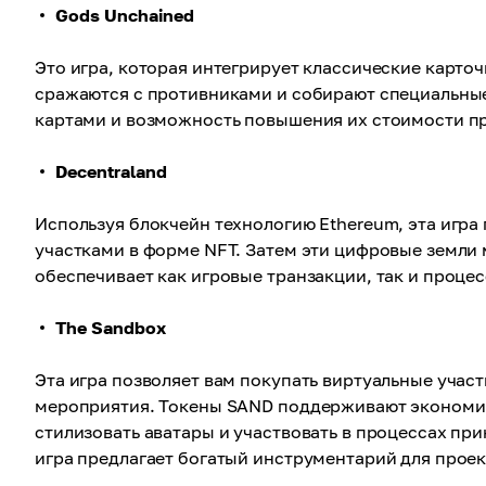
Gods Unchained
Это игра, которая интегрирует классические карточ
сражаются с противниками и собирают специальные
картами и возможность повышения их стоимости пр
Decentraland
Используя блокчейн технологию Ethereum, эта игра
участками в форме NFT. Затем эти цифровые земли 
обеспечивает как игровые транзакции, так и проце
The Sandbox
Эта игра позволяет вам покупать виртуальные участ
мероприятия. Токены SAND поддерживают экономик
стилизовать аватары и участвовать в процессах при
игра предлагает богатый инструментарий для прое