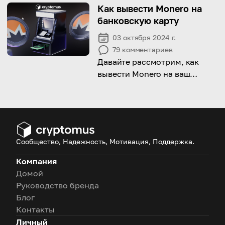
различных платформ!
Как вывести Monero на
банковскую карту
03 октября 2024 г.
79
комментариев
Давайте рассмотрим, как
вывести Monero на ваш
банковский счет и важные
факторы, которые следует
учитывать в процессе!
Сообщество, Надежность, Мотивация, Поддержка.
Компания
Домой
Руководство бренда
Блог
Контакты
Личный