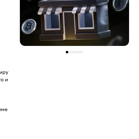
миру
о и
име