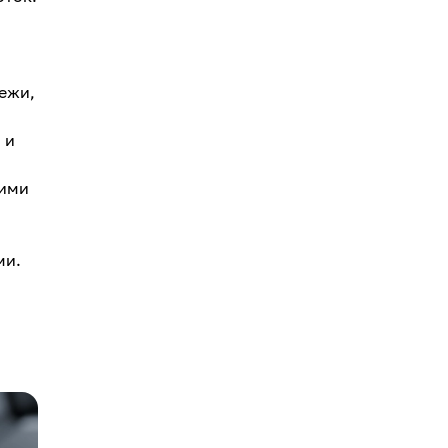
ежи,
 и
ними
ми.