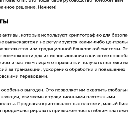
риптовалюты. Это пошаговое руководство поможет вам
ванное решение. Начнем!
аты
 активы, которые используют криптографию для безоп
 не выпускаются и не регулируются каким-либо централ
равительства или традиционной банковской системы. Э
е возможности для их использования в качестве способ
иям и частным лицам отправлять и получать платежи и
сий за транзакции, ускорению обработки и повышению
овскими переводами.
особенно выгоден. Это позволяет им охватить глобаль
транзакции, взимаемых традиционными платежными
оплаты. Предлагая криптовалютные платежи, малый биз
 и продемонстрировать приверженность гибким платеж