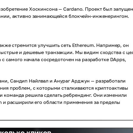
изобретение Хоскинсона — Cardano. Проект был запущен
пании, активно занимающейся блокчейн-инженерингом.
также стремится улучшить сеть Ethereum. Например, он
быстрые и дешевые транзакции. Мы видим сходства с ц
on с самого начала сосредоточен на разработке DApps,
ни, Сандип Найлвал и Анураг Арджун — разработали
ения проблем, с которыми сталкиваются криптоактивы
и команда решила сделать ребрендинг. Они изменили
on и расширили его области применения за пределы
сколько кликов