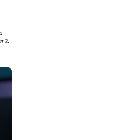
о
r 2,