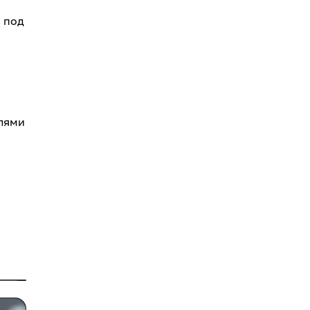
 под
елями