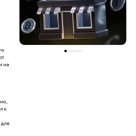
то
ют
и на
но,
л к
 для