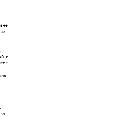
вне.
азе
,
ойти
нтом
кие
,
яют