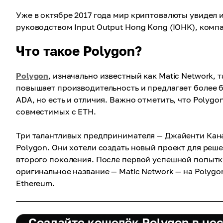
Уже в октябре 2017 года мир криптовалюты увидел 
руководством Input Output Hong Kong (IOHK), ком
Что такое Polygon?
Polygon
, изначально известный как Matic Network, 
повышает производительность и предлагает более 
ADA, но есть и отличия. Важно отметить, что Polyg
совместимых с ETH.
Три талантливых предпринимателя — Джайенти Кана
Polygon. Они хотели создать новый проект для реш
второго поколения. После первой успешной попытк
оригинальное название — Matic Network — на Polyg
Ethereum.
Создайте кошелёк Polygon в не