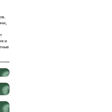
ов.
ыми,
т
ня и
ютные