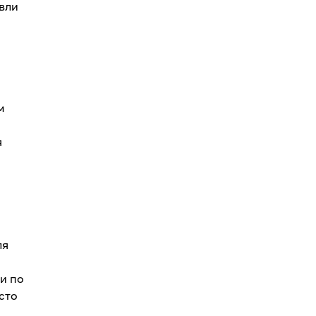
вли
м
о
я
ля
и по
сто