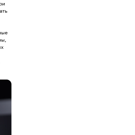
ри
ать
ные
ны,
ых
х