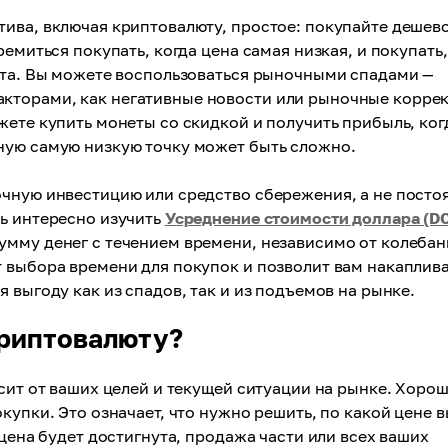
ива, включая криптовалюту, простое: покупайте дешево
емиться покупать, когда цена самая низкая, и покупать,
оста. Вы можете воспользоваться рыночными спадами —
кторами, как негативные новости или рыночные корре
жете купить монеты со скидкой и получить прибыль, ког
ную самую низкую точку может быть сложно.
очную инвестицию или средство сбережения, а не посто
ть интересно изучить
Усреднение стоимости доллара (D
умму денег с течением времени, независимо от колеба
 выбора времени для покупок и позволит вам накаплив
 выгоду как из спадов, так и из подъемов на рынке.
криптовалюту?
исит от ваших целей и текущей ситуации на рынке. Хоро
купки. Это означает, что нужно решить, по какой цене 
 цена будет достигнута, продажа части или всех ваших