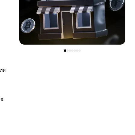
ыли
ое