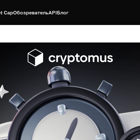
t Cap
Обозреватель
API
Блог